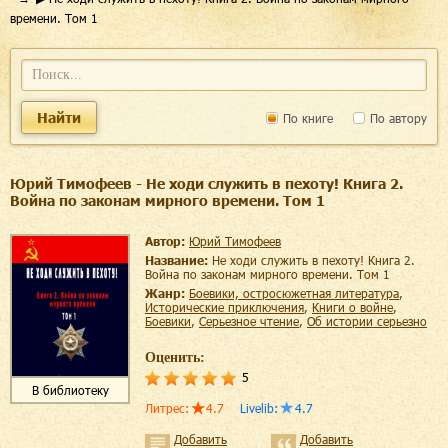
времени. Том 1
Найти
По книге
По автору
Юрий Тимофеев - Не ходи служить в пехоту! Книга 2.
Война по законам мирного времени. Том 1
Автор:
Юрий Тимофеев
Название:
Не ходи служить в пехоту! Книга 2.
Война по законам мирного времени. Том 1
Жанр:
боевики, остросюжетная литература
,
исторические приключения
,
книги о войне
,
боевики
,
серьезное чтение
,
об истории серьезно
Оценить:
5
В библиотеку
Литрес
:
4.7
Livelib
:
4.7
Добавить
Добавить