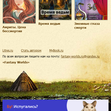
Время ведьм
Змеиные глаза
Амриты. Цена
смерти
бессмертия
Litres.ru
Стать автором
MyBook.ru
По всем вопросам пишите нам на почту:
fantasy-worlds.ru@yandex.ru
«Fantasy Worlds»