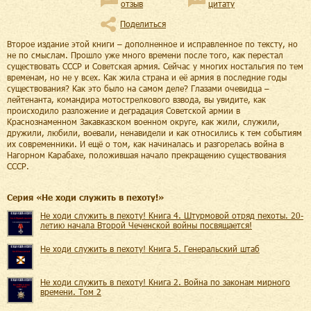
отзыв
цитату
Поделиться
Второе издание этой книги – дополненное и исправленное по тексту, но
не по смыслам. Прошло уже много времени после того, как перестал
существовать СССР и Советская армия. Сейчас у многих ностальгия по тем
временам, но не у всех. Как жила страна и её армия в последние годы
существования? Как это было на самом деле? Глазами очевидца –
лейтенанта, командира мотострелкового взвода, вы увидите, как
происходило разложение и деградация Советской армии в
Краснознаменном Закавказском военном округе, как жили, служили,
дружили, любили, воевали, ненавидели и как относились к тем событиям
их современники. И ещё о том, как начиналась и разгорелась война в
Нагорном Карабахе, положившая начало прекращению существования
СССР.
Cерия «
Не ходи служить в пехоту!
»
Не ходи служить в пехоту! Книга 4. Штурмовой отряд пехоты. 20-
летию начала Второй Чеченской войны посвящается!
Не ходи служить в пехоту! Книга 5. Генеральский штаб
Не ходи служить в пехоту! Книга 2. Война по законам мирного
времени. Том 2