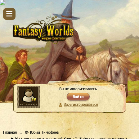
Вы не авторизовались
Войти
Зарегистрироваться
Главная
📚
Юрий Тимофеев
▶ Не ходи служить в пехоту! Книга 2. Война по законам мирного