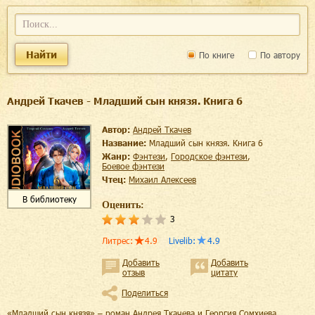
Найти
По книге
По автору
Андрей Ткачев - Младший сын князя. Книга 6
Автор:
Андрей Ткачев
Название:
Младший сын князя. Книга 6
Жанр:
фэнтези
,
городское фэнтези
,
боевое фэнтези
Чтец:
Михаил Алексеев
В библиотеку
Оценить:
3
Литрес
:
4.9
Livelib
:
4.9
Добавить
Добавить
отзыв
цитату
Поделиться
«Младший сын князя» – роман Андрея Ткачева и Георгия Сомхиева,