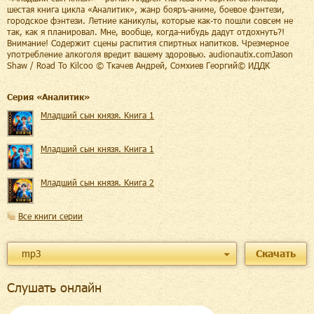
шестая книга цикла «Аналитик», жанр бояръ-аниме, боевое фэнтези,
городское фэнтези. Летние каникулы, которые как-то пошли совсем не
так, как я планировал. Мне, вообще, когда-нибудь дадут отдохнуть?!
Внимание! Содержит сцены распития спиртных напитков. Чрезмерное
употребление алкоголя вредит вашему здоровью. audionautix.comJason
Shaw / Road To Kilcoo © Ткачев Андрей, Сомхиев Георгий© ИДДК
Cерия «
Аналитик
»
Младший сын князя. Книга 1
Младший сын князя. Книга 1
Младший сын князя. Книга 2
Все книги серии
mp3
Скачать
Слушать онлайн