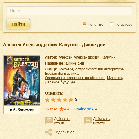
Найти
По книге
По автору
Алексей Александрович Калугин - Дикие дни
Автор:
Алексей Александрович Калугин
Название:
Дикие дни
Жанр:
боевики, остросюжетная литература
,
боевая фантастика
,
сверхъестественные способности
,
мутанты
,
далёкое будущее
Оценить:
5
Литрес
:
4.4
Livelib
:
4.4
В библиотеку
Добавить
Добавить
отзыв
цитату
Поделиться