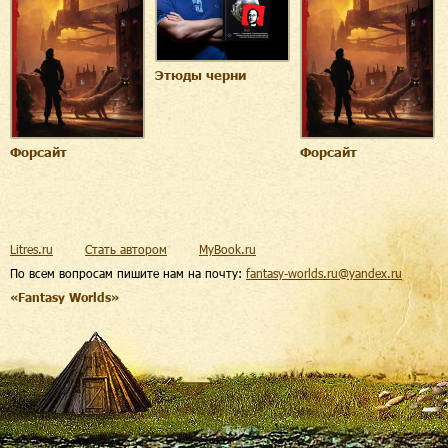
Этюды черни
Форсайт
Форсайт
Litres.ru
Стать автором
MyBook.ru
По всем вопросам пишите нам на почту:
fantasy-worlds.ru@yandex.ru
«Fantasy Worlds»