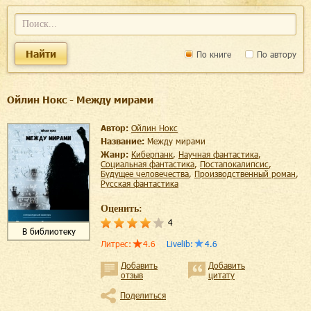
Найти
По книге
По автору
Ойлин Нокс - Между мирами
Автор:
Ойлин Нокс
Название:
Между мирами
Жанр:
киберпанк
,
научная фантастика
,
социальная фантастика
,
постапокалипсис
,
будущее человечества
,
производственный роман
,
русская фантастика
Оценить:
4
В библиотеку
Литрес
:
4.6
Livelib
:
4.6
Добавить
Добавить
отзыв
цитату
Поделиться