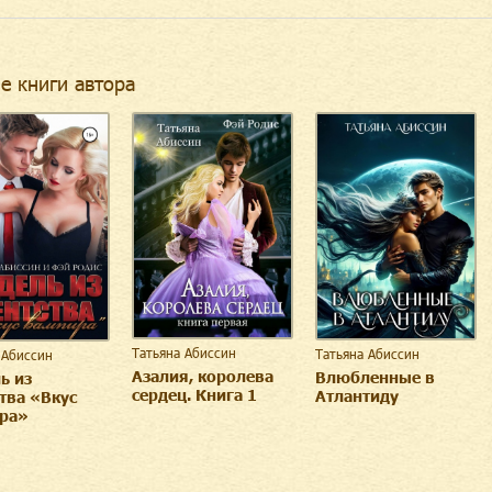
е книги автора
Татьяна Абиссин
Татьяна Абиссин
 Абиссин
Азалия, королева
Влюбленные в
ь из
сердец. Книга 1
Атлантиду
тва «Вкус
ра»