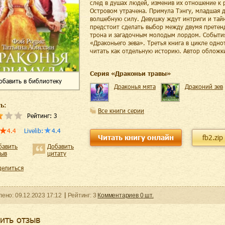
след в душах людей, изменив их отношение к р
Островом утрачена. Примула Тэнгу, младшая 
волшебную силу. Девушку ждут интриги и тайн
предстоит сделать выбор между двумя претен
трона и загадочным молодым лордом. События
«Драконьего зева». Третья книга в цикле одн
читать как отдельную историю. Автор обложк
Cерия «
Драконьи травы
»
обавить
в библиотеку
Драконья мята
Драконий зев
ь:
Все книги серии
Рейтинг:
3
4.4
Livelib
:
4.4
Читать книгу онлайн
fb2.zip
бавить
Добавить
зыв
цитату
делиться
ленo:
09.12.2023
17:12
Рейтинг:
3
Комментариев
0
шт.
ить отзыв