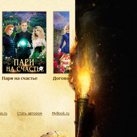
Пари на счастье
Договор на любовь
Надежда на
счастье. Вера 
любовь
res.ru
Стать автором
MyBook.ru