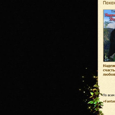
Похо
Надеж
счасть
любо
По всем
«Fanta