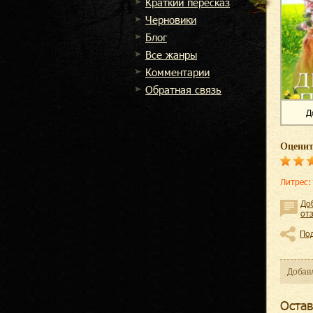
Краткий пересказ
Черновики
Блог
Все жанры
Комментарии
Обратная связь
Д
Оценит
Литрес
:
До
от
По
Добав
Оcтав