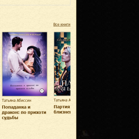
Все книги
Татьяна Абиссин
Татьяна Абиссин
Татьяна Абиссин
Партия для
Попаданка и
Леди и оборот
близнецов
дракон: по прихоти
судьбы