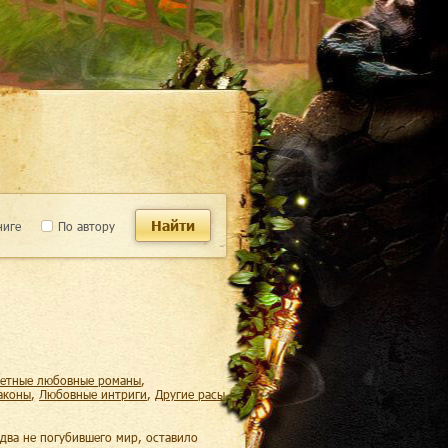
Найти
ниге
По автору
жетные любовные романы
,
раконы
,
любовные интриги
,
другие расы
два не погубившего мир, оставило