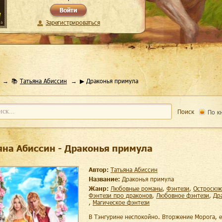
Войти
Зарегистрироваться
📚
Татьяна Абиссин
▶ Драконья примула
Поиск
По к
яна Абиссин - Драконья примула
Автор:
Татьяна Абиссин
Название:
Драконья примула
Жанр:
любовные романы
,
фэнтези
,
остросю
фэнтези про драконов
,
любовное фэнтези
,
д
,
магическое фэнтези
В Тэнгурине неспокойно. Вторжение Морога, е