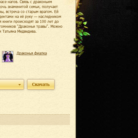
асе нагов. Связь с драконьим
дочь знаменитой семьи, получает
ы, встреча со старым врагом. Ей
дентами на её руку — наследником
 книги происходят за 100 лет до
отомников "Драконьи травы". Можно
и Татьяна Медведева.
Драконья фиалка
Скачать