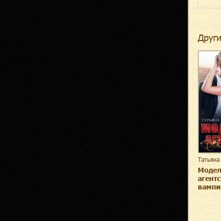
Други
Татьяна
Модел
агентс
вампи