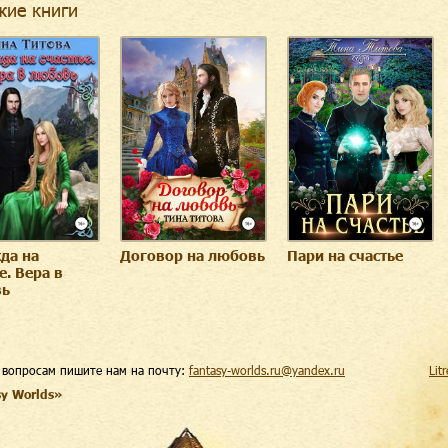
жие книги
да на
Договор на любовь
Пари на счастье
е. Вера в
вь
 вопросам пишите нам на почту:
fantasy-worlds.ru@yandex.ru
Lit
sy Worlds»