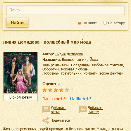
Найти
По книге
По автору
Лидия Демидова - Волшебный мир Йода
Автор:
Лидия Демидова
Название:
Волшебный мир Йода
Жанр:
фэнтези
,
попаданцы
,
любовное фэнтези
,
оборотни
,
роковая любовь
,
любовный треугольник
,
романтическое фэнтези
Оценить:
4
В библиотеку
Литрес
:
4.6
Livelib
:
4.6
Добавить
Добавить
отзыв
цитату
Поделиться
Жизнь современных людей проходит в бешеном ритме. У каждого свои