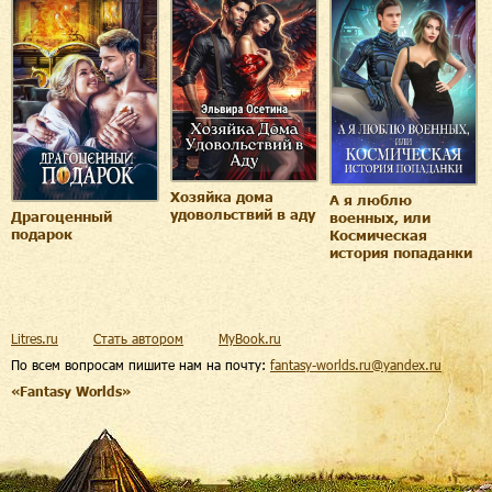
Хозяйка дома
А я люблю
удовольствий в аду
Драгоценный
военных, или
подарок
Космическая
история попаданки
Litres.ru
Стать автором
MyBook.ru
По всем вопросам пишите нам на почту:
fantasy-worlds.ru@yandex.ru
«Fantasy Worlds»