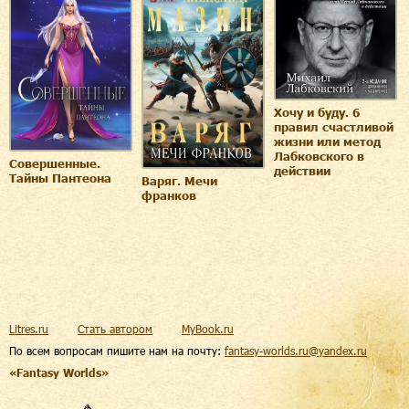
Хочу и буду. 6
правил счастливой
жизни или метод
Лабковского в
Совершенные.
действии
Тайны Пантеона
Варяг. Мечи
франков
Litres.ru
Стать автором
MyBook.ru
По всем вопросам пишите нам на почту:
fantasy-worlds.ru@yandex.ru
«Fantasy Worlds»