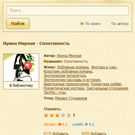
Найти
По книге
По автору
Ирина Мирная - Спонтанность
Автор:
Ирина Мирная
Название:
Спонтанность
Жанр:
любовные романы
,
эротика и секс
,
короткие любовные романы
,
эротическая литература
,
эротические рассказы и истории
,
авантюрные приключения
,
романтика любви
,
В библиотеку
романтическая эротика
,
сексуальные отношения
,
ЛитРес: чтец
Чтец:
Михаил Глушенков
Оценить:
3
Литрес
:
4.2
Livelib
:
4.2
Добавить
Добавить