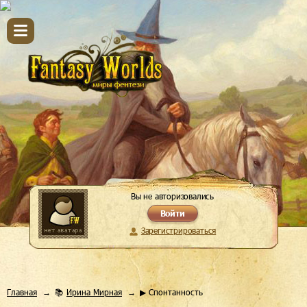
Вы не авторизовались
Войти
Зарегистрироваться
Главная
📚
Ирина Мирная
▶ Спонтанность