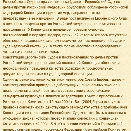
Европейского Суда по правам человека (далее – Европейский Суд) по
делам против Российской Федерации обусловили соблюдение Российской
Федерацией Конвенции и принятие мер, направленных на
предотвращение ее нарушений. В ряде постановлений Европейского Суда,
вынесенных по делам против Российской Федерации, констатированы
нарушения ст. 6 Конвенции в процедуре проверки судебных
постановлений в порядке надзора, причиной которых явилось отсутствие
обоснования реализации законом предусмотренных полномочий судьи и
суда надзорной инстанции, а также форма несогласия председателя с
«отказным» определением судьи.
Констатация Европейским Судом в постановлениях по делам против
Российской Федерации нарушений положений Конвенции обозначила
необходимость повышения качества содержания процессуальных
документов, выносимых в суде надзорной инстанции.
Одним из рекомендуемых Комитетом министров Совета Европы (далее –
Комитет) способов приведения действующих национальных законов и
правоприменительной практики в соответствие с европейскими
стандартами правосудия является их адаптация. Пункт 7 приложения к
Рекомендации Комитета от 12 мая 2004 г. Rec (2004)5 указывает, что
проверка совместимости действующего законодательства с требованиями
Конвенции и ее толкования Европейским Судом может быть выполнена в
отношении закона, который первоначально совместим с Конвенцией.
Хотя законопроект № 393115-4 «О внесении изменений в Гражданский
процессуальный кодекс Российской Федерации» был одобрен Комитетом,