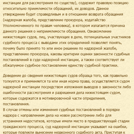
инстанции для рассмотрения по существу), содержит правовую позицию
относительно приемлемости обращений, их доводов. Данное
утверждение будет справедливым и в отношении возврата обращения
(надзорная жалоба, представление прокурора, ходатайство
Уполномоченного по правам человека), в котором излагается причина
данного решения о неприемлемости обращения. Ознакомление
нижестоящих судов, лиц, участвующих в деле, потенциальных участников
судебного процесса с выводами этих определений позволяет понять,
почему было принято то или иное решение по надзорной жалобе,
представлению прокурора, каковы критерии оценки законности судебных
постановлений в суде надзорной инстанции, а также соответствует ли
обжалуемое судебное постановление единству судебной практики.
Доведение до сведения нижестоящих судов образца того, как правильно
толкуется и применяется та или иная норма права, осуществляется судом
надзорной инстанции посредством изложения выводов о законности либо
ошибочности рассмотрения и разрешения дела нижестоящим судом,
которые содержатся в мотивировочной части определения,
постановления.
В случае отмены или изменения судебных постановлений в порядке
надзора с направлением дела на новое рассмотрение либо для
устранения недостатков, которые имели место в предшествующей стадии
гражданского процесса, суд надзорной инстанции указывает на ошибки,
которые повлекли вынесение незаконного судебного акта. Приступая к