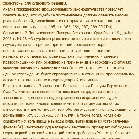
характерны для судебного решения.
Анализ гражданского процессуального законодательства позволяет
сделать вывод, что судебное постановление должно отвечать целому
ряду требований, важнейшими из которых являются законность и
обоснованность (ч. 1 ст. 195, ст. 362–364, 387, 389 ГПК РФ).
Согласно п. 2 Постановления Пленума Верховного Суда РФ от 19 декабря
2003 г. № 23 «О судебном решении» решение является законным в том
случае, когда оно принято при точном соблюдении норм
процессуального права и в полном соответствии с нормами
материального права, которые подлежат применению к данному
правоотношению, или основано на применении в необходимых случаях
аналогии закона или аналогии права (ч. 1 ст. 1, ч. 3 ст. 11 ГПК РФ).
Данное утверждение будет справедливым и в отношении процессуальных
документов, вынесенных в суде надзорной инстанции.
В соответствии с п. 3 указанного Постановления Пленума Верховного
Суда РФ «решение является обоснованным тогда, когда имеющие
значение для дела факты подтверждены исследованными судом
доказательствами, удовлетворяющими требованиям закона об их
относимости и допустимости, или обстоятельствами, не нуждающимися в
доказывании (ст. 55, 59–61, 67 ГПК РФ), а также тогда, когда оно
содержит исчерпывающие выводы суда, вытекающие из установленных
фактов»[4]. Поскольку суд надзорной инстанции проверяет соблюдение
судом первой и второй инстанций этого требования[5], то требование
обоснованности процессуального документа, вынесенного в суде