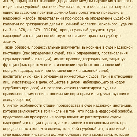
актом, обращаться с жалобой (представлением) на нарушения законности
и единства судебной практики. Учитывая то, что обоснование нарушения
единства судебной практики должно быть обязательно приведено в
надзорной жалобе, представлении прокурора на определение Судебной
коллегии по гражданским делам и Военной коллегии Верховного Суда РФ
(ч. 3 ст. 378, ст. 3791 ГПК РФ), процессуальный документ суда
надзорной инстанции способствует реализации права на судебную
защиту.
Таким образом, процессуальные документы, выносимые в суде надзорной
инстанции (как определения судей, так и определения, постановления
суда надзорной инстанции), имеют правоподтверждаюшую, защитную
функцию (как при отмене или изменении судебных постановлений в
порядке надзора, так и при оставлении их в законной силе),
воспитательную (как в отношении нижестоящих судов, так и в отношении
лиц, участвующих в деле, общества в целом, наблюдающего за ходом
судебного процесса) и гносеологическую (ориентируют суды на
правильное применение и понимание норм права и лиц, участвующих в
деле, общество).
С учетом особенности стадии производства в суде надзорной инстанции,
которая заключается в том числе и в том, что подача надзорной жалобы,
представления прокурора не всегда влечет их рассмотрение судом
надзорной инстанции с делом, а это становится возможным лишь при
определенных законом условиях, то любой судебный акт, выносимый в
суде надзорной инстанции должен обладать теми свойствами, которые