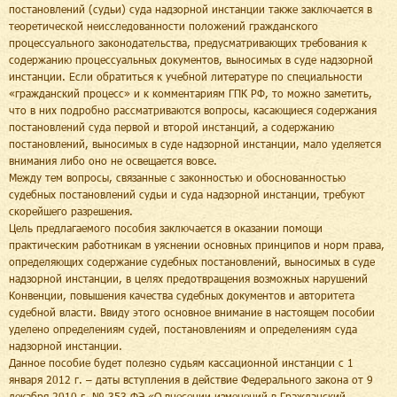
постановлений (судьи) суда надзорной инстанции также заключается в
теоретической неисследованности положений гражданского
процессуального законодательства, предусматривающих требования к
содержанию процессуальных документов, выносимых в суде надзорной
инстанции. Если обратиться к учебной литературе по специальности
«гражданский процесс» и к комментариям ГПК РФ, то можно заметить,
что в них подробно рассматриваются вопросы, касающиеся содержания
постановлений суда первой и второй инстанций, а содержанию
постановлений, выносимых в суде надзорной инстанции, мало уделяется
внимания либо оно не освещается вовсе.
Между тем вопросы, связанные с законностью и обоснованностью
судебных постановлений судьи и суда надзорной инстанции, требуют
скорейшего разрешения.
Цель предлагаемого пособия заключается в оказании помощи
практическим работникам в уяснении основных принципов и норм права,
определяющих содержание судебных постановлений, выносимых в суде
надзорной инстанции, в целях предотвращения возможных нарушений
Конвенции, повышения качества судебных документов и авторитета
судебной власти. Ввиду этого основное внимание в настоящем пособии
уделено определениям судей, постановлениям и определениям суда
надзорной инстанции.
Данное пособие будет полезно судьям кассационной инстанции с 1
января 2012 г. – даты вступления в действие Федерального закона от 9
декабря 2010 г. № 353-ФЭ «О внесении изменений в Гражданский