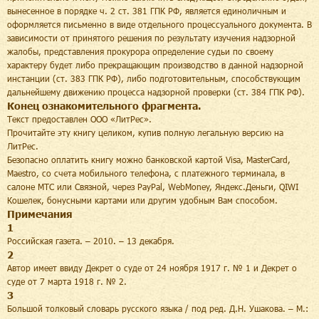
вынесенное в порядке ч. 2 ст. 381 ГПК РФ, является единоличным и
оформляется письменно в виде отдельного процессуального документа. В
зависимости от принятого решения по результату изучения надзорной
жалобы, представления прокурора определение судьи по своему
характеру будет либо прекращающим производство в данной надзорной
инстанции (ст. 383 ГПК РФ), либо подготовительным, способствующим
дальнейшему движению процесса надзорной проверки (ст. 384 ГПК РФ).
Конец ознакомительного фрагмента.
Текст предоставлен ООО «ЛитРес».
Прочитайте эту книгу целиком, купив полную легальную версию на
ЛитРес.
Безопасно оплатить книгу можно банковской картой Visa, MasterCard,
Maestro, со счета мобильного телефона, с платежного терминала, в
салоне МТС или Связной, через PayPal, WebMoney, Яндекс.Деньги, QIWI
Кошелек, бонусными картами или другим удобным Вам способом.
Примечания
1
Российская газета. – 2010. – 13 декабря.
2
Автор имеет ввиду Декрет о суде от 24 ноября 1917 г. № 1 и Декрет о
суде от 7 марта 1918 г. № 2.
3
Большой толковый словарь русского языка / под ред. Д.Н. Ушакова. – М.: