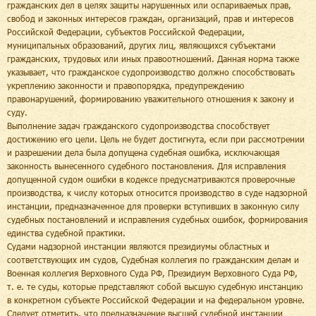
гражданских дел в целях защиты нарушенных или оспариваемых прав,
свобод и законных интересов граждан, организаций, прав и интересов
Российской Федерации, субъектов Российской Федерации,
муниципальных образований, других лиц, являющихся субъектами
гражданских, трудовых или иных правоотношений. Данная норма также
указывает, что гражданское судопроизводство должно способствовать
укреплению законности и правопорядка, предупреждению
правонарушений, формированию уважительного отношения к закону и
суду.
Выполнение задач гражданского судопроизводства способствует
достижению его цели. Цель не будет достигнута, если при рассмотрении
и разрешении дела была допущена судебная ошибка, исключающая
законность вынесенного судебного постановления. Для исправления
допущенной судом ошибки в кодексе предусматриваются проверочные
производства, к числу которых относится производство в суде надзорной
инстанции, предназначенное для проверки вступивших в законную силу
судебных постановлений и исправления судебных ошибок, формирования
единства судебной практики.
Судами надзорной инстанции являются президиумы областных и
соответствующих им судов, Судебная коллегия по гражданским делам и
Военная коллегия Верховного Суда РФ, Президиум Верховного Суда РФ,
т. е. те суды, которые представляют собой высшую судебную инстанцию
в конкретном субъекте Российской Федерации и на федеральном уровне.
Следует отметить, что предназначение высшей судебной инстанции