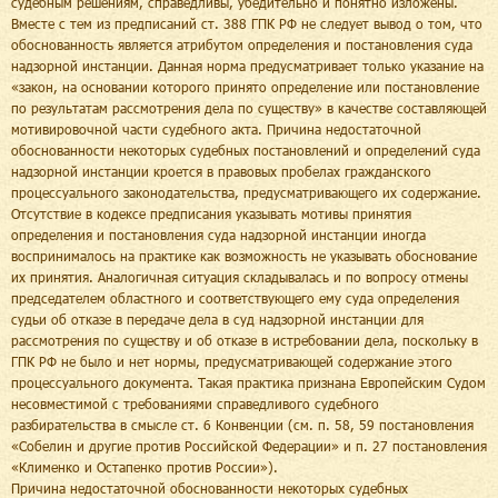
судебным решениям, справедливы, убедительно и понятно изложены.
Вместе с тем из предписаний ст. 388 ГПК РФ не следует вывод о том, что
обоснованность является атрибутом определения и постановления суда
надзорной инстанции. Данная норма предусматривает только указание на
«закон, на основании которого принято определение или постановление
по результатам рассмотрения дела по существу» в качестве составляющей
мотивировочной части судебного акта. Причина недостаточной
обоснованности некоторых судебных постановлений и определений суда
надзорной инстанции кроется в правовых пробелах гражданского
процессуального законодательства, предусматривающего их содержание.
Отсутствие в кодексе предписания указывать мотивы принятия
определения и постановления суда надзорной инстанции иногда
воспринималось на практике как возможность не указывать обоснование
их принятия. Аналогичная ситуация складывалась и по вопросу отмены
председателем областного и соответствующего ему суда определения
судьи об отказе в передаче дела в суд надзорной инстанции для
рассмотрения по существу и об отказе в истребовании дела, поскольку в
ГПК РФ не было и нет нормы, предусматривающей содержание этого
процессуального документа. Такая практика признана Европейским Судом
несовместимой с требованиями справедливого судебного
разбирательства в смысле ст. 6 Конвенции (см. п. 58, 59 постановления
«Собелин и другие против Российской Федерации» и п. 27 постановления
«Клименко и Остапенко против России»).
Причина недостаточной обоснованности некоторых судебных