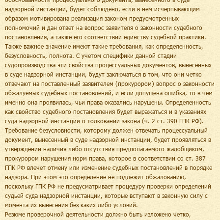
надзорной инстанции, будет соблюдено, если в нем исчерпывающим
образом мотивирована реализация законом предусмотренных
полномочий и дан ответ на вопрос заявителя о законности судебного
постановления, а также его соответствии единству судебной практики.
Также важное значение имеют такие требования, как определенность,
безусловность, полнота. С учетом специфики данной стадии
судопроизводства эти свойства процессуальных документов, вынесенных
в суде надзорной инстанции, будут заключаться в том, что они четко
отвечают на поставленный заявителем (прокурором) вопрос о законности
обжалуемых судебных постановлений, и если допущена ошибка, то в чем
именно она проявилась, чьи права оказались нарушены. Определенность
как свойство судебного постановления будет выражаться и в указаниях
суда надзорной инстанции о толковании закона (ч. 2 ст. 390 ГПК РФ).
Требование безусловности, которому должен отвечать процессуальный
документ, вынесенный в суде надзорной инстанции, будет проявляться в
утверждении наличия либо отсутствия предполагаемого жалобщиком,
прокурором нарушения норм права, которое в соответствии со ст. 387
ГПК РФ влечет отмену или изменение судебных постановлений в порядке
надзора. При этом это определение не подлежит обжалованию,
поскольку ГПК РФ не предусматривает процедуру проверки определений
судьей суда надзорной инстанции, которые вступают в законную силу с
момента их вынесения без каких либо условий.
Резюме проверочной деятельности должно быть изложено четко,