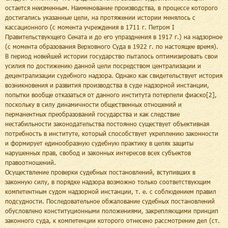
остается неизменным. Наименование производства, в процессе которого
достигались указанные цели, на протяжении истории менялось с
кассационного (с момента учреждения в 1711 г. Петром I
Правительствующего Сената и до его упразднения в 1917 г.) на надзорное
(с момента образования Верховного Суда в 1922 г. по настоящее время).
В период новейшей истории государство пыталось оптимизировать свои
усилия по достижению данной цели посредством централизации и
децентрализации судебного надзора. Однако как свидетельствует история
возникновения и развития производства в суде надзорной инстанции,
попытки вообще отказаться от данного института потерпели фиаско[2],
поскольку в силу динамичности общественных отношений и
перманентных преобразований государства и как следствие
нестабильности законодательства постоянно существует объективная
потребность в институте, который способствует укреплению законности
и формирует единообразную судебную практику в целях защиты
нарушенных прав, свобод и законных интересов всех субъектов
правоотношений.
Осуществление проверки судебных постановлений, вступивших в
законную силу, в порядке надзора возможно только соответствующим
компетентным судом надзорной инстанции, т. е. с соблюдением правил
подсудности. Последовательное обжалование судебных постановлений
обусловлено конституционными положениями, закрепляющими принцип
законного суда, к компетенции которого отнесено рассмотрение дел (ст.