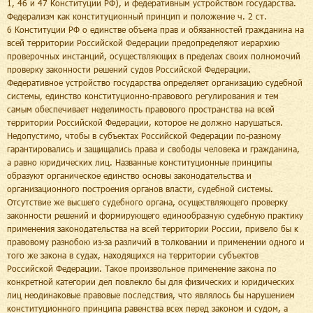
1, 46 и 47 Конституции РФ), и федеративным устройством государства.
Федерализм как конституционный принцип и положение ч. 2 ст.
6 Конституции РФ о единстве объема прав и обязанностей гражданина на
всей территории Российской Федерации предопределяют иерархию
проверочных инстанций, осуществляющих в пределах своих полномочий
проверку законности решений судов Российской Федерации.
Федеративное устройство государства определяет организацию судебной
системы, единство конституционно-правового регулирования и тем
самым обеспечивает неделимость правового пространства на всей
территории Российской Федерации, которое не должно нарушаться.
Недопустимо, чтобы в субъектах Российской Федерации по-разному
гарантировались и защищались права и свободы человека и гражданина,
а равно юридических лиц. Названные конституционные принципы
образуют органическое единство основы законодательства и
организационного построения органов власти, судебной системы.
Отсутствие же высшего судебного органа, осуществляющего проверку
законности решений и формирующего единообразную судебную практику
применения законодательства на всей территории России, привело бы к
правовому разнобою из-за различий в толковании и применении одного и
того же закона в судах, находящихся на территории субъектов
Российской Федерации. Такое произвольное применение закона по
конкретной категории дел повлекло бы для физических и юридических
лиц неодинаковые правовые последствия, что являлось бы нарушением
конституционного принципа равенства всех перед законом и судом, а