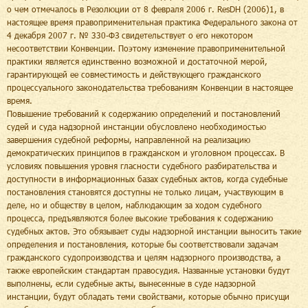
о чем отмечалось в Резолюции от 8 февраля 2006 г. ResDH (2006)1, в
настоящее время правоприменительная практика Федерального закона от
4 декабря 2007 г. № 330-ФЗ свидетельствует о его некотором
несоответствии Конвенции. Поэтому изменение правоприменительной
практики является единственно возможной и достаточной мерой,
гарантирующей ее совместимость и действующего гражданского
процессуального законодательства требованиям Конвенции в настоящее
время.
Повышение требований к содержанию определений и постановлений
судей и суда надзорной инстанции обусловлено необходимостью
завершения судебной реформы, направленной на реализацию
демократических принципов в гражданском и уголовном процессах. В
условиях повышения уровня гласности судебного разбирательства и
доступности в информационных базах судебных актов, когда судебные
постановления становятся доступны не только лицам, участвующим в
деле, но и обществу в целом, наблюдающим за ходом судебного
процесса, предъявляются более высокие требования к содержанию
судебных актов. Это обязывает суды надзорной инстанции выносить такие
определения и постановления, которые бы соответствовали задачам
гражданского судопроизводства и целям надзорного производства, а
также европейским стандартам правосудия. Названные установки будут
выполнены, если судебные акты, вынесенные в суде надзорной
инстанции, будут обладать теми свойствами, которые обычно присущи