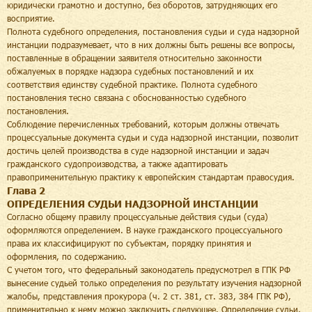
юридически грамотно и доступно, без оборотов, затрудняющих его
восприятие.
Полнота судебного определения, постановления судьи и суда надзорной
инстанции подразумевает, что в них должны быть решены все вопросы,
поставленные в обращении заявителя относительно законности
обжалуемых в порядке надзора судебных постановлений и их
соответствия единству судебной практике. Полнота судебного
постановления тесно связана с обоснованностью судебного
постановления.
Соблюдение перечисленных требований, которым должны отвечать
процессуальные документа судьи и суда надзорной инстанции, позволит
достичь целей производства в суде надзорной инстанции и задач
гражданского судопроизводства, а также адаптировать
правоприменительную практику к европейским стандартам правосудия.
Глава 2
ОПРЕДЕЛЕНИЯ СУДЬИ НАДЗОРНОЙ ИНСТАНЦИИ
Согласно общему правилу процессуальные действия судьи (суда)
оформляются определением. В науке гражданского процессуального
права их классифицируют по субъектам, порядку принятия и
оформления, по содержанию.
С учетом того, что федеральный законодатель предусмотрел в ГПК РФ
вынесение судьей только определения по результату изучения надзорной
жалобы, представления прокурора (ч. 2 ст. 381, ст. 383, 384 ГПК РФ),
применительно к нему можно заключить следующее. Определение судьи,