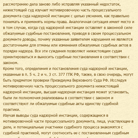
рассмотрению дела заново либо исправляя указанный недостаток,
нижестоящий суд изучает мотивировочную часть процессуального
документа суда надзорной инстанции с целью уяснения, как правильно
понимать и применять нормы права. Аналогичная ситуация имеет место и
в том случае, когда суд надзорной инстанции оставляет в законной силе
обжалуемые судебные постановления, приводя в своем процессуальном
документе доводы, почему указанные заявителем нарушения не являются
достаточными для отмены или изменения обжалуемых судебных актов в
порядке надзора. Все эти суждения позволяют нижестоящим судам
ориентироваться и выносить судебные постановления в соответствии с
законом.
Кроме того, определения и постановления суда надзорной инстанции,
указанные в п. 5 ч. 2 и ч. 3 ст. 377 ГПК РФ, также, в свою очередь, могут
быть предметом проверки Президиума Верховного Суда РФ. Исследуя
мотивировочную часть процессуального документа нижестоящей
надзорной инстанции, высшая надзорная инстанция может установить,
были ли полномочия реализованы в соответствии с законом и
соответствуют ли обжалуемые судебные акты единству судебной
практики.
Изучая выводы суда надзорной инстанции, содержащиеся в
мотивировочной части процессуального документа, лица, участвующие в
деле, и потенциальные участники судебного процесса знакомятся с
судебной практикой, могут соотносить ее с постановленным судебным