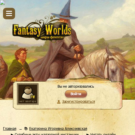
Вы не авторизовались
Войти
Зарегистрироваться
Главная
📚
Екатерина Игоревна Алексеевская
▶
Судебные акты надзорной инстанции
▶ Читать онлайн