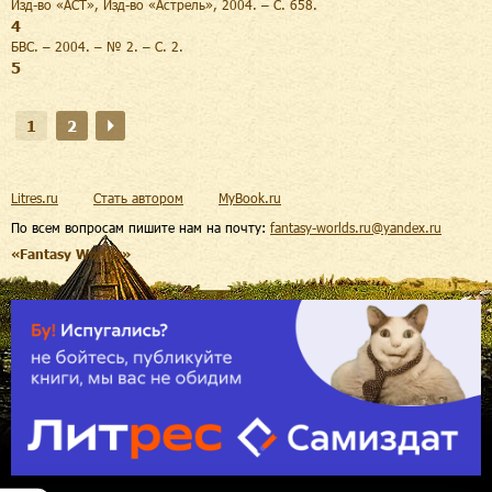
Изд-во «АСТ», Изд-во «Астрель», 2004. – С. 658.
4
БВС. – 2004. – № 2. – С. 2.
5
1
2
Litres.ru
Стать автором
MyBook.ru
По всем вопросам пишите нам на почту:
fantasy-worlds.ru@yandex.ru
«Fantasy Worlds»