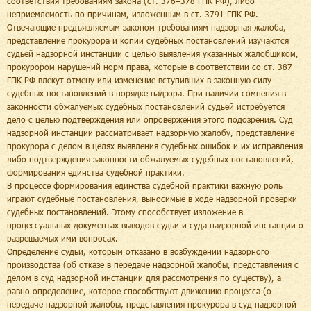
соответствия требованиям закона (ст. 376–378 ГПК РФ), либо
неприемлемость по причинам, изложенным в ст. 3791 ГПК РФ.
Отвечающие предъявляемым законом требованиям надзорная жалоба,
представление прокурора и копии судебных постановлений изучаются
судьей надзорной инстанции с целью выявления указанных жалобщиком,
прокурором нарушений норм права, которые в соответствии со ст. 387
ГПК РФ влекут отмену или изменение вступивших в законную силу
судебных постановлений в порядке надзора. При наличии сомнения в
законности обжалуемых судебных постановлений судьей истребуется
дело с целью подтверждения или опровержения этого подозрения. Суд
надзорной инстанции рассматривает надзорную жалобу, представление
прокурора с делом в целях выявления судебных ошибок и их исправления
либо подтверждения законности обжалуемых судебных постановлений,
формирования единства судебной практики.
В процессе формирования единства судебной практики важную роль
играют судебные постановления, выносимые в ходе надзорной проверки
судебных постановлений. Этому способствует изложение в
процессуальных документах выводов судьи и суда надзорной инстанции о
разрешаемых ими вопросах.
Определение судьи, которым отказано в возбуждении надзорного
производства (об отказе в передаче надзорной жалобы, представления с
делом в суд надзорной инстанции для рассмотрения по существу), а
равно определение, которое способствуют движению процесса (о
передаче надзорной жалобы, представления прокурора в суд надзорной