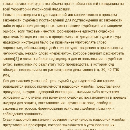
также нарушением единства объема прав и обязанностей гражданина на
всей территории Российской Федерации.
Целью производства в суде надзорной инстанции является проверка
законности судебных постановлений для подтверждения их законности
либо исправления допущенных нижестоящими судебными инстанциями
ошибок, если таковые имеются, формирование единства судебной
практики. Исходя из этого, в процессуальных документах судьи и суда
надзорной инстанции было бы правильнее употреблять слово
«проверка», обозначающее действия по удостоверению в правильности
чего-нибудь, нежели слово «пересмотр», которое означает рассмотреть
заново[3] и является более подходящим для использования в судебных
актах, выносимых по результату того производства, в котором суд
обладает полномочием по рассмотрению дела заново (гл. 39, 42 ГПК
РФ).
Для достижения указанной цели судьей суда надзорной инстанции
разрешается вопрос приемлемости надзорной жалобы, представления
прокурора, а судом надзорной инстанции – наличия либо отсутствия
оснований для отмены или изменения судебных постановлений в порядке
надзора для защиты, восстановления нарушенных прав, свобод и
законных интересов, формирования единства судебной практики и
соблюдения законности.
Судья надзорной инстанции проверяет приемлемость надзорной жалобы,
представления прокурора, которая заключается в установлении их