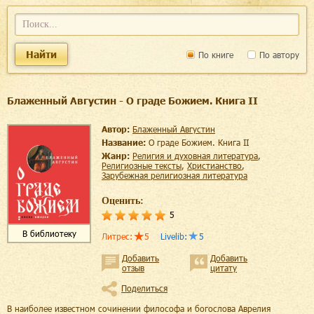
Найти
По книге
По автору
Блаженный Августин - О граде Божием. Книга II
Автор:
Блаженный Августин
Название:
О граде Божием. Книга II
Жанр:
религия и духовная литература
,
религиозные тексты
,
христианство
,
зарубежная религиозная литература
Оценить:
5
В библиотеку
Литрес
:
5
Livelib
:
5
Добавить
Добавить
отзыв
цитату
Поделиться
В наиболее известном сочинении философа и богослова Аврелия