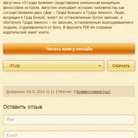
Августина «О граде Божием» представлена уникальная концепция
философии истории. Августин описывает историю человечества как
сосуществование двух сфер – Града Божьего и Града Земного. Люди,
входящие в Град Божий, живут по установленным Богом законам, а
обитатели Града Земного – по законам, установленным возгордившимися
людьми, отдалившимися от Бога. В формате PDF A4 сохранен
издательский макет книги.
Читать книгу онлайн
rtf.zip
Скачать
Добавленo:
03.11.2024
11:11
Рейтинг:
5
Комментариев
0
шт.
Оcтавить отзыв