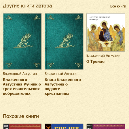
Другие книги автора
Все книги
Блаженный Августин
О Троице
Блаженный Августин
Блаженный Августин
Блаженного
Книга блаженного
Августина Ручник о
Августина о
трех евангельских
подвиге
добродетелях
христианина
Похожие книги