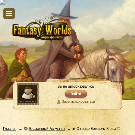
Вы не авторизовались
Войти
Зарегистрироваться
Главная
📚
Блаженный Августин
▶ О граде Божием. Книга II