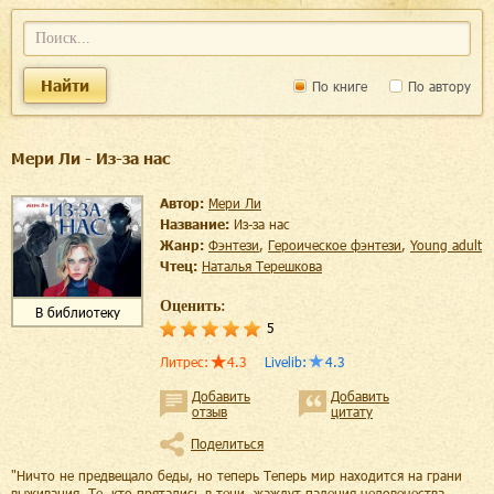
Найти
По книге
По автору
Мери Ли - Из-за нас
Автор:
Мери Ли
Название:
Из-за нас
Жанр:
фэнтези
,
героическое фэнтези
,
young adult
Чтец:
Наталья Терешкова
Оценить:
В библиотеку
5
Литрес
:
4.3
Livelib
:
4.3
Добавить
Добавить
отзыв
цитату
Поделиться
"Ничто не предвещало беды, но теперь Теперь мир находится на грани
выживания. Те, кто прятались в тени, жаждут падения человечества.