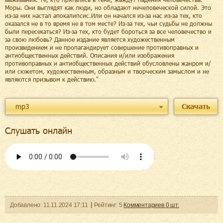
Моры. Они выглядят как люди, но обладают нечеловеческой силой. Это
из-за них настал апокалипсис.Или он начался из-за нас из-за тех, кто
оказался не в то время не в том месте? Из-за тех, чьи судьбы не должны
были пересекаться? Из-за тех, кто будет бороться за все человечество и
за свою любовь? Данное издание является художественным
произведением и не пропагандирует совершение противоправных и
антиобщественных действий. Описания и/или изображения
противоправных и антиобщественных действий обусловлены жанром и/
или сюжетом, художественным, образным и творческим замыслом и не
являются призывом к действию."
mp3
Скачать
Слушать онлайн
Добавленo:
11.11.2024
17:11
Рейтинг:
5
Комментариев
0
шт.