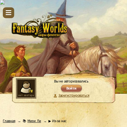
Вы не авторизовались
Войти
Зарегистрироваться
Главная
📚
Мери Ли
▶ Из-за нас