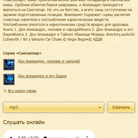
миры. Удобная обжитая башня разрушена, и Алехандро приходится
вернуться на Санглелар. Но это не бегство, а всего лишь отступление на
заранее подготовленные позиции. Внимание! Содержит сцены распития
спиртных напитков и употребления наркотических веществ.
Употребление алкоголя и наркотических средств вредно для здоровья.
Книга 1. Дон Алехандро, человек и чародейКнига 2. Дон Алехандро и его
башняКнига 3. Дон Алехандро и Тайное Убежище Музыка: directory.audioSir
Cubworth / 80 s Vampire Car Chase © Инди Видум© ИДДК
Cерия «
Сангрелар
»
Дон Алехандро, человек и чародей
Дон Алехандро и его башня
Все книги серии
mp3
Скачать
Слушать онлайн