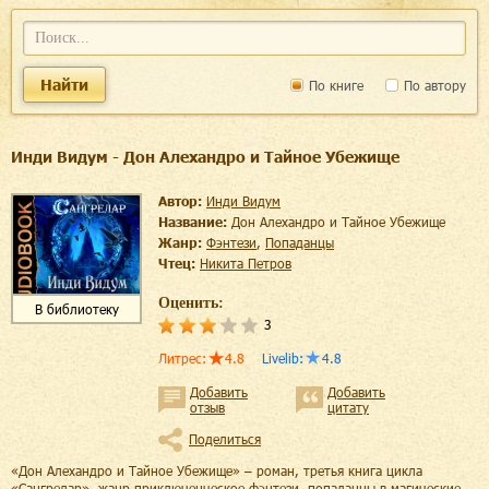
Найти
По книге
По автору
Инди Видум - Дон Алехандро и Тайное Убежище
Автор:
Инди Видум
Название:
Дон Алехандро и Тайное Убежище
Жанр:
фэнтези
,
попаданцы
Чтец:
Никита Петров
Оценить:
В библиотеку
3
Литрес
:
4.8
Livelib
:
4.8
Добавить
Добавить
отзыв
цитату
Поделиться
«Дон Алехандро и Тайное Убежище» – роман, третья книга цикла
«Сангрелар», жанр приключенческое фэнтези, попаданцы в магические