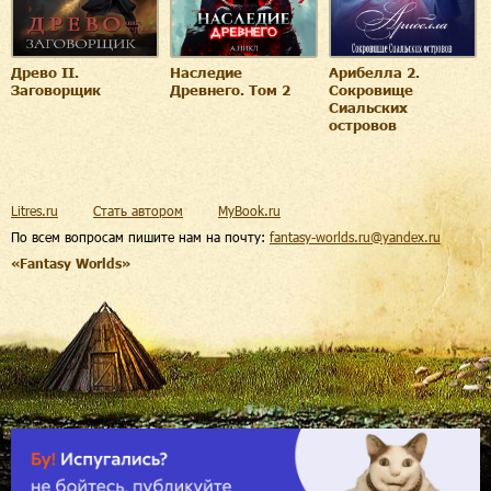
Древо II.
Наследие
Арибелла 2.
Заговорщик
Древнего. Том 2
Сокровище
Сиальских
островов
Litres.ru
Стать автором
MyBook.ru
По всем вопросам пишите нам на почту:
fantasy-worlds.ru@yandex.ru
«Fantasy Worlds»