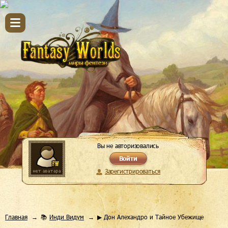
Вы не авторизовались
Войти
Зарегистрироваться
Главная
📚
Инди Видум
▶ Дон Алехандро и Тайное Убежище