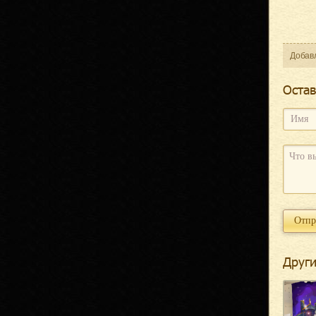
Добав
Оcтав
Други