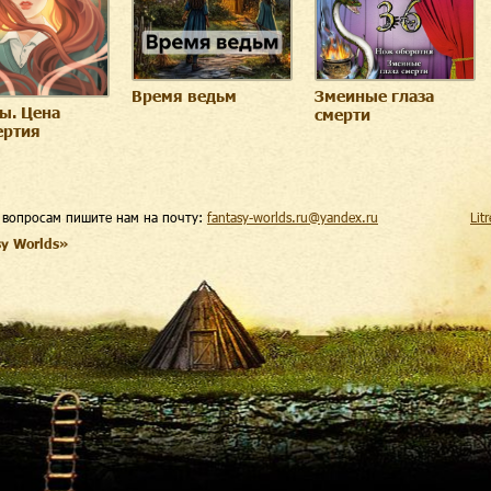
Время ведьм
Змеиные глаза
ы. Цена
смерти
ертия
 вопросам пишите нам на почту:
fantasy-worlds.ru@yandex.ru
Lit
sy Worlds»