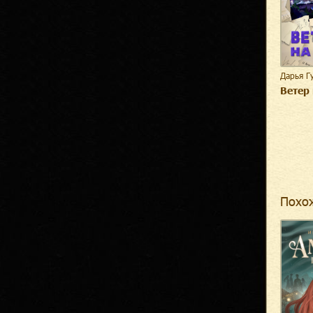
Дарья Г
Ветер
Похо