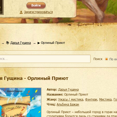
Войти
Зарегистрироваться
📚
Дарья Гущина
▶ Орлиный Приют
Поиск
По к
я Гущина - Орлиный Приют
Автор:
Дарья Гущина
Название:
Орлиный Приют
Жанр:
ужасы / мистика
,
фэнтези
,
мистика
,
г
Чтец:
Альбина Бажан
Орлиный Приют – небольшой город в горах на
столетиями борются лишь со стихиями да птиц