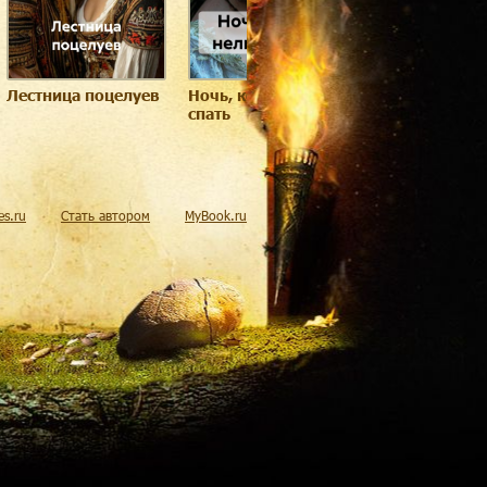
Лестница поцелуев
Ночь, когда нельзя
Принцесса на
спать
балконе
res.ru
Стать автором
MyBook.ru