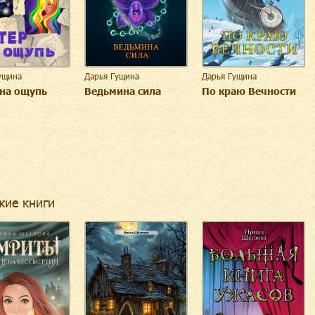
ущина
Дарья Гущина
Дарья Гущина
 на ощупь
Ведьмина сила
По краю Вечности
жие книги