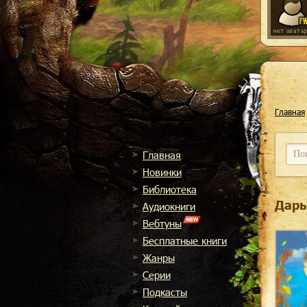
Главная
Главная
Новинки
Библиотека
Дарь
Аудиокниги
Вебтуны
Бесплатные книги
Жанры
Cерии
Подкасты