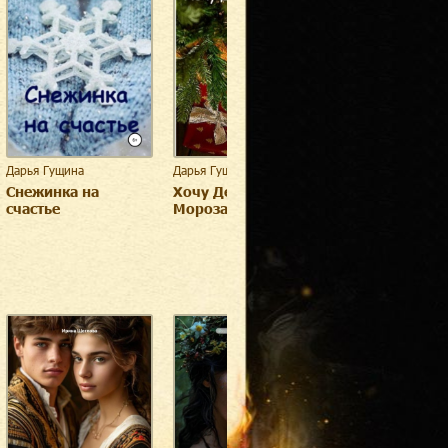
Дарья Гущина
Дарья Гущина
Дарья Гущина
Снежинка на
Хочу Деда
Продавец сно
счастье
Мороза!..