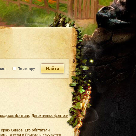
Найти
ниге
По автору
ородское фэнтези
,
детективное фэнтези
 краю Севера. Его обитатели
ами, а если в Приюте и случаются