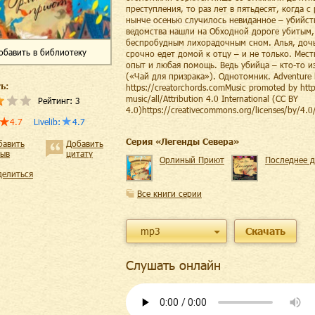
преступления, то раз лет в пятьдесят, когда 
нынче осенью случилось невиданное – убийств
ведомства нашли на Обходной дороге убитым, 
беспробудным лихорадочным сном. Алья, дочь
обавить
в библиотеку
срочно едет домой к отцу – и не только. Ме
опыт и любая помощь. Ведь убийца – кто-то и
(«Чай для призрака»). Однотомник. Adventure b
ь:
https://creatorchords.comMusic promoted by htt
music/all/Attribution 4.0 International (CC BY
Рейтинг:
3
4.0)https://creativecommons.org/licenses/by/4.0
4.7
Livelib
:
4.7
Cерия «
Легенды Севера
»
бавить
Добавить
зыв
цитату
Орлиный Приют
Последнее 
делиться
Все книги серии
mp3
Скачать
Слушать онлайн