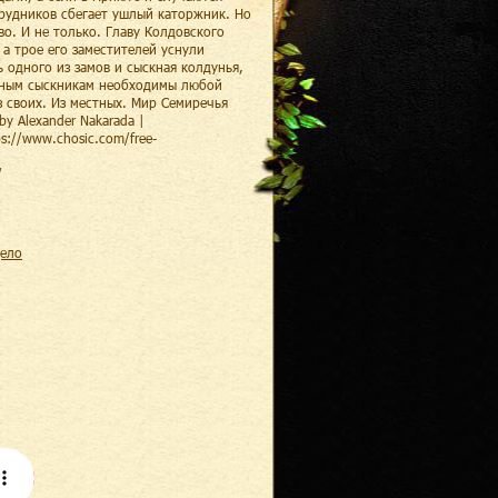
с рудников сбегает ушлый каторжник. Но
о. И не только. Главу Колдовского
а трое его заместителей уснули
 одного из замов и сыскная колдунья,
стным сыскникам необходимы любой
з своих. Из местных. Мир Семиречья
y Alexander Nakarada |
ps://www.chosic.com/free-
/
дело