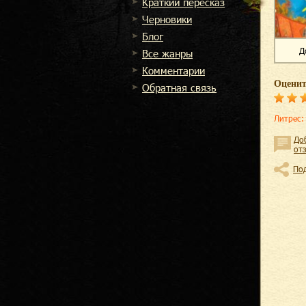
Краткий пересказ
Черновики
Блог
Д
Все жанры
Комментарии
Оценит
Обратная связь
Литрес
:
До
от
По