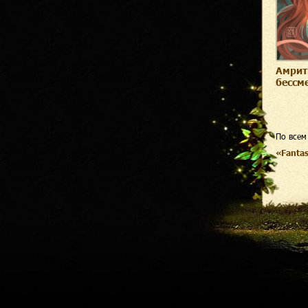
Амрит
бессм
По всем
«Fanta