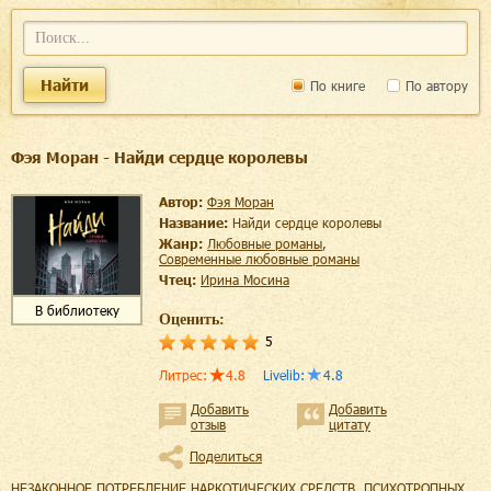
Найти
По книге
По автору
Фэя Моран - Найди сердце королевы
Автор:
Фэя Моран
Название:
Найди сердце королевы
Жанр:
любовные романы
,
современные любовные романы
Чтец:
Ирина Мосина
В библиотеку
Оценить:
5
Литрес
:
4.8
Livelib
:
4.8
Добавить
Добавить
отзыв
цитату
Поделиться
НЕЗАКОННОЕ ПОТРЕБЛЕНИЕ НАРКОТИЧЕСКИХ СРЕДСТВ, ПСИХОТРОПНЫХ