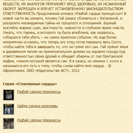
ВЕЩЕСТВ, ИХ АНАЛОГОВ ПРИЧИНЯЕТ ВРЕД ЗДОРОВЬЮ, ИХ НЕЗАКОННЫЙ
ОБОРОТ ЗАПРЕЩЕН И ВЛЕЧЕТ УСТАНОВЛЕННУЮ ЗАКОНОДАТЕЛЬСТВОМ
ОТВЕТСТВЕННОСТЬ Продолжение романа «Разбей сердце принцессы»! В
новой части вы узнаете, почему Гай решил сблизиться с Каталиной, и
раскроете неожиданные тайны их прошлого и отношений. Бурный
коктейль жарких сцен, жестокости, нежности и глубоких ярких чувств.
Узнать, что парень, в которого ты была влюблена, как оказалось,
собирался тебя убить – не самое приятное событие. Но ещё более
неприятнее осознать, что теперь его отец готов перерыть весь Сиэтл,
чтобы найти тебя и завершить то, что не сумел его сын. Гай прячет меня
в деревянном ничем не примечательном домике на окраине города под
ответственностью своих друзей и обещает уберечь от лап британской
мафии, членом которой является сам. Я в ужасе, но именно с этого и
начинается его путь к тому, чтобы снова найти моё сердце… ©
Оформление. ООО «Издательство АСТ», 2021
Cерия «
Стеклянные сердца
»
Разбей сердце принцессы
Найди сердце королевы
Разбей сердце принцессы