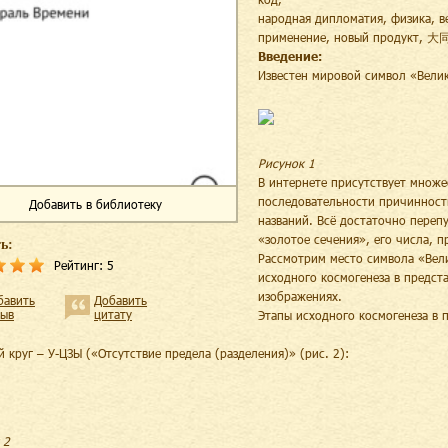
народная дипломатия, физика, 
применение, новый продукт, 大
Введение:
Известен мировой символ «Велик
Рисунок 1
В интернете присутствует множе
последовательности причинност
Добавить
в библиотеку
названий. Всё достаточно перепу
«золотое сечения», его числа, 
ь:
Рассмотрим место символа «Вел
Рейтинг:
5
исходного космогенеза в предст
изображениях.
бавить
Добавить
зыв
цитату
Этапы исходного космогенеза в 
й круг – У-ЦЗЫ («Отсутствие предела (разделения)» (рис. 2):
 2