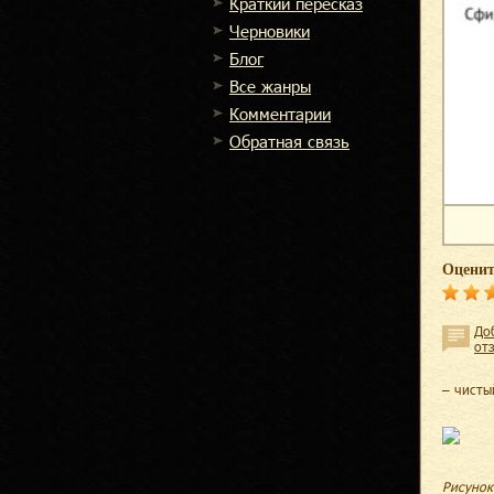
Краткий пересказ
Черновики
Блог
Все жанры
Комментарии
Обратная связь
Оценит
До
от
– чисты
Рисунок