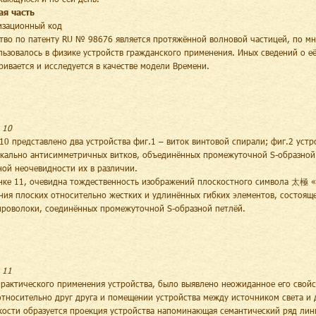
ая часть
изационный код
тво по патенту RU № 98676 является протяжённой волновой частицей, по мн
льзовалось в физике устройств гражданского применения. Иных сведений о е
ривается и исследуется в качестве модели Времени.
 10
 10 представлено два устройства фиг.1 – виток винтовой спирали; фиг.2 ус
ркально антисимметричных витков, объединённых промежуточной S-образной 
ной неочевидности их в различии.
нке 11, очевидна тождественность изображений плоскостного символа 太極 «
ния плоских относительно жестких и удлинённых гибких элементов, состоящ
проволоки, соединённых промежуточной S-образной петлёй.
 11
практического применения устройства, было выявлено неожиданное его свойс
относительно друг друга и помещении устройства между источником света и
кости образуется проекция устройства напоминающая семантический ряд лин