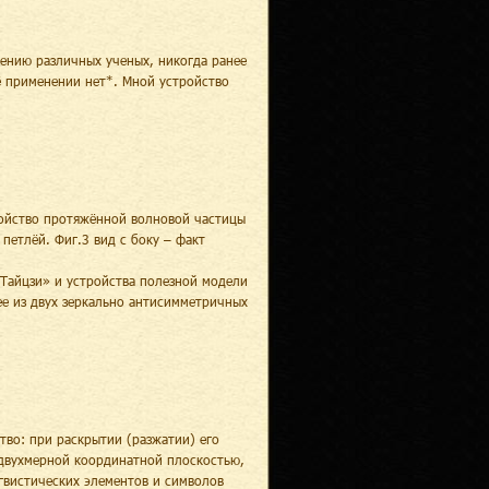
ению различных ученых, никогда ранее
ё применении нет*. Мной устройство
тройство протяжённой волновой частицы
петлёй. Фиг.3 вид с боку – факт
Тайцзи» и устройства полезной модели
ее из двух зеркально антисимметричных
тво: при раскрытии (разжатии) его
 двухмерной координатной плоскостью,
гвистических элементов и символов