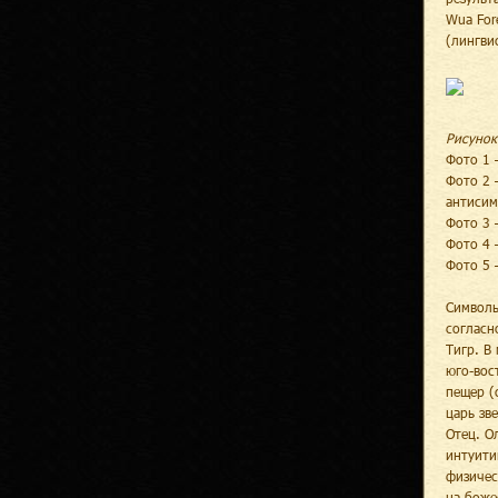
Wua For
(лингви
Рисунок
Фото 1 
Фото 2 
антисим
Фото 3 
Фото 4 
Фото 5 
Символь
согласн
Тигр. В
юго-вос
пещер (
царь зв
Отец. О
интуити
физичес
на боже