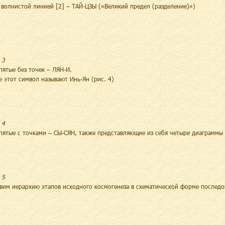
с волнистой линией [2] – ТАЙ-ЦЗЫ («Великий предел (разделение)»)
 3
апятые без точек – ЛЯН-И.
е этот символ называют Инь-Ян (рис. 4)
 4
апятые с точками – СЫ-СЯН, также представляющие из себя четыре диаграммы 
 5
вим иерархию этапов исходного космогенеза в схематической форме последов