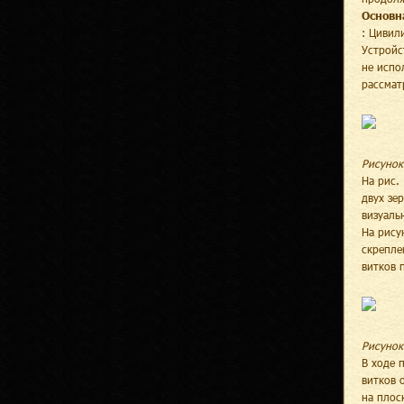
Основн
: Цивил
Устройс
не испо
рассмат
Рисунок
На рис.
двух зе
визуаль
На рису
скрепле
витков 
Рисунок
В ходе 
витков 
на плос