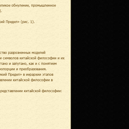
великое обнуление, промышленное
同.
ий Предел» (рис. 1).
ство разрозненных моделей
и символов китайской философии и их
тано и запутано, как и с понятием
пропорции и преобразования.
икий Предел» в иерархии этапов
авлении китайской философии в
представлении китайской философии: