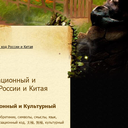
код России и Китая
ационный и
России и Китая
онный и Культурный
бретение, символы, смыслы, язык,
лизационный код, 太極, 無極, культурный