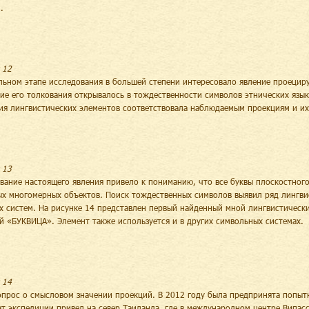
.
 12
льном этапе исследования в большей степени интересовало явление проециру
ие его толкования открывалось в тождественности символов этнических язык
ия лингвистических элементов соответствовала наблюдаемым проекциям и их
 13
вание настоящего явления привело к пониманию, что все буквы плоскостного
х многомерных объектов. Поиск тождественных символов выявил ряд лингвис
х систем. На рисунке 14 представлен первый найденный мной лингвистическ
й «БУКВИЦА». Элемент также используется и в других символьных системах.
 14
опрос о смысловом значении проекций. В 2012 году была предпринята попытк
ат экспедиции привел на север Таиланда, где в международном центре Випа