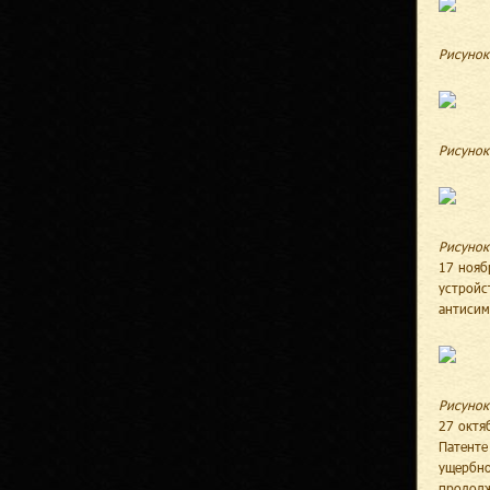
Рисунок
Рисунок
Рисунок
17 нояб
устройс
антисим
Рисунок
27 октя
Патенте
ущербно
продолж