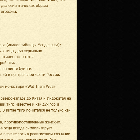
е два семантических образа
тографий.
ова (аналог таблицы Менделеева);
частицы двух зеркально
птического стекла.
ройства.
 на листе бумаги.
ний в центральной части России.
лем монастыря «Wat Tham Wua»
 северо-западе до Китая и Индокитая на
ии тигр известен и как дух гор и
 В Китае тигр почитался не только как
ка, противопоставленные женским,
а отца всегда символизирует
да перенеслось в религиозном сознании
м как к детям неразумным. Это