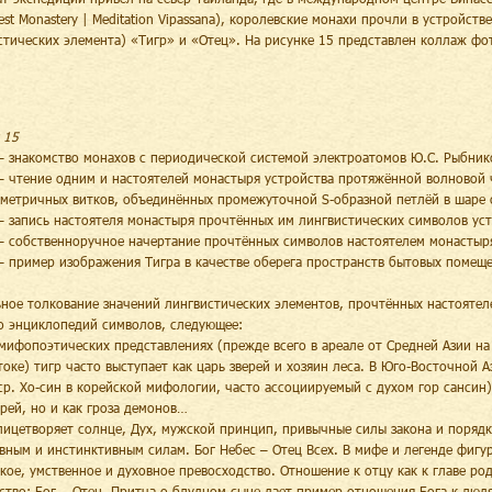
est Monastery | Meditation Vipassana), королевские монахи прочли в устройств
стических элемента) «Тигр» и «Отец». На рисунке 15 представлен коллаж фо
 15
– знакомство монахов с периодической системой электроатомов Ю.С. Рыбник
– чтение одним и настоятелей монастыря устройства протяжённой волновой 
метричных витков, объединённых промежуточной S-образной петлёй в шаре о
– запись настоятеля монастыря прочтённых им лингвистических символов уст
– собственноручное начертание прочтённых символов настоятелем монастыря
– пример изображения Тигра в качестве оберега пространств бытовых помеще
ное толкование значений лингвистических элементов, прочтённых настояте
о энциклопедий символов, следующее:
 мифопоэтических представлениях (прежде всего в ареале от Средней Азии на
токе) тигр часто выступает как царь зверей и хозяин леса. В Юго-Восточной Аз
ср. Хо-син в корейской мифологии, часто ассоциируемый с духом гор сансин).
ерей, но и как гроза демонов…
лицетворяет солнце, Дух, мужской принцип, привычные силы закона и поряд
вным и инстинктивным силам. Бог Небес – Отец Всех. В мифе и легенде фигур
кое, умственное и духовное превосходство. Отношение к отцу как к главе ро
ство: Бог – Отец. Притча о блудном сыне дает пример отношения Бога к людя