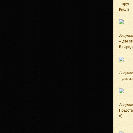
– круг 
Рис. 3.
Рисунок
– две з
В народ
Рисунок
– две з
Рисунок
Предста
8).