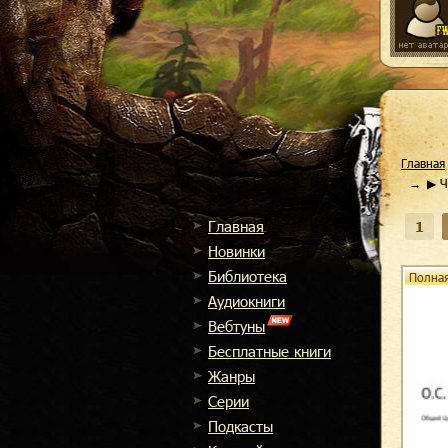
Главная
▶ Ч
Главная
1
Новинки
Библиотека
Полная
Аудиокниги
Вебтуны
Бесплатные книги
Жанры
Cерии
Подкасты