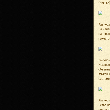
(рис.12)
Рисунок
На нача
намерен
геометр
Рисунок
Исследо
объемны
языковы
системо
Рисунок
Встал в
результ