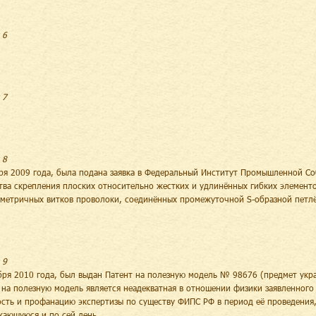
 6
 7
 8
ря 2009 года, была подана заявка в Федеральный Институт Промышленной С
тва скрепления плоских относительно жестких и удлинённых гибких элементо
метричных витков проволоки, соединённых промежуточной S-образной петлёй
 9
бря 2010 года, был выдан Патент на полезную модель № 98676 (предмет укр
 на полезную модель является неадекватная в отношении физики заявленного 
сть и профанацию экспертизы по существу ФИПС РФ в период её проведения,
ающуюся и по сей день.