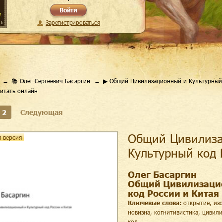
Войти
Зарегистрироваться
📚
Олег Сергеевич Басаргин
▶
Общий Цивилизационный и Культурный 
итать онлайн
2
Следующая
Общий Цивилиз
 версия
Культурный код 
Олег Басаргин
Общий Цивилизаци
код России и Китая
Ключевые слова:
открытие, изо
новизна, когнитивистика, циви
код,