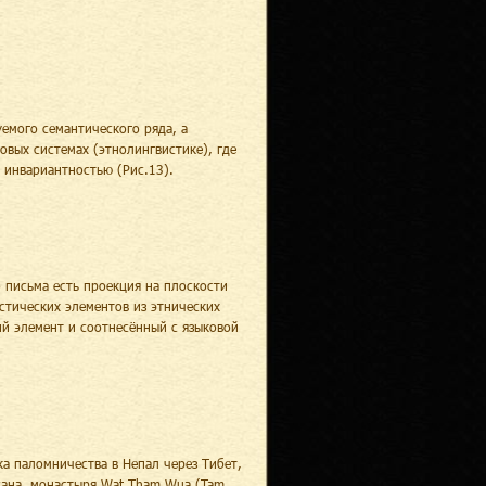
емого семантического ряда, а
овых системах (этнолингвистике), где
 инвариантностью (Рис.13).
 письма есть проекция на плоскости
тических элементов из этнических
ий элемент и соотнесённый с языковой
а паломничества в Непал через Тибет,
ссана, монастыря Wat Tham Wua (Tam