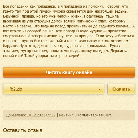
Все попаданки как попаданки, а я попаданка на помойку. Говорят, что
где-то там под этой грудой мусора скрывается дом настоящей ведьмы.
Безумной, правда, но это уже мелочи жизни. Подумаешь, тащила
выжившая из ума старушка домой всякий магический хлам, которому
место на свалке. Это ведь не повод проклинать её до седьмого колена… А
вот кто-то из соседей решил, что повод! О чудо чудное — проклятие
смертельное! И теперь именно я у него на прицеле! Если хочу избавиться
от него — нужно быстренько найти маленькую цацку в этом огромном
бардаке. Ну что ж, делать нечего, куда наша не попадала... Рукава
закатаем, мусор выкинем, полы отмоем, дракошку высидим. Держись,
новый мир! Такой уборки ты еще не видел!
Читать книгу онлайн
fb2.zip
Скачать
Добавленo:
10.12.2023
05:12
Рейтинг:
3
Комментариев
0
шт.
Оcтавить отзыв