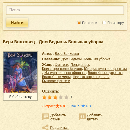
Найти
По книге
По автору
Вера Волховец - Дом Ведьмы. Большая уборка
Автор:
Вера Волховец
Название:
Дом Ведьмы. Большая уборка
Жанр:
фэнтези
,
попаданцы
,
книги про волшебников
,
юмористическое фэнтези
,
магические способности
,
волшебные существа
,
волшебные миры
,
неунывающая героиня
,
бытовое фэнтези
Оценить:
В библиотеку
3
Литрес
:
4.8
Livelib
:
4.8
Добавить
Добавить
отзыв
цитату
Поделиться