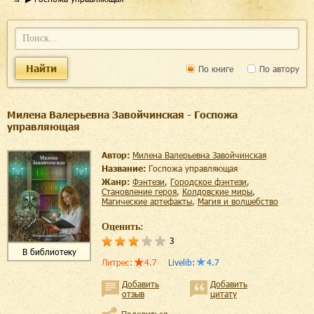
Найти
По книге
По автору
Милена Валерьевна Завойчинская - Госпожа
управляющая
Автор:
Милена Валерьевна Завойчинская
Название:
Госпожа управляющая
Жанр:
фэнтези
,
городское фэнтези
,
становление героя
,
колдовские миры
,
магические артефакты
,
магия и волшебство
Оценить:
3
В библиотеку
Литрес
:
4.7
Livelib
:
4.7
Добавить
Добавить
отзыв
цитату