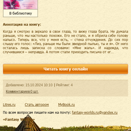
В библиотеку
Аннотация на книгу:
Когда я смотрю в зеркало в свои глаза, то вижу глаза брата. Не думала
раньше, что мы настолько похожи. Его не стало, и я обрила себе голову
налысо. Теперь все, что у меня есть, – стена отчуждения. До сих пор
слышу его голос: «Лиз, раньше мы были звездной пылью, ты и я». От него
осталась лишь записка со словами: «Мне жаль». И надежда, что
случившееся – неправда. А потом стали приходить письма от ег…
Читать книгу онлайн
Добавленo:
15.10.2024
10:10
Рейтинг:
4
Комментариев
0
шт.
Litres.ru
Стать автором
MyBook.ru
По всем вопросам пишите нам на почту:
fantasy-worlds.ru@yandex.ru
«Fantasy Worlds»