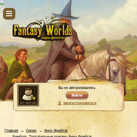
Вы не авторизовались
Войти
Зарегистрироваться
Главная
Серии
Аннэ Фрейтаг
Freedom. Трогательные романы Аннэ Фрейтаг