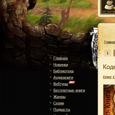
Главна
1
Главная
Новинки
Ко
Библиотека
Олег 
Аудиокниги
Вебтуны
Бесплатные книги
Жанры
Cерии
Подкасты