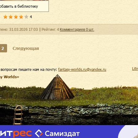
обавить
в библиотеку
4
ленo:
31.03.2026
17:03
Рейтинг:
4
Комментариев
0
шт.
2
Следующая
Lit
 вопросам пишите нам на почту:
fantasy-worlds.ru@yandex.ru
sy Worlds»