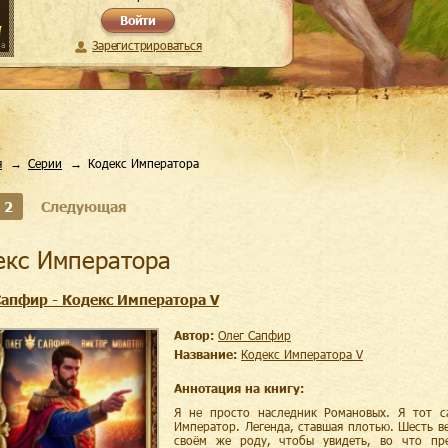
Войти
Зарегистрироваться
я
Серии
Кодекс Императора
2
Следующая
декс Императора
Сапфир - Кодекс Императора V
Автор:
Олег Сапфир
Название:
Кодекс Императора V
Аннотация на книгу:
Я не просто наследник Романовых. Я тот с
Император. Легенда, ставшая плотью. Шесть ве
своём же роду, чтобы увидеть, во что пре