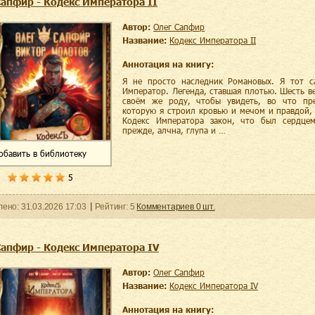
Сапфир - Кодекс Императора II
Автор:
Олег Сапфир
Название:
Кодекс Императора II
Аннотация на книгу:
Я не просто наследник Романовых. Я тот с
Император. Легенда, ставшая плотью. Шесть ве
своём же роду, чтобы увидеть, во что пре
которую я строил кровью и мечом и правдой,
Кодекс Императора закон, что был сердце
прежде, алчна, глупа и …
обавить
в библиотеку
5
ленo:
31.03.2026
17:03
Рейтинг:
5
Комментариев
0
шт.
Сапфир - Кодекс Императора IV
Автор:
Олег Сапфир
Название:
Кодекс Императора IV
Аннотация на книгу: