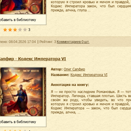
которую я строил кровью и мечом и правдой,
Кодекс Императора закон, что был сердцем
прежде, алчна, глупа …
обавить
в библиотеку
3
ленo:
08.04.2026
17:04
Рейтинг:
3
Комментариев
0
шт.
Сапфир - Кодекс Императора VI
Автор:
Олег Сапфир
Название:
Кодекс Императора VI
Аннотация на книгу:
Я — не просто наследник Романовых. Я — тот
Император. Легенда, ставшая плотью. Шесть ве
своём же роду, чтобы увидеть, во что пре
которую я строил кровью и мечом и правдой,
Кодекс Императора — закон, что был сердце
прежде, алчна, …
обавить
в библиотеку