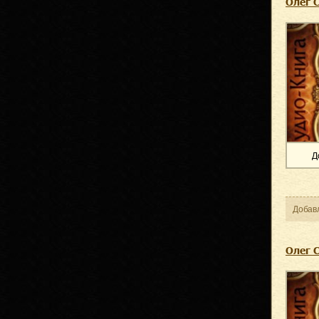
Олег 
Д
Добав
Олег 