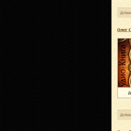
Добав
Олег 
Д
Добав