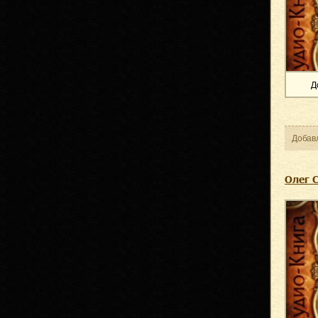
Д
Добав
Олег 