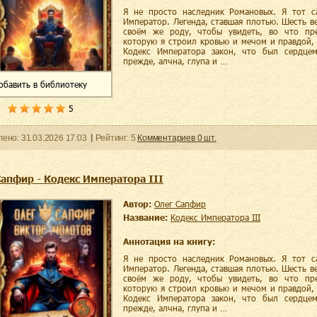
Я не просто наследник Романовых. Я тот с
Император. Легенда, ставшая плотью. Шесть ве
своём же роду, чтобы увидеть, во что пре
которую я строил кровью и мечом и правдой,
Кодекс Императора закон, что был сердце
прежде, алчна, глупа и …
обавить
в библиотеку
5
ленo:
31.03.2026
17:03
Рейтинг:
5
Комментариев
0
шт.
Сапфир - Кодекс Императора III
Автор:
Олег Сапфир
Название:
Кодекс Императора III
Аннотация на книгу:
Я не просто наследник Романовых. Я тот с
Император. Легенда, ставшая плотью. Шесть ве
своём же роду, чтобы увидеть, во что пре
которую я строил кровью и мечом и правдой,
Кодекс Императора закон, что был сердце
прежде, алчна, глупа и …