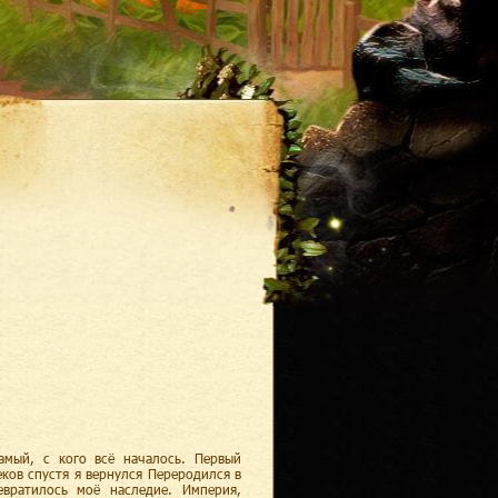
амый, с кого всё началось. Первый
ков спустя я вернулся Переродился в
вратилось моё наследие. Империя,