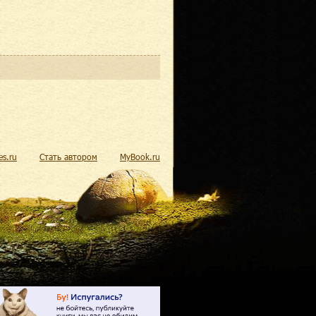
res.ru
Стать автором
MyBook.ru