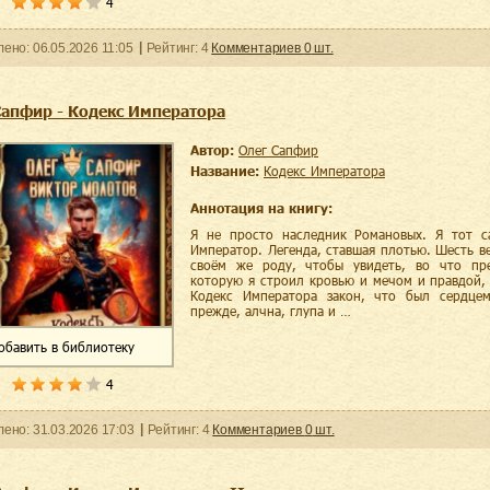
4
ленo:
06.05.2026
11:05
Рейтинг:
4
Комментариев
0
шт.
Сапфир - Кодекс Императора
Автор:
Олег Сапфир
Название:
Кодекс Императора
Аннотация на книгу:
Я не просто наследник Романовых. Я тот с
Император. Легенда, ставшая плотью. Шесть ве
своём же роду, чтобы увидеть, во что пре
которую я строил кровью и мечом и правдой,
Кодекс Императора закон, что был сердце
прежде, алчна, глупа и …
обавить
в библиотеку
4
ленo:
31.03.2026
17:03
Рейтинг:
4
Комментариев
0
шт.