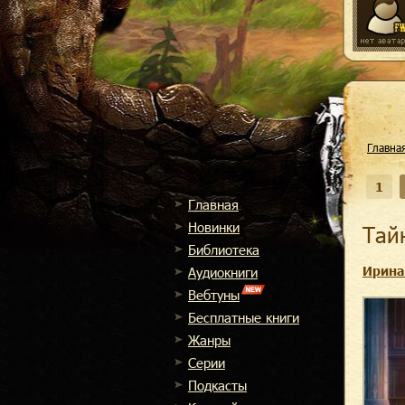
Главна
1
Главная
Новинки
Та
Библиотека
Ирина
Аудиокниги
Вебтуны
Бесплатные книги
Жанры
Cерии
Подкасты