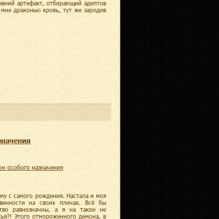
ревний артефакт, отбирающий адептов
 мне драконью кровь, тут же зародив
значения
он особого назначения
ому с самого рождения. Настала и моя
твенности на своих плечах. Всё бы
тво равнозначны, а я на такое не
жья?! Этого отмороженного демона, в