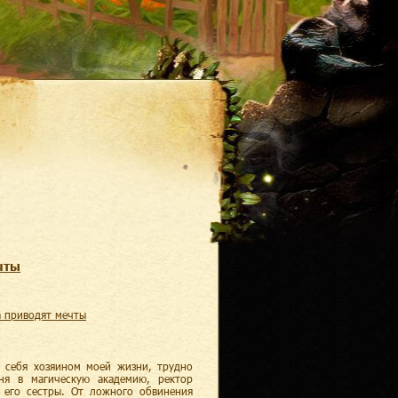
чты
а приводят мечты
о себя хозяином моей жизни, трудно
ня в магическую академию, ректор
 его сестры. От ложного обвинения