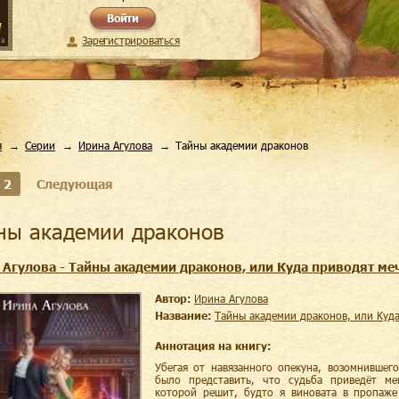
Войти
Зарегистрироваться
я
Серии
Ирина Агулова
Тайны академии драконов
2
Следующая
йны академии драконов
 Агулова - Тайны академии драконов, или Куда приводят ме
Автор:
Ирина Агулова
Название:
Тайны академии драконов, или Куд
Аннотация на книгу:
Убегая от навязанного опекуна, возомнившег
было представить, что судьба приведёт ме
которой решит, будто я виновата в пропаже