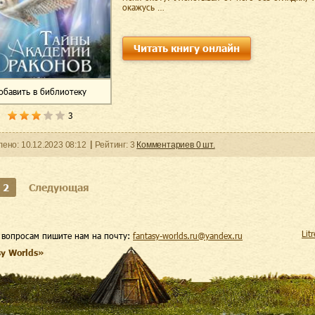
окажусь …
Читать книгу онлайн
обавить
в библиотеку
3
ленo:
10.12.2023
08:12
Рейтинг:
3
Комментариев
0
шт.
2
Следующая
Lit
 вопросам пишите нам на почту:
fantasy-worlds.ru@yandex.ru
sy Worlds»