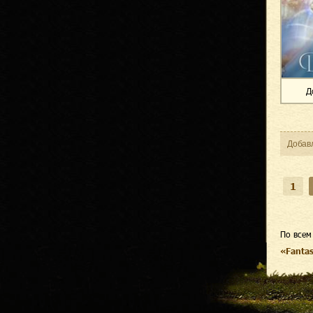
Д
Добав
1
По всем
«Fanta