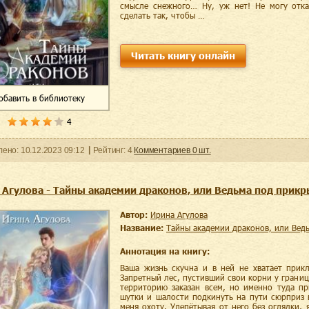
смысле снежного… Ну, уж нет! Не могу отка
сделать так, чтобы …
Читать книгу онлайн
обавить
в библиотеку
4
ленo:
10.12.2023
09:12
Рейтинг:
4
Комментариев
0
шт.
 Агулова - Тайны академии драконов, или Ведьма под прик
Автор:
Ирина Агулова
Название:
Тайны академии драконов, или Ве
Аннотация на книгу:
Ваша жизнь скучна и в ней не хватает прик
Запретный лес, пустивший свои корни у границ
территорию заказан всем, но именно туда пр
шутки и шалости подкинуть на пути сюрприз 
меня охоту. Улепётывая от него без оглядки, 