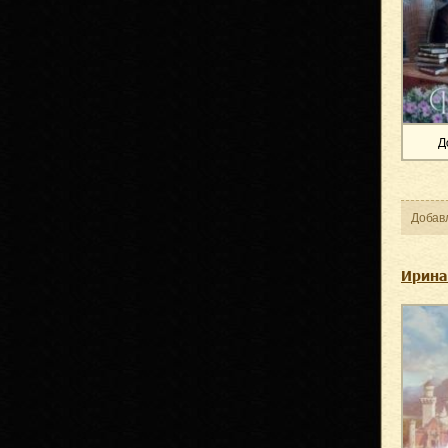
Д
Добав
Ирина