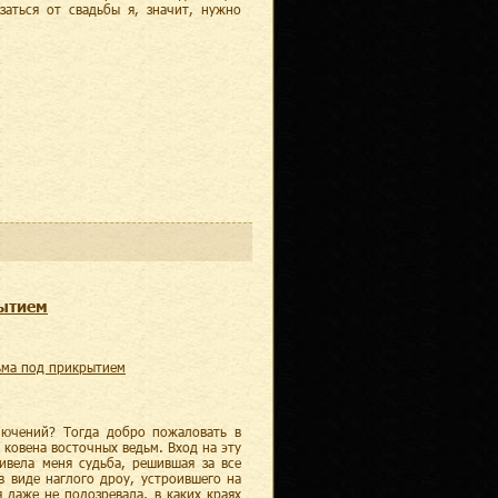
заться от свадьбы я, значит, нужно
рытием
дьма под прикрытием
лючений? Тогда добро пожаловать в
 ковена восточных ведьм. Вход на эту
ивела меня судьба, решившая за все
в виде наглого дроу, устроившего на
я даже не подозревала, в каких краях