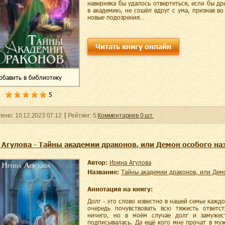
наверняка бы удалось отвертеться, если бы д
в академию, не сошёл вдруг с ума, признав во
новые подозрения…
Читать книгу онлайн
обавить
в библиотеку
5
ленo:
10.12.2023
07:12
Рейтинг:
5
Комментариев
0
шт.
 Агулова - Тайны академии драконов, или Демон особого на
Автор:
Ирина Агулова
Название:
Тайны академии драконов, или Дем
Аннотация на книгу:
Долг - это слово известно в нашей семье кажд
очередь почувствовать всю тяжесть ответс
ничего, но в моём случае долг и замужес
подписывалась. Да ещё кого мне прочат в му