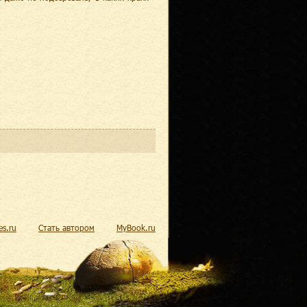
res.ru
Стать автором
MyBook.ru