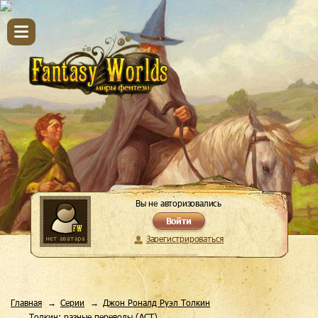
Вы не авторизовались
Войти
Зарегистрироваться
Главная
Серии
Джон Роналд Руэл Толкин
Толкин: разные переводы (АСТ)