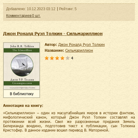
Добавленo:
10.12.2023
03:12
Рейтинг:
5
Комментариев
0
шт.
Джон Роналд Руэл Толкин - Сильмариллион
Автор:
Джон Роналд Руэл Толкин
Название:
Сильмариллион
4
В библиотеку
Аннотация на книгу:
«Сильмариллион» – один из масштабнейших миров в истории фэнтези,
мифологический канон, который Джон Руэл Толкин составлял на
протяжении всей жизни. Свел же разрозненные предания Земель
Белерианда воедино, подготовив текст к публикации, сын Толкина
Кристофер. В данное издание вошел перевод В. Маториной.