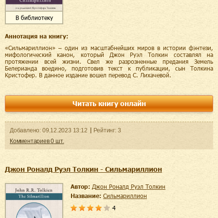
В библиотеку
Аннотация на книгу:
«Сильмариллион» – один из масштабнейших миров в истории фэнтези,
мифологический канон, который Джон Руэл Толкин составлял на
протяжении всей жизни. Свел же разрозненные предания Земель
Белерианда воедино, подготовив текст к публикации, сын Толкина
Кристофер. В данное издание вошел перевод С. Лихачевой.
Читать книгу онлайн
Добавленo:
09.12.2023
13:12
Рейтинг:
3
Комментариев
0
шт.
Джон Роналд Руэл Толкин - Сильмариллион
Автор:
Джон Роналд Руэл Толкин
Название:
Сильмариллион
4