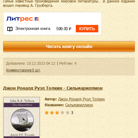
самых известных произведений мировой литературы… В данное издание
вошел перевод А. Грузберга.
Электронная книга
599.00 ₽
КУПИТЬ
Читать книгу онлайн
Добавленo:
10.12.2023
04:12
Рейтинг:
4
Комментариев
0
шт.
Джон Роналд Руэл Толкин - Сильмариллион
Автор:
Джон Роналд Руэл Толкин
Название:
Сильмариллион
3