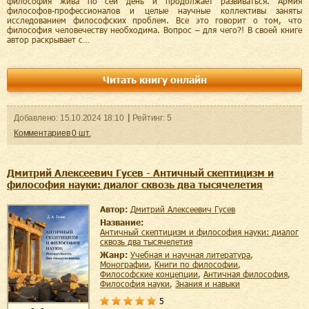
философия жива по сей день и продолжает развиваться. Армия
философов-профессионалов и целые научные коллективы заняты
исследованием философских проблем. Все это говорит о том, что
философия человечеству необходима. Вопрос – для чего?! В своей книге
автор раскрывает с…
Читать книгу онлайн
Добавленo:
15.10.2024
18:10
Рейтинг:
5
Комментариев
0
шт.
Дмитрий Алексеевич Гусев - Античный скептицизм и
философия науки: диалог сквозь два тысячелетия
Автор:
Дмитрий Алексеевич Гусев
Название:
Античный скептицизм и философия науки: диалог
сквозь два тысячелетия
Жанр:
учебная и научная литература
,
монографии
,
книги по философии
,
философские концепции
,
античная философия
,
философия науки
,
знания и навыки
5