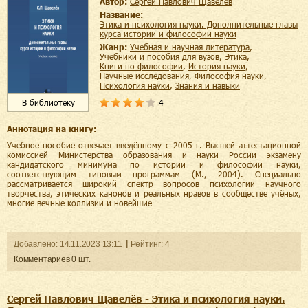
Автор:
Сергей Павлович Щавелёв
Название:
Этика и психология науки. Дополнительные главы
курса истории и философии науки
Жанр:
учебная и научная литература
,
учебники и пособия для вузов
,
этика
,
книги по философии
,
история науки
,
научные исследования
,
философия науки
,
психология науки
,
знания и навыки
4
В библиотеку
Аннотация на книгу:
Учебное пособие отвечает введённому с 2005 г. Высшей аттестационной
комиссией Министерства образования и науки России экзамену
кандидатского минимума по истории и философии науки,
соответствующим типовым программам (М., 2004). Специально
рассматривается широкий спектр вопросов психологии научного
творчества, этических канонов и реальных нравов в сообществе учёных,
многие вечные коллизии и новейшие…
Добавленo:
14.11.2023
13:11
Рейтинг:
4
Комментариев
0
шт.
Сергей Павлович Щавелёв - Этика и психология науки.