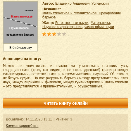
Автор:
Владимир Андреевич Успенский
Название:
Математическое и гуманитарное. Преодоление
барьера
Жанр:
естественные науки
,
математика
,
научное мировоззрение
,
философия науки
3
В библиотеку
Аннотация на книгу:
Можно ли уничтожить и нужно ли уничтожать ставшие, увы,
традиционными (хотя, как видим, и не столь древние!) границы между
гуманитарными, естественными и математическими науками? Об этом я
не берусь судить. Но вот разрушить барьеры между представителями этих
наук, между лириками и физиками, между гуманитариями и математиками
– это представляется и привлекательным, и осуществимым.
Читать книгу онлайн
Добавленo:
14.11.2023
13:11
Рейтинг:
3
Комментариев
0
шт.