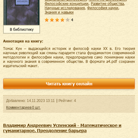
философские концепции
,
развитие общества
,
научные исследования
,
философия науки
,
знания и навыки
4
В библиотеку
Аннотация на книгу:
Томас Кун – выдающийся историк и философ науки XX в. Его теория
научных революций как смены парадигм стала фундаментом современной
методологии и философии науки, предопределив само понимание науки
и научного знания в современном обществе. В формате a4.pdf сохранен
издательский макет.
Читать книгу онлайн
Добавленo:
14.11.2023
13:11
Рейтинг:
4
Комментариев
0
шт.
Владимир Андреевич Успенский - Математическое и
гуманитарное. Преодоление барьера