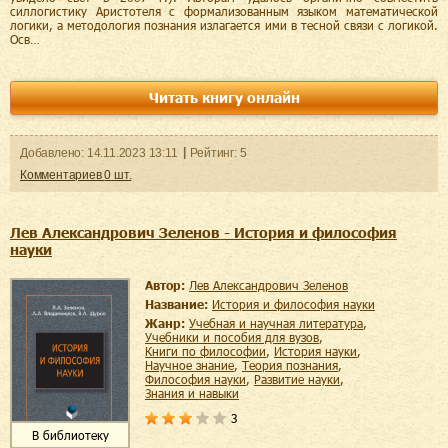
силлогистику Аристотеля с формализованным языком математической
логики, а методология познания излагается ими в тесной связи с логикой.
Осв…
Читать книгу онлайн
Добавленo:
14.11.2023
13:11
Рейтинг:
5
Комментариев
0
шт.
Лев Александрович Зеленов - История и философия
науки
Автор:
Лев Александрович Зеленов
Название:
История и философия науки
Жанр:
учебная и научная литература
,
учебники и пособия для вузов
,
книги по философии
,
история науки
,
научное знание
,
теория познания
,
философия науки
,
развитие науки
,
знания и навыки
3
В библиотеку