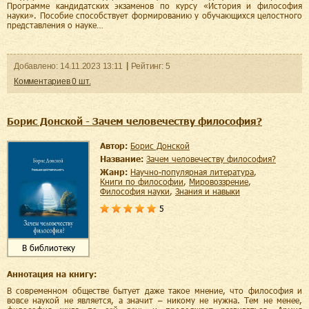
Программе кандидатских экзаменов по курсу «История и философия
науки». Пособие способствует формированию у обучающихся целостного
представления о науке…
Добавленo:
14.11.2023
13:11
Рейтинг:
5
Комментариев
0
шт.
Борис Донской - Зачем человечеству философия?
Автор:
Борис Донской
Название:
Зачем человечеству философия?
Жанр:
научно-популярная литература
,
книги по философии
,
мировоззрение
,
философия науки
,
знания и навыки
5
В библиотеку
Аннотация на книгу:
В современном обществе бытует даже такое мнение, что философия и
вовсе наукой не является, а значит – никому не нужна. Тем не менее,