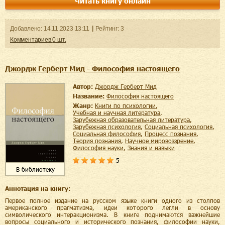
Читать книгу онлайн
Добавленo:
14.11.2023
13:11
Рейтинг:
3
Комментариев
0
шт.
Джордж Герберт Мид - Философия настоящего
Автор:
Джордж Герберт Мид
Название:
Философия настоящего
Жанр:
книги по психологии
,
учебная и научная литература
,
зарубежная образовательная литература
,
зарубежная психология
,
социальная психология
,
социальная философия
,
процесс познания
,
теория познания
,
научное мировоззрение
,
философия науки
,
знания и навыки
5
В библиотеку
Аннотация на книгу:
Первое полное издание на русском языке книги одного из столпов
американского прагматизма, идеи которого легли в основу
символического интеракционизма. В книге поднимаются важнейшие
вопросы социального и исторического познания, философии науки,