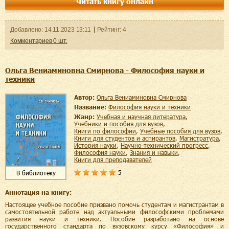
Читать книгу онлайн
Добавленo:
14.11.2023
13:11
Рейтинг:
4
Комментариев
0
шт.
Ольга Вениаминовна Смирнова - Философия науки и
техники
Автор:
Ольга Вениаминовна Смирнова
Название:
Философия науки и техники
Жанр:
учебная и научная литература
,
учебники и пособия для вузов
,
книги по философии
,
учебные пособия для вузов
,
книги для студентов и аспирантов
,
магистратура
,
история науки
,
научно-технический прогресс
,
философия науки
,
знания и навыки
,
книги для преподавателей
5
В библиотеку
Аннотация на книгу:
Настоящее учебное пособие призвано помочь студентам и магистрантам в
самостоятельной работе над актуальными философскими проблемами
развития науки и техники. Пособие разработано на основе
государственного стандарта по вузовскому курсу «Философия» и