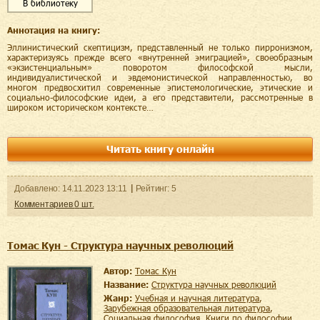
В библиотеку
Аннотация на книгу:
Эллинистический скептицизм, представленный не только пирронизмом,
характеризуясь прежде всего «внутренней эмиграцией», своеобразным
«экзистенциальным» поворотом философской мысли,
индивидуалистической и эвдемонистической направленностью, во
многом предвосхитил современные эпистемологические, этические и
социально-философские идеи, а его представители, рассмотренные в
широком историческом контексте…
Читать книгу онлайн
Добавленo:
14.11.2023
13:11
Рейтинг:
5
Комментариев
0
шт.
Томас Кун - Структура научных революций
Автор:
Томас Кун
Название:
Структура научных революций
Жанр:
учебная и научная литература
,
зарубежная образовательная литература
,
социальная философия
,
книги по философии
,