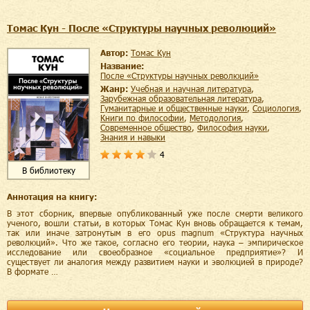
Томас Кун - После «Структуры научных революций»
Автор:
Томас Кун
Название:
После «Структуры научных революций»
Жанр:
учебная и научная литература
,
зарубежная образовательная литература
,
гуманитарные и общественные науки
,
социология
,
книги по философии
,
методология
,
современное общество
,
философия науки
,
знания и навыки
4
В библиотеку
Аннотация на книгу:
В этот сборник, впервые опубликованный уже после смерти великого
ученого, вошли статьи, в которых Томас Кун вновь обращается к темам,
так или иначе затронутым в его opus magnum «Структура научных
революций». Что же такое, согласно его теории, наука – эмпирическое
исследование или своеобразное «социальное предприятие»? И
существует ли аналогия между развитием науки и эволюцией в природе?
В формате …