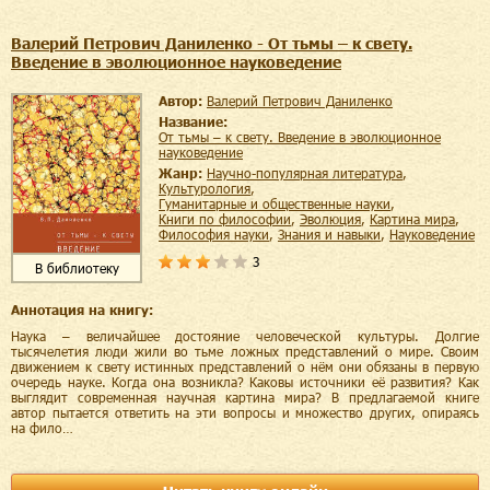
Валерий Петрович Даниленко - От тьмы – к свету.
Введение в эволюционное науковедение
Автор:
Валерий Петрович Даниленко
Название:
От тьмы – к свету. Введение в эволюционное
науковедение
Жанр:
научно-популярная литература
,
культурология
,
гуманитарные и общественные науки
,
книги по философии
,
эволюция
,
картина мира
,
философия науки
,
знания и навыки
,
науковедение
3
В библиотеку
Аннотация на книгу:
Наука – величайшее достояние человеческой культуры. Долгие
тысячелетия люди жили во тьме ложных представлений о мире. Своим
движением к свету истинных представлений о нём они обязаны в первую
очередь науке. Когда она возникла? Каковы источники её развития? Как
выглядит современная научная картина мира? В предлагаемой книге
автор пытается ответить на эти вопросы и множество других, опираясь
на фило…