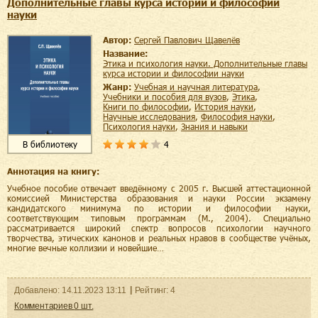
Дополнительные главы курса истории и философии
науки
Автор:
Сергей Павлович Щавелёв
Название:
Этика и психология науки. Дополнительные главы
курса истории и философии науки
Жанр:
учебная и научная литература
,
учебники и пособия для вузов
,
этика
,
книги по философии
,
история науки
,
научные исследования
,
философия науки
,
психология науки
,
знания и навыки
4
В библиотеку
Аннотация на книгу:
Учебное пособие отвечает введённому с 2005 г. Высшей аттестационной
комиссией Министерства образования и науки России экзамену
кандидатского минимума по истории и философии науки,
соответствующим типовым программам (М., 2004). Специально
рассматривается широкий спектр вопросов психологии научного
творчества, этических канонов и реальных нравов в сообществе учёных,
многие вечные коллизии и новейшие…
Добавленo:
14.11.2023
13:11
Рейтинг:
4
Комментариев
0
шт.