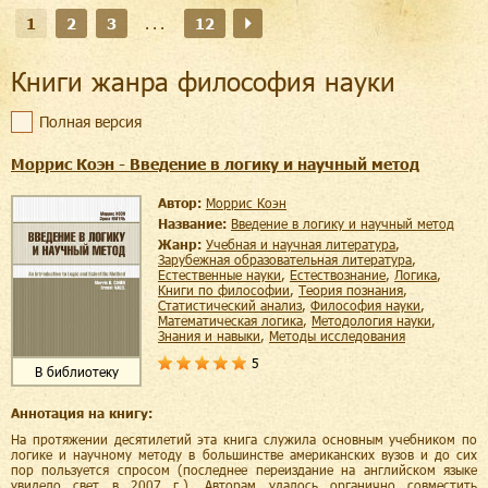
1
2
3
...
12
Книги жанра философия науки
Полная версия
Моррис Коэн - Введение в логику и научный метод
Автор:
Моррис Коэн
Название:
Введение в логику и научный метод
Жанр:
учебная и научная литература
,
зарубежная образовательная литература
,
естественные науки
,
естествознание
,
логика
,
книги по философии
,
теория познания
,
статистический анализ
,
философия науки
,
математическая логика
,
методология науки
,
знания и навыки
,
методы исследования
5
В библиотеку
Аннотация на книгу:
На протяжении десятилетий эта книга служила основным учебником по
логике и научному методу в большинстве американских вузов и до сих
пор пользуется спросом (последнее переиздание на английском языке
увидело свет в 2007 г.). Авторам удалось органично совместить