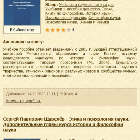
Жанр:
учебная и научная литература
,
учебники и пособия для вузов
,
этика
,
книги по философии
,
история науки
,
научные исследования
,
философия науки
,
психология науки
,
знания и навыки
4
В библиотеку
Аннотация на книгу:
Учебное пособие отвечает введённому с 2005 г. Высшей аттестационной
комиссией Министерства образования и науки России экзамену
кандидатского минимума по истории и философии науки,
соответствующим типовым программам (М., 2004). Специально
рассматривается широкий спектр вопросов психологии научного
творчества, этических канонов и реальных нравов в сообществе учёных,
многие вечные коллизии и новейшие…
Добавленo:
14.11.2023
13:11
Рейтинг:
4
Комментариев
0
шт.
Сергей Павлович Щавелёв - Этика и психология науки.
Дополнительные главы курса истории и философии
науки