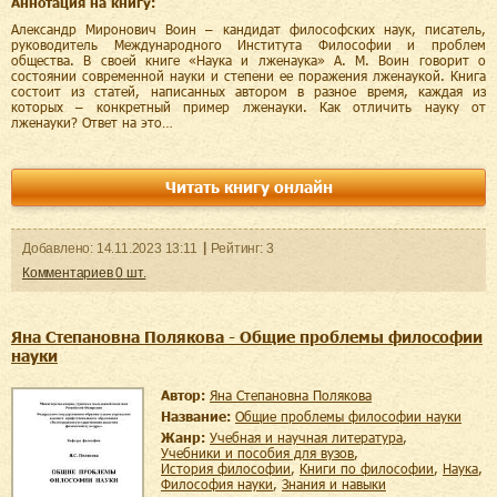
Аннотация на книгу:
Александр Миронович Воин – кандидат философских наук, писатель,
руководитель Международного Института Философии и проблем
общества. В своей книге «Наука и лженаука» А. М. Воин говорит о
состоянии современной науки и степени ее поражения лженаукой. Книга
состоит из статей, написанных автором в разное время, каждая из
которых – конкретный пример лженауки. Как отличить науку от
лженауки? Ответ на это…
Читать книгу онлайн
Добавленo:
14.11.2023
13:11
Рейтинг:
3
Комментариев
0
шт.
Яна Степановна Полякова - Общие проблемы философии
науки
Автор:
Яна Степановна Полякова
Название:
Общие проблемы философии науки
Жанр:
учебная и научная литература
,
учебники и пособия для вузов
,
история философии
,
книги по философии
,
наука
,
философия науки
,
знания и навыки