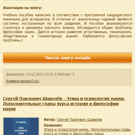
Аннотация на книгу:
Учебное пособие написано в соответствии с программой кандидатского
минимума для аспирантов. В отличие от аналогичных изданий является
системно построенным по всем разделам. В пособии анализируются
структура и динамика научного знания, обсуждаются общие проблемы
философии науки. Дается история развития естественных, технических,
общественных и гуманитарных знаний. Разбираются философские
проблемы с…
Читать книгу онлайн
Добавленo:
14.11.2023
13:11
Рейтинг:
3
Комментариев
0
шт.
Сергей Павлович Щавелёв - Этика и психология науки.
Дополнительные главы курса истории и философии
науки
Автор:
Сергей Павлович Щавелёв
Название:
Этика и психология науки. Дополнительные главы
курса истории и философии науки