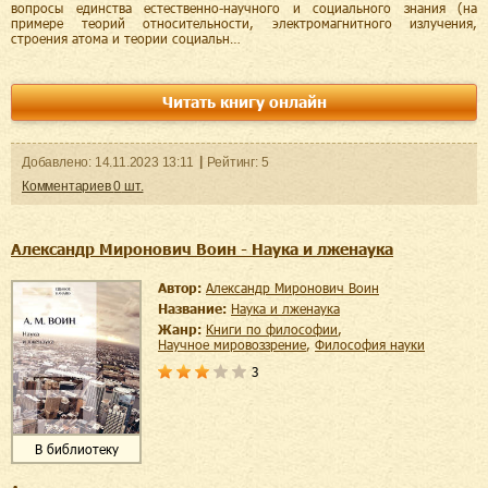
вопросы единства естественно-научного и социального знания (на
примере теорий относительности, электромагнитного излучения,
строения атома и теории социальн…
Читать книгу онлайн
Добавленo:
14.11.2023
13:11
Рейтинг:
5
Комментариев
0
шт.
Александр Миронович Воин - Наука и лженаука
Автор:
Александр Миронович Воин
Название:
Наука и лженаука
Жанр:
книги по философии
,
научное мировоззрение
,
философия науки
3
В библиотеку