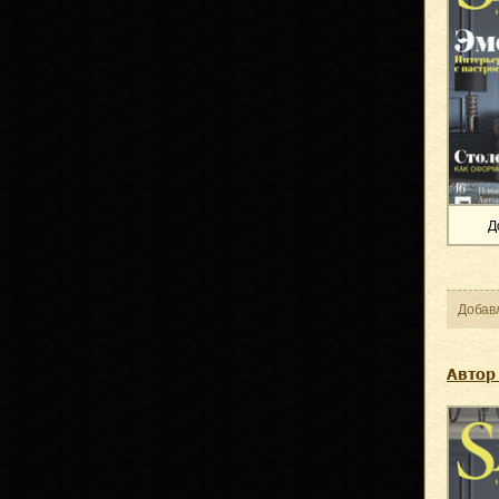
Д
Добав
Автор