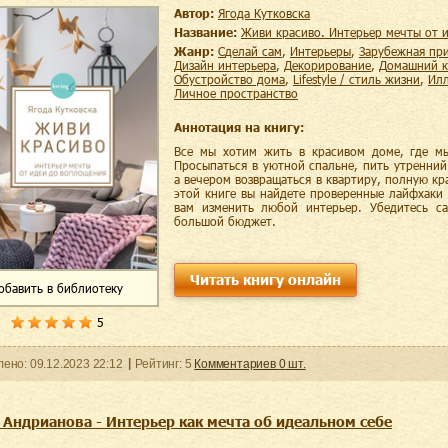
Автор:
Ягода Кутковска
Название:
Живи красиво. Интерьер мечты от
Жанр:
сделай сам
,
интерьеры
,
зарубежная пр
дизайн интерьера
,
декорирование
,
домашний к
обустройство дома
,
lifestyle / стиль жизни
,
и
личное пространство
Аннотация на книгу:
Все мы хотим жить в красивом доме, где м
Просыпаться в уютной спальне, пить утренний
а вечером возвращаться в квартиру, полную кр
этой книге вы найдете проверенные лайфхаки
вам изменить любой интерьер. Убедитесь с
большой бюджет.
Читать книгу онлайн
обавить
в библиотеку
5
ленo:
09.12.2023
22:12
Рейтинг:
5
Комментариев
0
шт.
 Андрианова - Интерьер как мечта об идеальном себе