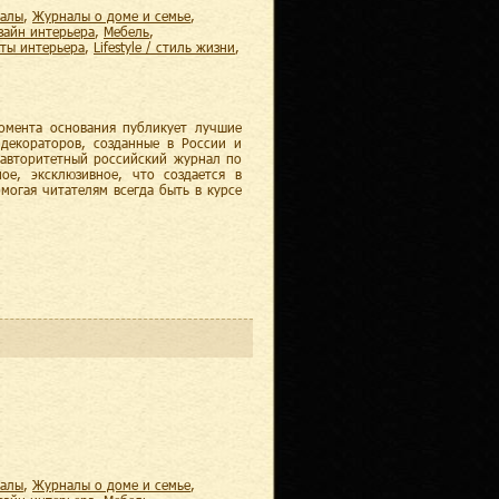
налы
,
журналы о доме и семье
,
изайн интерьера
,
мебель
,
еты интерьера
,
lifestyle / стиль жизни
,
момента основания публикует лучшие
 декораторов, созданные в России и
– авторитетный российский журнал по
ное, эксклюзивное, что создается в
могая читателям всегда быть в курсе
налы
,
журналы о доме и семье
,