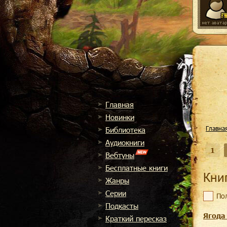
Главная
Новинки
Главна
Библиотека
Аудиокниги
1
Вебтуны
Бесплатные книги
Кни
Жанры
Cерии
По
Подкасты
Ягода
Краткий пересказ