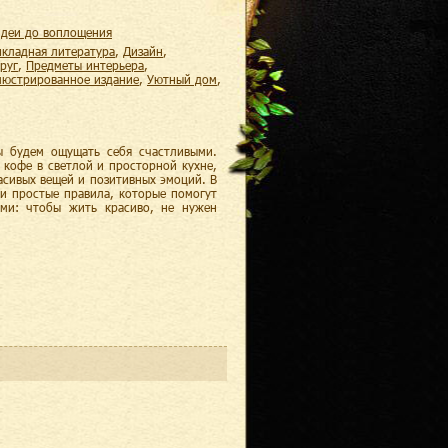
 идеи до воплощения
икладная литература
,
дизайн
,
руг
,
предметы интерьера
,
ллюстрированное издание
,
уютный дом
,
ы будем ощущать себя счастливыми.
 кофе в светлой и просторной кухне,
асивых вещей и позитивных эмоций. В
 и простые правила, которые помогут
ами: чтобы жить красиво, не нужен