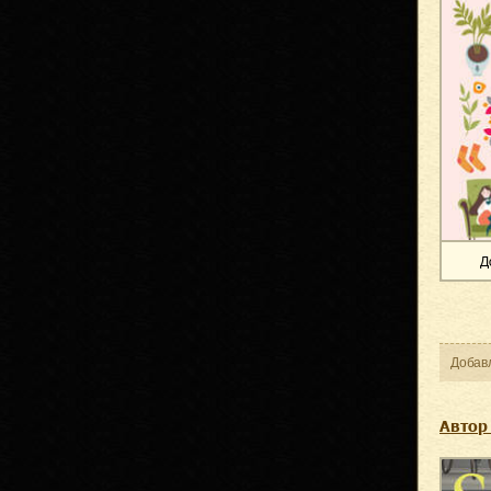
Д
Добав
Автор