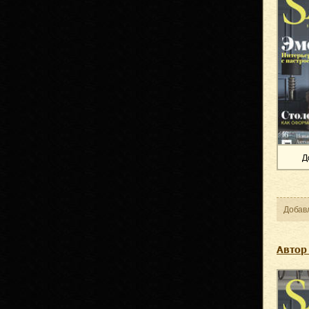
Д
Добав
Автор