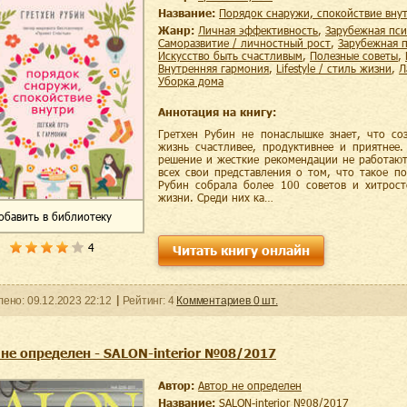
Название:
Порядок снаружи, спокойствие вну
Жанр:
личная эффективность
,
зарубежная пс
саморазвитие / личностный рост
,
зарубежная 
искусство быть счастливым
,
полезные советы
,
внутренняя гармония
,
lifestyle / стиль жизни
,
уборка дома
Аннотация на книгу:
Гретхен Рубин не понаслышке знает, что со
жизнь счастливее, продуктивнее и приятнее
решение и жесткие рекомендации не работают
всех свои представления о том, что такое п
Рубин собрала более 100 советов и хитрос
жизни. Среди них ка…
обавить
в библиотеку
4
Читать книгу онлайн
ленo:
09.12.2023
22:12
Рейтинг:
4
Комментариев
0
шт.
 не определен - SALON-interior №08/2017
Автор:
Автор не определен
Название:
SALON-interior №08/2017