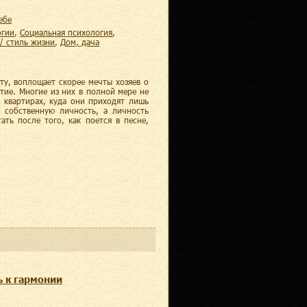
ебе
огии
,
социальная психология
,
le / стиль жизни
,
дом, дача
ту, воплощает скорее мечты хозяев о
тие. Многие из них в полной мере не
 квартирах, куда они приходят лишь
 собственную личность, а личность
ать после того, как поется в песне,
ь к гармонии