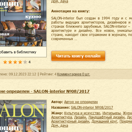
дом, дача
Аннотация на книгу:
SALON-interior был создан в 1994 году и с 
работы ведущих архитекторов, дизайнеров и
странах ближнего зарубежья. SALON-interior 
архитектуре и дизайну. Все новое, уникаль
стране, находит свое отражение в журнале, по
современных …
обавить
в библиотеку
Читать книгу онлайн
4
ленo:
09.12.2023
22:12
Рейтинг:
4
Комментариев
0
шт.
 не определен - SALON-interior №08/2017
Автор:
Автор не определен
Название:
SALON-interior №08/2017
Жанр:
культура и искусство
,
интерьеры
,
жур
архитектура
,
дизайн
,
ландшафтный дизайн
,
д
архитектурный дизайн
,
домашний круг
,
предм
дом, дача