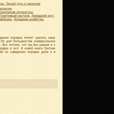
три. Легкий путь к гармонии
ихология
,
прикладная литература
,
позитивный настрой
,
домашний круг
,
лайфхаки
,
домашнее хозяйство
,
здание порядка может сделать нашу
. Но для большинства универсальное
. Все потому, что мы все разные и у
орядок и уют. В новой книге Гретхен
тей по наведению порядка дома и в