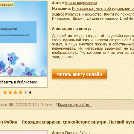
Автор:
Ирина Андрианова
 версия
Название:
Интерьер как мечта об идеальном с
Жанр:
культура и искусство
,
книги по психол
интерьеры
,
дизайн
,
дизайн интерьера
,
lifesty
Аннотация на книгу:
Дорогой интерьер, созданный по дизайн-проек
своей идеальной жизни, нежели актуальное бы
живут, а лишь мечтают пожить в собственных
переночевать. Их интерьеры выражают не их
воображаемую. Ту, которой они хотели бы ст
«когда након…
Читать книгу онлайн
обавить
в библиотеку
4
ленo:
09.12.2023
22:12
Рейтинг:
4
Комментариев
0
шт.
н Рубин - Порядок снаружи, спокойствие внутри. Легкий пут
Автор:
Гретхен Рубин