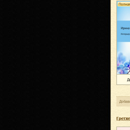
Полная
Д
Добав
Гретхе