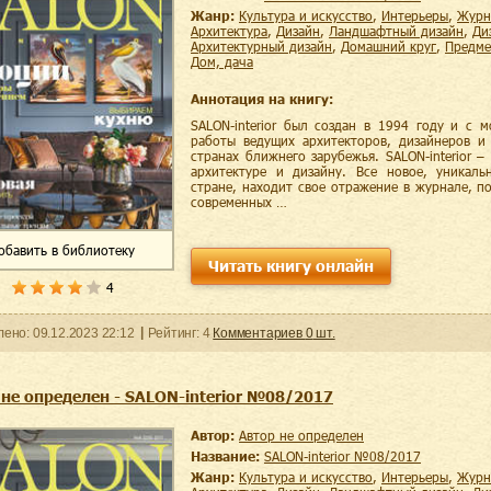
Жанр:
культура и искусство
,
интерьеры
,
жур
архитектура
,
дизайн
,
ландшафтный дизайн
,
д
архитектурный дизайн
,
домашний круг
,
предм
дом, дача
Аннотация на книгу:
SALON-interior был создан в 1994 году и с 
работы ведущих архитекторов, дизайнеров и
странах ближнего зарубежья. SALON-interior 
архитектуре и дизайну. Все новое, уникаль
стране, находит свое отражение в журнале, по
современных …
обавить
в библиотеку
Читать книгу онлайн
4
ленo:
09.12.2023
22:12
Рейтинг:
4
Комментариев
0
шт.
 не определен - SALON-interior №08/2017
Автор:
Автор не определен
Название:
SALON-interior №08/2017
Жанр:
культура и искусство
,
интерьеры
,
жур