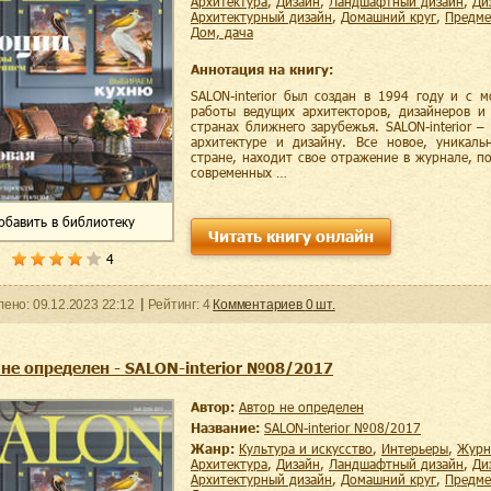
архитектура
,
дизайн
,
ландшафтный дизайн
,
д
архитектурный дизайн
,
домашний круг
,
предм
дом, дача
Аннотация на книгу:
SALON-interior был создан в 1994 году и с 
работы ведущих архитекторов, дизайнеров и
странах ближнего зарубежья. SALON-interior 
архитектуре и дизайну. Все новое, уникаль
стране, находит свое отражение в журнале, по
современных …
обавить
в библиотеку
Читать книгу онлайн
4
ленo:
09.12.2023
22:12
Рейтинг:
4
Комментариев
0
шт.
 не определен - SALON-interior №08/2017
Автор:
Автор не определен
Название:
SALON-interior №08/2017
Жанр:
культура и искусство
,
интерьеры
,
жур
архитектура
,
дизайн
,
ландшафтный дизайн
,
д
архитектурный дизайн
,
домашний круг
,
предм