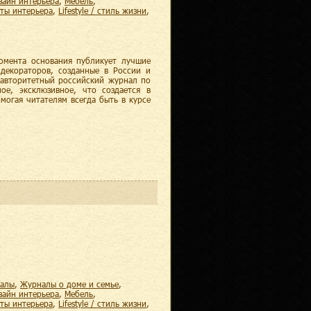
изайн интерьера
,
мебель
,
еты интерьера
,
lifestyle / стиль жизни
,
момента основания публикует лучшие
 декораторов, созданные в России и
– авторитетный российский журнал по
ное, эксклюзивное, что создается в
могая читателям всегда быть в курсе
налы
,
журналы о доме и семье
,
изайн интерьера
,
мебель
,
еты интерьера
,
lifestyle / стиль жизни
,