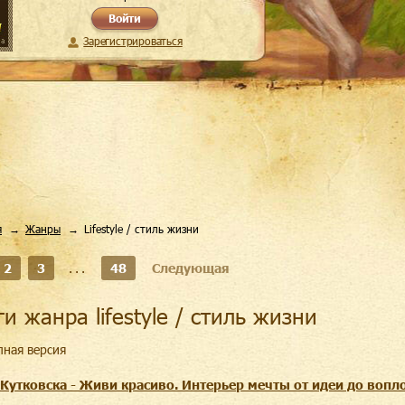
Войти
Зарегистрироваться
я
Жанры
Lifestyle / стиль жизни
2
3
...
48
Следующая
ги жанра lifestyle / стиль жизни
лная версия
 Кутковска - Живи красиво. Интерьер мечты от идеи до воп