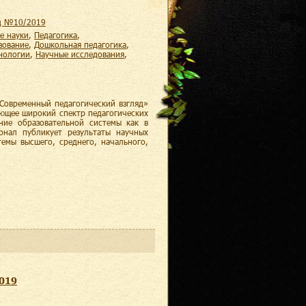
яд №10/2019
е науки
,
педагогика
,
зование
,
дошкольная педагогика
,
хнологии
,
научные исследования
,
Современный педагогический взгляд»
ающее широкий спектр педагогических
ние образовательной системы как в
рнал публикует результаты научных
темы высшего, среднего, начального,
2019