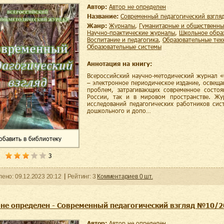
Автор:
Автор не определен
Название:
Современный педагогический взгл
Жанр:
журналы
,
гуманитарные и общественны
научно-практические журналы
,
школьное обра
воспитание и педагогика
,
образовательные те
образовательные системы
Аннотация на книгу:
Всероссийский научно-методический журнал «
– электронное периодическое издание, освещ
проблем, затрагивающих современное состоя
России, так и в мировом пространстве. Жу
исследований педагогических работников сис
дошкольного и допо…
обавить
в библиотеку
3
ленo:
09.12.2023
20:12
Рейтинг:
3
Комментариев
0
шт.
 не определен - Современный педагогический взгляд №10/
Автор:
Автор не определен