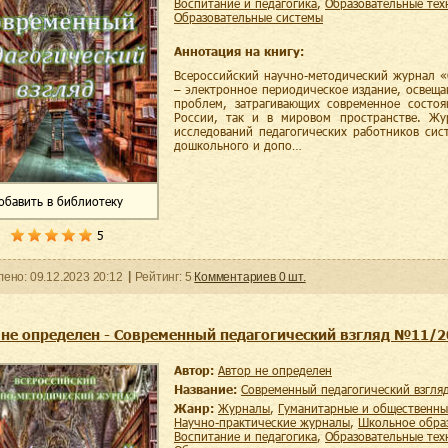
воспитание и педагогика
,
образовательные те
образовательные системы
Аннотация на книгу:
Всероссийский научно-методический журнал «
– электронное периодическое издание, освещ
проблем, затрагивающих современное состоя
России, так и в мировом пространстве. Жу
исследований педагогических работников сис
дошкольного и допо…
обавить
в библиотеку
5
ленo:
09.12.2023
20:12
Рейтинг:
5
Комментариев
0
шт.
 не определен - Современный педагогический взгляд №11/
Автор:
Автор не определен
Название:
Современный педагогический взгл
Жанр:
журналы
,
гуманитарные и общественны
научно-практические журналы
,
школьное обра
воспитание и педагогика
,
образовательные те