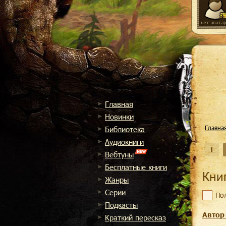
Главная
Новинки
Главна
Библиотека
Аудиокниги
1
Вебтуны
Бесплатные книги
Кн
Жанры
Cерии
По
Подкасты
Автор
Краткий пересказ