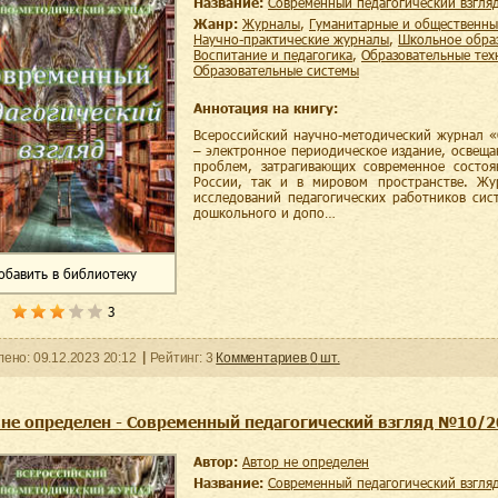
Название:
Современный педагогический взгл
Жанр:
журналы
,
гуманитарные и общественны
научно-практические журналы
,
школьное обра
воспитание и педагогика
,
образовательные те
образовательные системы
Аннотация на книгу:
Всероссийский научно-методический журнал «
– электронное периодическое издание, освещ
проблем, затрагивающих современное состоя
России, так и в мировом пространстве. Жу
исследований педагогических работников сис
дошкольного и допо…
обавить
в библиотеку
3
ленo:
09.12.2023
20:12
Рейтинг:
3
Комментариев
0
шт.
 не определен - Современный педагогический взгляд №10/
Автор:
Автор не определен
Название:
Современный педагогический взгл