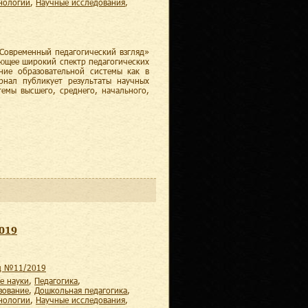
хнологии
,
научные исследования
,
Современный педагогический взгляд»
ающее широкий спектр педагогических
ние образовательной системы как в
рнал публикует результаты научных
темы высшего, среднего, начального,
2019
яд №11/2019
е науки
,
педагогика
,
зование
,
дошкольная педагогика
,
хнологии
,
научные исследования
,