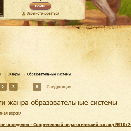
Войти
Зарегистрироваться
я
Жанры
Образовательные системы
2
3
...
8
Следующая
иги жанра образовательные системы
лная версия
 не определен - Современный педагогический взгляд №10/