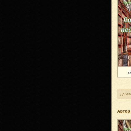
Д
Добав
Автор