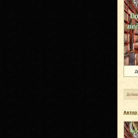
Д
Добав
Автор