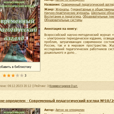
Название:
Современный педагогический взгл
Жанр:
журналы
,
гуманитарные и общественны
научно-практические журналы
,
школьное обра
воспитание и педагогика
,
образовательные те
образовательные системы
Аннотация на книгу:
Всероссийский научно-методический журнал «
– электронное периодическое издание, освещ
проблем, затрагивающих современное состоя
России, так и в мировом пространстве. Жу
исследований педагогических работников сис
дошкольного и допо…
обавить
в библиотеку
3
ленo:
09.12.2023
20:12
Рейтинг:
3
Комментариев
0
шт.
 не определен - Современный педагогический взгляд №10/
Автор:
Автор не определен