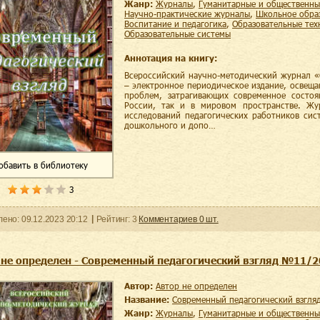
Жанр:
журналы
,
гуманитарные и общественны
научно-практические журналы
,
школьное обра
воспитание и педагогика
,
образовательные те
образовательные системы
Аннотация на книгу:
Всероссийский научно-методический журнал «
– электронное периодическое издание, освещ
проблем, затрагивающих современное состоя
России, так и в мировом пространстве. Жу
исследований педагогических работников сис
дошкольного и допо…
обавить
в библиотеку
3
ленo:
09.12.2023
20:12
Рейтинг:
3
Комментариев
0
шт.
 не определен - Современный педагогический взгляд №11/
Автор:
Автор не определен
Название:
Современный педагогический взгл
Жанр:
журналы
,
гуманитарные и общественны