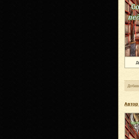
Д
Добав
Автор