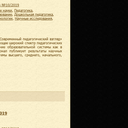
яд №10/2019
е науки
,
педагогика
,
зование
,
дошкольная педагогика
,
хнологии
,
научные исследования
,
Современный педагогический взгляд»
ающее широкий спектр педагогических
ние образовательной системы как в
рнал публикует результаты научных
темы высшего, среднего, начального,
2019