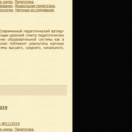
е науки
,
педагогика
,
зование
,
дошкольная педагогика
,
хнологии
,
научные исследования
,
Современный педагогический взгляд»
ающее широкий спектр педагогических
ние образовательной системы как в
рнал публикует результаты научных
темы высшего, среднего, начального,
2019
яд №11/2019
е науки
,
педагогика
,