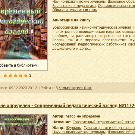
научно-практические журналы
,
школьное обра
воспитание и педагогика
,
образовательные те
образовательные системы
Аннотация на книгу:
Всероссийский научно-методический журнал «
– электронное периодическое издание, освещ
проблем, затрагивающих современное состоя
России, так и в мировом пространстве. Жу
исследований педагогических работников сис
дошкольного и допо…
обавить
в библиотеку
5
ленo:
09.12.2023
20:12
Рейтинг:
5
Комментариев
0
шт.
 не определен - Современный педагогический взгляд №11/
Автор:
Автор не определен
Название:
Современный педагогический взгл
Жанр:
журналы
,
гуманитарные и общественны
научно-практические журналы
,
школьное обра