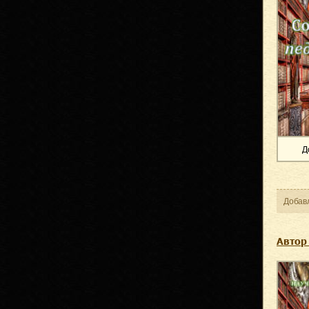
Д
Добав
Автор