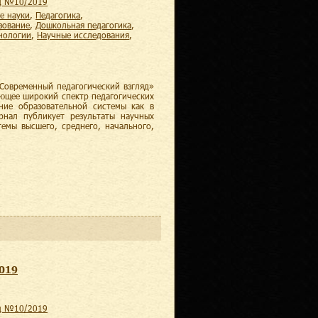
яд №10/2019
е науки
,
педагогика
,
зование
,
дошкольная педагогика
,
хнологии
,
научные исследования
,
Современный педагогический взгляд»
ающее широкий спектр педагогических
ние образовательной системы как в
рнал публикует результаты научных
темы высшего, среднего, начального,
2019
яд №10/2019