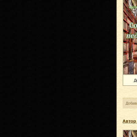
Д
Добав
Автор