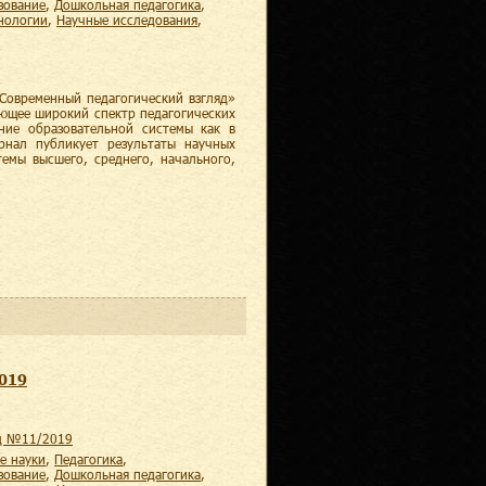
зование
,
дошкольная педагогика
,
хнологии
,
научные исследования
,
Современный педагогический взгляд»
ающее широкий спектр педагогических
ние образовательной системы как в
рнал публикует результаты научных
темы высшего, среднего, начального,
2019
яд №11/2019
е науки
,
педагогика
,
зование
,
дошкольная педагогика
,