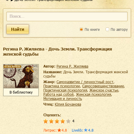
Найти
По книге
По автору
Регина Р. Жиляева - Дочь Земли. Трансформация
женской судьбы
Автор:
Регина Р. Жиляева
Название:
Дочь Земли. Трансформация женской
судьбы
Жанр:
саморазвитие / личностный рост
,
практика психологии
,
самосовершенствование
,
практическая психология
,
женское счастье
,
В библиотеку
работа над собой
,
женская психология
,
мотивация и личность
Чтец:
Юлия Бочанова
Оценить:
4
Литрес
:
4.8
Livelib
:
4.8