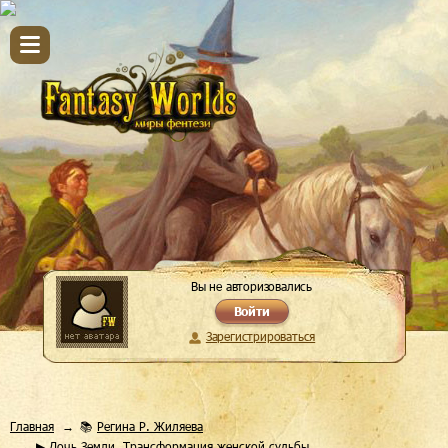
Вы не авторизовались
Войти
Зарегистрироваться
Главная
📚
Регина Р. Жиляева
▶ Дочь Земли. Трансформация женской судьбы