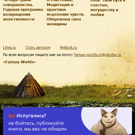
себя. Твой путь к
совершенства.
Медитации и
счастью,
Годовая программа
практики
могуществу и
возвращения
исцеления чувств.
любви
женственности
Обережная сила
женщины
Litres.ru
Стать автором
MyBook.ru
По всем вопросам пишите нам на почту:
fantasy-worlds.ru@yandex.ru
«Fantasy Worlds»