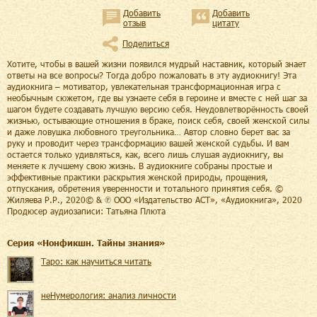
Добавить
Добавить
отзыв
цитату
Поделиться
Хотите, чтобы в вашей жизни появился мудрый наставник, который знает
ответы на все вопросы? Тогда добро пожаловать в эту аудиокнигу! Эта
аудиокнига – мотиватор, увлекательная трансформационная игра с
необычным сюжетом, где вы узнаете себя в героине и вместе с ней шаг за
шагом будете создавать лучшую версию себя. Неудовлетворённость своей
жизнью, остывающие отношения в браке, поиск себя, своей женской силы
и даже ловушка любовного треугольника… Автор словно берет вас за
руку и проводит через трансформацию вашей женской судьбы. И вам
остается только удивляться, как, всего лишь слушая аудиокнигу, вы
меняете к лучшему свою жизнь. В аудиокниге собраны простые и
эффективные практики раскрытия женской природы, прощения,
отпускания, обретения уверенности и тотального принятия себя. ©
Жиляева Р.Р., 2020© & ℗ ООО «Издательство АСТ», «Аудиокнига», 2020
Продюсер аудиозаписи: Татьяна Плюта
Cерия «
Нонфикшн. Тайны знания
»
Таро: как научиться читать
неНумерология: анализ личности