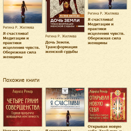
Регина Р. Жиляева
Я счастлива!
Медитации и
Регина Р. Жиляева
практики
Я счастлива!
исцеления чувств.
Регина Р. Жиляева
Медитации и
Обережная сила
Дочь Земли.
практики
женщины
Трансформация
исцеления чувств.
женской судьбы
Обережная сила
женщины
Похожие книги
Открывая новую
Четыре грани
Я счастлива!