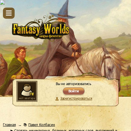
Вы не авторизовались
Войти
Зарегистрироваться
Главная
📚
Павел Колбасин
▶ Словарь нецензурных, бранных, матерных слов, выражений и