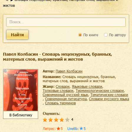
жестов
Найти
По книге
По автору
Павел Колбасин - Словарь нецензурных, бранных,
матерных слов, выражений и жестов
Автор:
Павел Колбасин
Название:
Словарь нецензурных, бранных,
матерных слов, выражений и жестов
Жанр:
словари
,
языковые словари
,
толковые словари
,
терминологические словари
,
современный русский язык
,
тематические словари
,
современная литература
,
словари русского языка
,
словарь терминов
Оценить:
В библиотеку
4
Литрес
:
5
Livelib
:
5