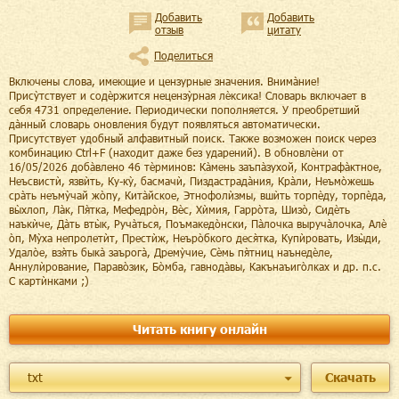
Добавить
Добавить
отзыв
цитату
Поделиться
Включены слова, имеющие и цензурные значения. Внима̀ние!
Прису̀тствует и содѐржится нецензу̀рная лѐксика! Словарь включает в
себя 4731 определение. Периодически пополняется. У преобретший
да̀нный словарь оновления будут появляться автоматически.
Присутствует удобный алфавитный поиск. Также возможен поиск через
комбинацию Ctrl+F (находит даже без ударений). В обновлѐни от
16/05/2026 доба̀влено 46 тѐрминов: Ка̀мень заъпа̀зухой, Контрафа̀ктное,
Неъсвистѝ, язвѝть, Ку-ку̀, басмачѝ, Пиздастрада̀ния, Кра̀ли, Неъмо̀жешь
сра̀ть неъму̀чай жо̀пу, Кита̀йское, Этнофолѝзмы, вшѝть торпѐду, торпѐда,
вы̀хлоп, Ла̀к, Пя̀тка, Мефедро̀н, Вѐс, Хѝмия, Гарро̀та, Шизо̀, Сидѐть
наъкѝче, Да̀ть вты̀к, Руча̀ться, Поъмакедо̀нски, Па̀лочка выруча̀лочка, Алѐ
о̀п, Му̀ха непролетѝт, Престѝж, Неъро̀бкого деся̀тка, Купѝровать, Изы̀ди,
Удало̀е, взя̀ть быка̀ заърога̀, Дрему̀чие, Сѐмь пя̀тниц наънедѐле,
Аннулѝрование, Параво̀зик, Бо̀мба, гавнода̀вы, Какънаъиго̀лках и др. п.с.
С картѝнками ;)
Читать книгу онлайн
txt
Скачать