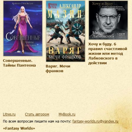
Хочу и буду. 6
правил счастливой
жизни или метод
Лабковского в
Совершенные.
действии
Тайны Пантеона
Варяг. Мечи
франков
Litres.ru
Стать автором
MyBook.ru
По всем вопросам пишите нам на почту:
fantasy-worlds.ru@yandex.ru
«Fantasy Worlds»