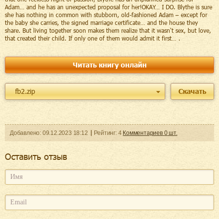
Adam… and he has an unexpected proposal for her!OKAY… I DO. Blythe is sure
she has nothing in common with stubborn, old-fashioned Adam – except for
the baby she carries, the signed marriage certificate… and the house they
share. But living together soon makes them realize that it wasn't sex, but love,
that created their child. If only one of them would admit it first… .
Читать книгу онлайн
fb2.zip
Скачать
Добавленo:
09.12.2023
18:12
Рейтинг:
4
Комментариев
0
шт.
Оcтавить отзыв