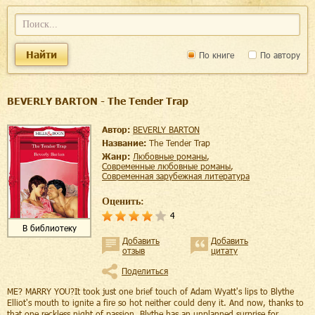
Найти
По книге
По автору
BEVERLY BARTON - The Tender Trap
Автор:
BEVERLY BARTON
Название:
The Tender Trap
Жанр:
любовные романы
,
современные любовные романы
,
современная зарубежная литература
Оценить:
4
В библиотеку
Добавить
Добавить
отзыв
цитату
Поделиться
ME? MARRY YOU?It took just one brief touch of Adam Wyatt's lips to Blythe
Elliot's mouth to ignite a fire so hot neither could deny it. And now, thanks to
that one reckless night of passion, Blythe has an unplanned surprise for