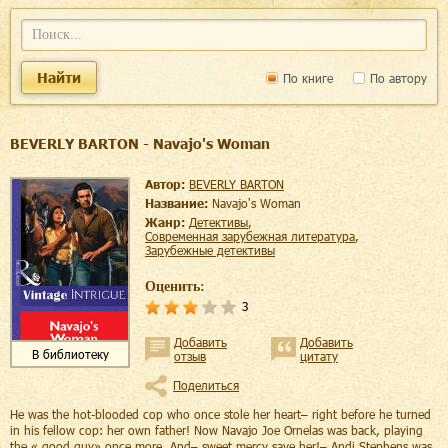
Найти
По книге
По автору
BEVERLY BARTON - Navajo's Woman
Автор:
BEVERLY BARTON
Название:
Navajo's Woman
Жанр:
детективы
,
современная зарубежная литература
,
зарубежные детективы
Оценить:
3
Добавить
Добавить
В библиотеку
отзыв
цитату
Поделиться
He was the hot-blooded cop who once stole her heart– right before he turned
in his fellow cop: her own father! Now Navajo Joe Ornelas was back, playing
the « good guy» once more. And– sweet mercy save her!– Andi Stephens was