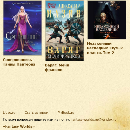
Незаконный
наследник. Путь к
власти. Том 2
Совершенные.
Тайны Пантеона
Варяг. Мечи
франков
Litres.ru
Стать автором
MyBook.ru
По всем вопросам пишите нам на почту:
fantasy-worlds.ru@yandex.ru
«Fantasy Worlds»