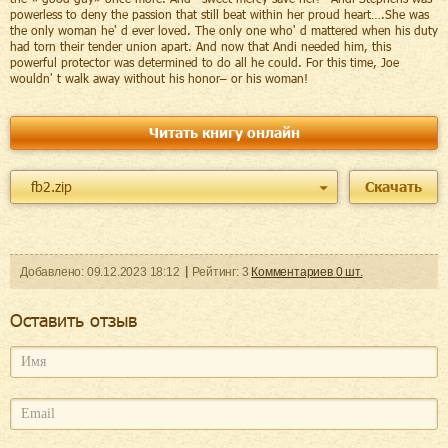
powerless to deny the passion that still beat within her proud heart….She was
the only woman he' d ever loved. The only one who' d mattered when his duty
had torn their tender union apart. And now that Andi needed him, this
powerful protector was determined to do all he could. For this time, Joe
wouldn' t walk away without his honor– or his woman!
Читать книгу онлайн
fb2.zip
Скачать
Добавленo:
09.12.2023
18:12
Рейтинг:
3
Комментариев
0
шт.
Оcтавить отзыв