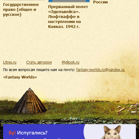
России
Государственное
Прерванный полет
право (общее и
«Эдельвейса».
русское)
Люфтваффе в
наступлении на
Кавказ. 1942 г.
Litres.ru
Стать автором
MyBook.ru
По всем вопросам пишите нам на почту:
fantasy-worlds.ru@yandex.ru
«Fantasy Worlds»