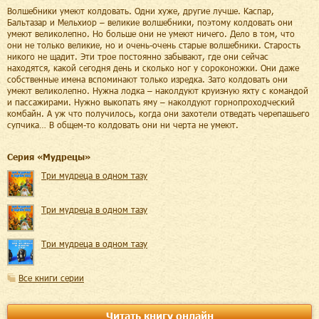
Волшебники умеют колдовать. Одни хуже, другие лучше. Каспар,
Бальтазар и Мельхиор – великие волшебники, поэтому колдовать они
умеют великолепно. Но больше они не умеют ничего. Дело в том, что
они не только великие, но и очень-очень старые волшебники. Старость
никого не щадит. Эти трое постоянно забывают, где они сейчас
находятся, какой сегодня день и сколько ног у сороконожки. Они даже
собственные имена вспоминают только изредка. Зато колдовать они
умеют великолепно. Нужна лодка – наколдуют круизную яхту с командой
и пассажирами. Нужно выкопать яму – наколдуют горнопроходческий
комбайн. А уж что получилось, когда они захотели отведать черепашьего
супчика… В общем-то колдовать они ни черта не умеют.
Cерия «
Мудрецы
»
Три мудреца в одном тазу
Три мудреца в одном тазу
Три мудреца в одном тазу
Все книги серии
Читать книгу онлайн