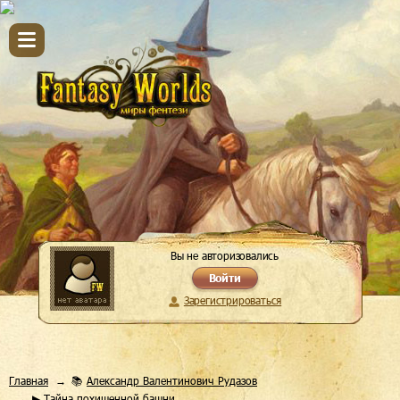
Вы не авторизовались
Войти
Зарегистрироваться
Главная
📚
Александр Валентинович Рудазов
▶ Тайна похищенной башни