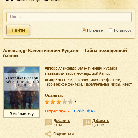
Найти
По книге
По автору
Александр Валентинович Рудазов - Тайна похищенной
башни
Автор:
Александр Валентинович Рудазов
Название:
Тайна похищенной башни
Жанр:
фэнтези
,
юмористическое фэнтези
,
героическое фэнтези
,
параллельные миры
,
квест
Оценить:
3
Литрес
:
4.6
Livelib
:
4.6
В библиотеку
Добавить
Добавить
отзыв
цитату
Поделиться