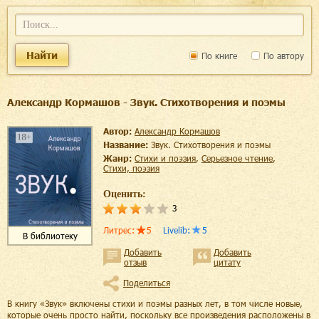
Найти
По книге
По автору
Александр Кормашов - Звук. Стихотворения и поэмы
Автор:
Александр Кормашов
Название:
Звук. Стихотворения и поэмы
Жанр:
стихи и поэзия
,
серьезное чтение
,
cтихи, поэзия
Оценить:
3
Литрес
:
5
Livelib
:
5
В библиотеку
Добавить
Добавить
отзыв
цитату
Поделиться
В книгу «Звук» включены стихи и поэмы разных лет, в том числе новые,
которые очень просто найти, поскольку все произведения расположены в