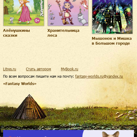
Алёнушкины
Хранительница
сказки
леса
Мышонок и Мишка
в Большом городе
Litres.ru
Стать автором
MyBook.ru
По всем вопросам пишите нам на почту:
fantasy-worlds.ru@yandex.ru
«Fantasy Worlds»