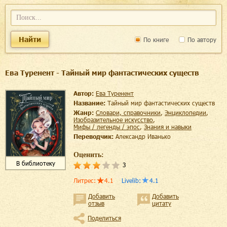
Найти
По книге
По автору
Ева Туренент - Тайный мир фантастических существ
Автор:
Ева Туренент
Название:
Тайный мир фантастических существ
Жанр:
словари, справочники
,
энциклопедии
,
изобразительное искусство
,
мифы / легенды / эпос
,
знания и навыки
Переводчик:
Александр Иванько
Оценить:
В библиотеку
3
Литрес
:
4.1
Livelib
:
4.1
Добавить
Добавить
отзыв
цитату
Поделиться