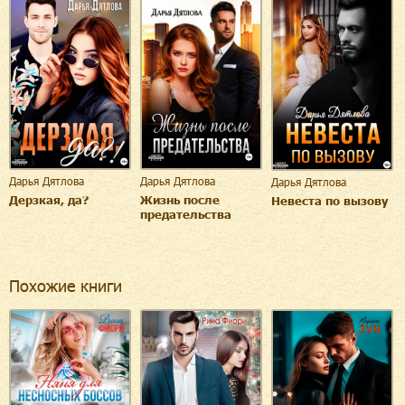
Дарья Дятлова
Дарья Дятлова
Дарья Дятлова
Дерзкая, да?
Жизнь после
Невеста по вызову
предательства
Похожие книги