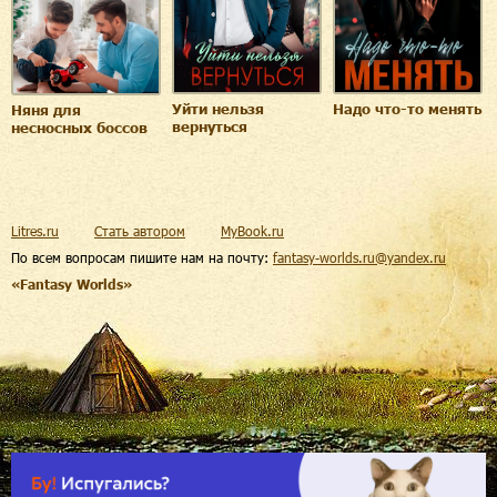
Уйти нельзя
Надо что-то менять
Няня для
вернуться
несносных боссов
Litres.ru
Стать автором
MyBook.ru
По всем вопросам пишите нам на почту:
fantasy-worlds.ru@yandex.ru
«Fantasy Worlds»