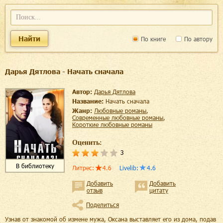
Найти
По книге
По автору
Дарья Дятлова - Начать сначала
Автор:
Дарья Дятлова
Название:
Начать сначала
Жанр:
любовные романы
,
современные любовные романы
,
короткие любовные романы
Оценить:
3
В библиотеку
Литрес
:
4.6
Livelib
:
4.6
Добавить
Добавить
отзыв
цитату
Поделиться
Узнав от знакомой об измене мужа, Оксана выставляет его из дома, подав