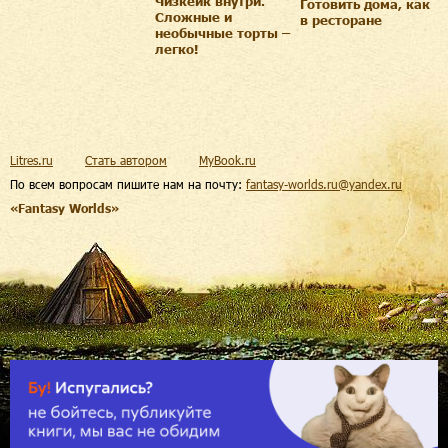
Чизкейк внутри.
Готовить дома, как
Сложные и
в ресторане
необычные торты –
легко!
Litres.ru
Стать автором
MyBook.ru
По всем вопросам пишите нам на почту:
fantasy-worlds.ru@yandex.ru
«Fantasy Worlds»