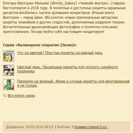
блогера Виктории Мельник (@vicky_bakery) «Чизкейк внутри», ставшую
бестселлером в 2018 году. В понятные и доступные рецепты идеальных
десертов влюбились тысячи домашних кондитеров. Вторая книга
Виктории – перед вами. Абсолютно новые оригинальные авторские
рецепты чизкейков и других сладостей, дополненные разделом теории.
Восхитительные вдохновляющие фотографии и понятное описание
приготовления. Почувствуйте себя настоящим кондитером!
Cерия «
Кулинарное открытие (Эксмо)
»
Что на завтрак? Простые рецепты на каждый день
Светлый день. Пасхальные рецепты для уютного семейного
праздника
Переходи на зеленый. Яркие и сочные рецепты для вегетарианцев
и не только
Все книги серии
Добавленo:
05.03.2024
08:03
Рейтинг:
5
Комментариев
0
шт.