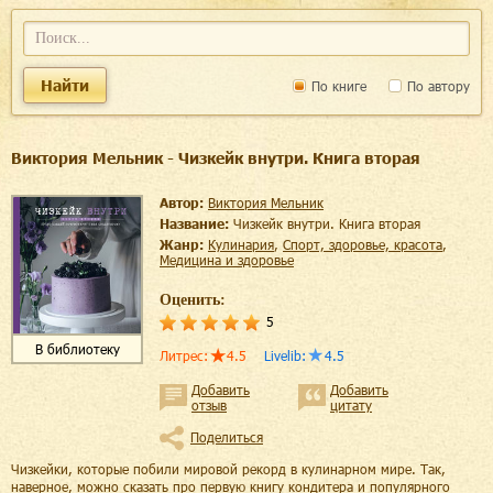
Найти
По книге
По автору
Виктория Мельник - Чизкейк внутри. Книга вторая
Автор:
Виктория Мельник
Название:
Чизкейк внутри. Книга вторая
Жанр:
кулинария
,
спорт, здоровье, красота
,
медицина и здоровье
Оценить:
5
В библиотеку
Литрес
:
4.5
Livelib
:
4.5
Добавить
Добавить
отзыв
цитату
Поделиться
Чизкейки, которые побили мировой рекорд в кулинарном мире. Так,
наверное, можно сказать про первую книгу кондитера и популярного