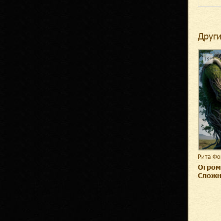
Други
Рита Фо
Огром
Сложн