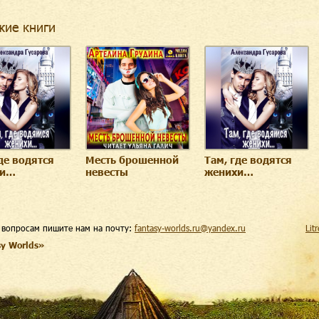
жие книги
де водятся
Месть брошенной
Там, где водятся
хи…
невесты
женихи…
 вопросам пишите нам на почту:
fantasy-worlds.ru@yandex.ru
Lit
sy Worlds»