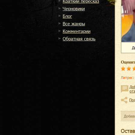
Краткий пересказ
Черновики
Блог
Все жанры
Комментарии
Обратная связь
Д
Оценит
Литрес
:
До
от
По
Добав
Оcтав