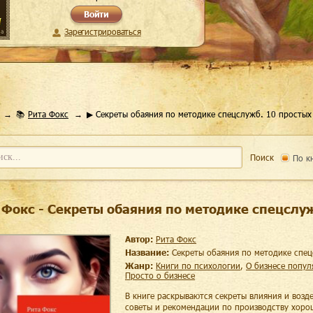
Войти
Зарегистрироваться
📚
Рита Фокс
▶ Секреты обаяния по методике спецслужб. 10 простых
Поиск
По к
 Фокс - Секреты обаяния по методике спецслу
Автор:
Рита Фокс
Название:
Секреты обаяния по методике спе
Жанр:
книги по психологии
,
о бизнесе попу
просто о бизнесе
В книге раскрываются секреты влияния и возд
советы и рекомендации по производству хоро