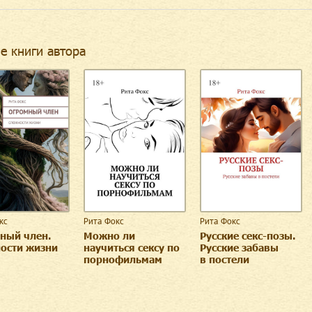
е книги автора
кс
Рита Фокс
Рита Фокс
ный член.
Можно ли
Русские секс-позы.
ости жизни
научиться сексу по
Русские забавы
порнофильмам
в постели