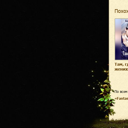
Похо
Там, г
жени
По всем
«Fanta