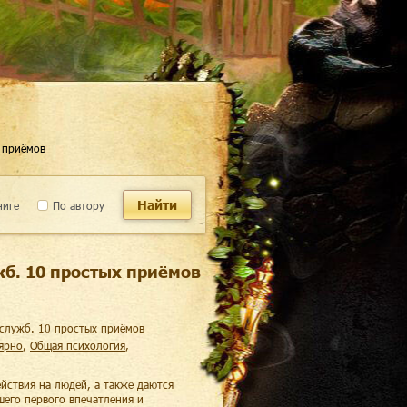
 приёмов
Найти
ниге
По автору
жб. 10 простых приёмов
цслужб. 10 простых приёмов
лярно
,
общая психология
,
ействия на людей, а также даются
шего первого впечатления и