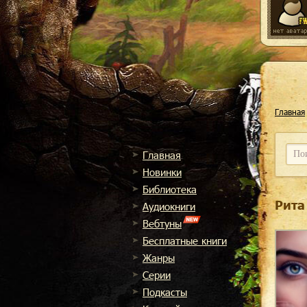
Главная
Главная
Новинки
Библиотека
Рита
Аудиокниги
Вебтуны
Бесплатные книги
Жанры
Cерии
Подкасты