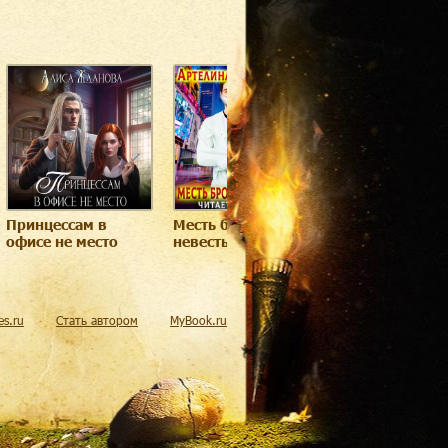
Принцессам в
Месть брошенной
Принцессам в
офисе не место
невесты
офисе не мест
res.ru
Стать автором
MyBook.ru