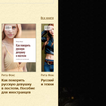
Все книги
Рита Фокс
Рита Фокс
Рита Фокс
Как покорить
Русский секс. Стиль
Секс по-японс
русскую девушку
и техника
Практика «Он
в постели. Пособие
кагэ», «Йокоз
для иностранцев
«Шунга»