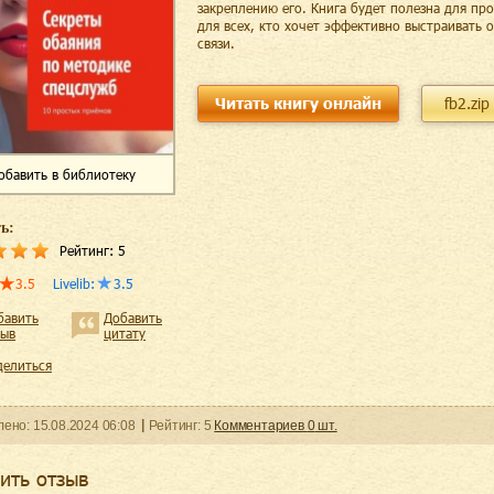
закреплению его. Книга будет полезна для пр
для всех, кто хочет эффективно выстраивать 
связи.
Читать книгу онлайн
fb2.zip
обавить
в библиотеку
ь:
Рейтинг:
5
3.5
Livelib
:
3.5
бавить
Добавить
зыв
цитату
делиться
ленo:
15.08.2024
06:08
Рейтинг:
5
Комментариев
0
шт.
ить отзыв