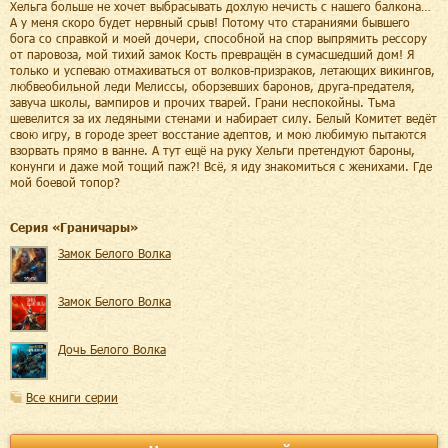
Хельга больше не хочет выбрасывать дохлую нечисть с нашего балкона…
А у меня скоро будет нервный срыв! Потому что стараниями бывшего
бога со справкой и моей дочери, способной на спор выпрямить рессору
от паровоза, мой тихий замок Кость превращён в сумасшедший дом! Я
только и успеваю отмахиваться от волков-призраков, летающих викингов,
любвеобильной леди Мелиссы, оборзевших баронов, друга-предателя,
завуча школы, вампиров и прочих тварей. Грани неспокойны. Тьма
шевелится за их ледяными стенами и набирает силу. Белый Комитет ведёт
свою игру, в городе зреет восстание адептов, и мою любимую пытаются
взорвать прямо в ванне. А тут ещё на руку Хельги претендуют бароны,
конунги и даже мой тощий паж?! Всё, я иду знакомиться с женихами. Где
мой боевой топор?
Cерия «
Граничары
»
Замок Белого Волка
Замок Белого Волка
Дочь Белого Волка
Все книги серии