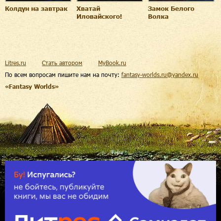
Колдун на завтрак
Хватай
Замок Белого
Иловайского!
Волка
Litres.ru
Стать автором
MyBook.ru
По всем вопросам пишите нам на почту:
fantasy-worlds.ru@yandex.ru
«Fantasy Worlds»