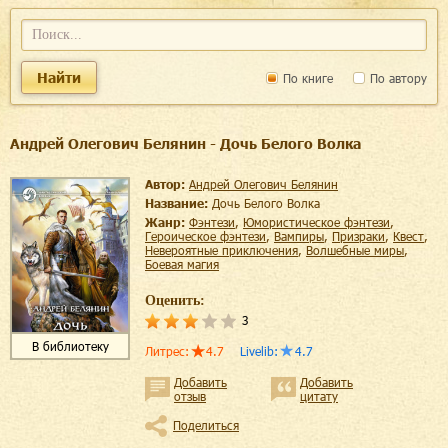
Найти
По книге
По автору
Андрей Олегович Белянин - Дочь Белого Волка
Автор:
Андрей Олегович Белянин
Название:
Дочь Белого Волка
Жанр:
фэнтези
,
юмористическое фэнтези
,
героическое фэнтези
,
вампиры
,
призраки
,
квест
,
невероятные приключения
,
волшебные миры
,
боевая магия
Оценить:
3
В библиотеку
Литрес
:
4.7
Livelib
:
4.7
Добавить
Добавить
отзыв
цитату
Поделиться