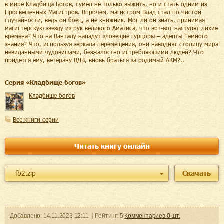
в мире Кладбища Богов, сумел не только выжить, но и стать одним из
Просвещенных Магистров. Впрочем, магистром Влад стал по чистой
случайности, ведь он боец, а не книжник. Мог ли он знать, принимая
магистерскую звезду из рук великого Аматиса, что вот-вот наступят лихие
времена? Что на Ванталу нападут зловещие гурцоры – адепты Темного
знания? Что, используя зеркала перемещения, они наводнят столицу мира
невиданными чудовищами, безжалостно истребляющими людей? Что
придется ему, ветерану ВДВ, вновь браться за родимый АКМ?..
Cерия «
Кладбище богов
»
Кладбище богов
Все книги серии
Читать книгу онлайн
fb2.zip
Скачать
Добавленo:
14.11.2023
12:11
Рейтинг:
5
Комментариев
0
шт.