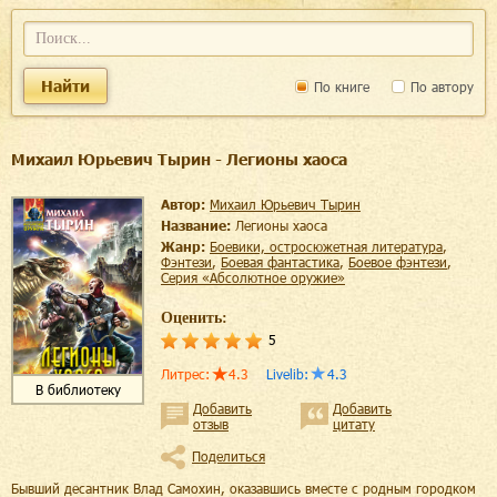
Найти
По книге
По автору
Михаил Юрьевич Тырин - Легионы хаоса
Автор:
Михаил Юрьевич Тырин
Название:
Легионы хаоса
Жанр:
боевики, остросюжетная литература
,
фэнтези
,
боевая фантастика
,
боевое фэнтези
,
серия «Абсолютное оружие»
Оценить:
5
Литрес
:
4.3
Livelib
:
4.3
В библиотеку
Добавить
Добавить
отзыв
цитату
Поделиться
Бывший десантник Влад Самохин, оказавшись вместе с родным городком