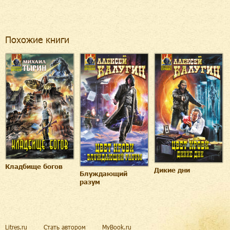
Похожие книги
Кладбище богов
Дикие дни
Блуждающий
разум
Litres.ru
Стать автором
MyBook.ru