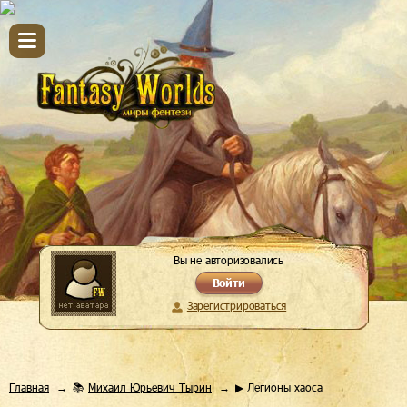
Вы не авторизовались
Войти
Зарегистрироваться
Главная
📚
Михаил Юрьевич Тырин
▶ Легионы хаоса