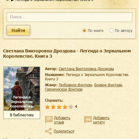
Найти
По книге
По автору
Светлана Викторовна Дроздова - Легенда о Зеркальном
Королевстве. Книга 3
Автор:
Светлана Викторовна Дроздова
Название:
Легенда о Зеркальном Королевстве.
Книга 3
Жанр:
любовное фэнтези
,
боевое фэнтези
,
героическое фэнтези
Оценить:
4
В библиотеку
Добавить
Добавить
отзыв
цитату
Поделиться