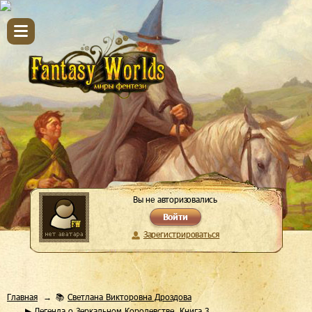
Вы не авторизовались
Войти
Зарегистрироваться
Главная
📚
Светлана Викторовна Дроздова
▶ Легенда о Зеркальном Королевстве. Книга 3