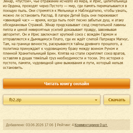
Эйнар, «пустой», чьё отражение исчезло из мира, и Ирис, целительница
из Ордена, проходят через Пустоту — мир, где память перемалывается в
поющую пыль. Они стремятся к Мельнице и Наблюдателю, чтобы узнать,
можно ли остановить Распад. В лагере Детей Бурь они переживают
«звенящий час» — время, когда пыль поёт песню забытых душ, и атаку
обсидиановых Стражей. Эйнар предсказывает сход смертельной лавины
пепла и ценой невероятных усилий доказывает правду, завоевывая
авторитет. Он и Ирис заключают хрупкий союз с вождём Гармом и
отправляются к Дымящемуся Плато, где их ждёт слепой Патриарх Магнус.
Там, на границе вечности, раскрываются тайны древнего прошлого, а
политика принуждает к чудовищному браку между воином Руном и
пленной Хранительницей Брин. Клятва на стали скрепляет союз врагов,
оставляя в душах тяжёлый груз необходимости и тоски. Это история о
пустоте, памяти, чудовищной цене выживания и пути, который нельзя
остановить.
Читать книгу онлайн
fb2.zip
Скачать
Добавленo:
03.06.2026
17:06
Рейтинг:
4
Комментариев
0
шт.