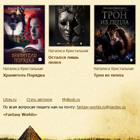
Наталиса Кристальная
Остался лишь
пепел
Наталиса Кристальная
Наталиса Кристальная
Хранитель Порядка
Трон из пепла
Litres.ru
Стать автором
MyBook.ru
По всем вопросам пишите нам на почту:
fantasy-worlds.ru@yandex.ru
«Fantasy Worlds»