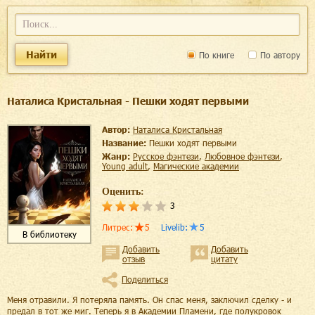
Найти
По книге
По автору
Наталиса Кристальная - Пешки ходят первыми
Автор:
Наталиса Кристальная
Название:
Пешки ходят первыми
Жанр:
русское фэнтези
,
любовное фэнтези
,
young adult
,
магические академии
Оценить:
3
Литрес
:
5
Livelib
:
5
В библиотеку
Добавить
Добавить
отзыв
цитату
Поделиться
Меня отравили. Я потеряла память. Он спас меня, заключил сделку - и
предал в тот же миг. Теперь я в Академии Пламени, где полукровок