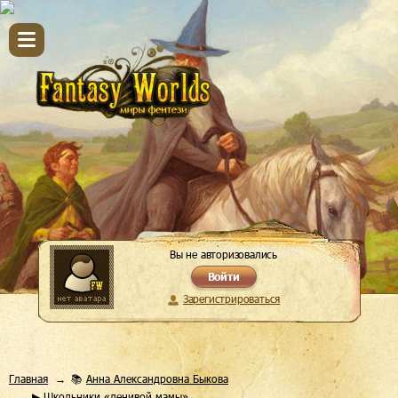
Вы не авторизовались
Войти
Зарегистрироваться
Главная
📚
Анна Александровна Быкова
▶ Школьники «ленивой мамы»