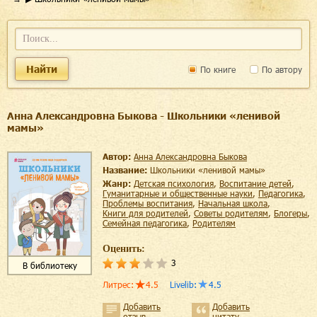
Найти
По книге
По автору
Анна Александровна Быкова - Школьники «ленивой
мамы»
Автор:
Анна Александровна Быкова
Название:
Школьники «ленивой мамы»
Жанр:
детская психология
,
воспитание детей
,
гуманитарные и общественные науки
,
педагогика
,
проблемы воспитания
,
начальная школа
,
книги для родителей
,
советы родителям
,
блогеры
,
семейная педагогика
,
родителям
Оценить:
3
В библиотеку
Литрес
:
4.5
Livelib
:
4.5
Добавить
Добавить
отзыв
цитату