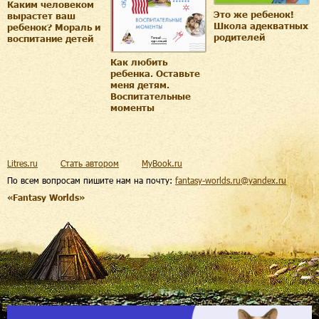
Каким человеком
Это же ребенок!
вырастет ваш
Школа адекватных
ребенок? Мораль и
родителей
воспитание детей
Как любить
ребенка. Оставьте
меня детям.
Воспитательные
моменты
Litres.ru
Стать автором
MyBook.ru
По всем вопросам пишите нам на почту:
fantasy-worlds.ru@yandex.ru
«Fantasy Worlds»