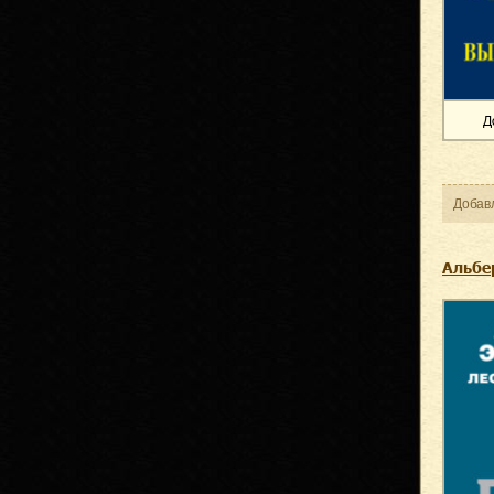
Д
Добав
Альбе