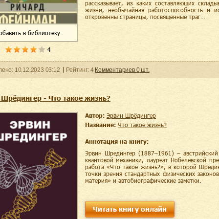
рассказывает, из каких составляющих склад
жизни, необычайная работоспособность и ис
откровенны страницы, посвященные траг…
обавить
в библиотеку
4
ленo:
10.12.2023
03:12
Рейтинг:
4
Комментариев
0
шт.
 Шрёдингер - Что такое жизнь?
Автор:
Эрвин Шрёдингер
Название:
Что такое жизнь?
Аннотация на книгу:
Эрвин Шредингер (1887–1961) – австрийский 
квантовой механики, лауреат Нобелевской пр
работа «Что такое жизнь?», в которой Шреди
точки зрения стандартных физических законов
материя» и автобиографические заметки.
Читать книгу онлайн