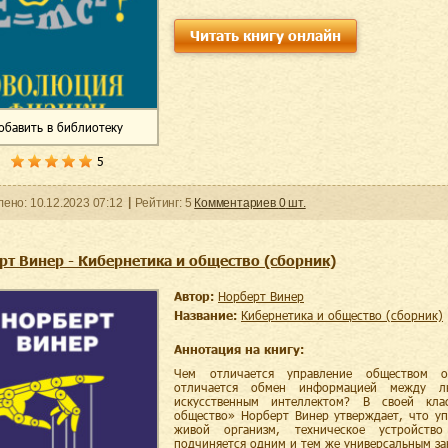
Читать книгу онлайн
обавить
в библиотеку
5
ленo:
10.12.2023
07:12
Рейтинг:
5
Комментариев
0
шт.
рт Винер - Кибернетика и общество (сборник)
Автор:
Норберт Винер
Название:
Кибернетика и общество (сборник)
Аннотация на книгу:
Чем отличается управление обществом 
отличается обмен информацией между 
искусственным интеллектом? В своей кла
общество» Норберт Винер утверждает, что у
живой организм, техническое устройст
подчиняется одним и тем же универсальным за