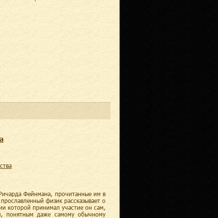
а
ества
 Ричарда Фейнмана, прочитанные им в
 прославленный физик рассказывает о
ии которой принимал участие он сам,
м, понятным даже самому обычному