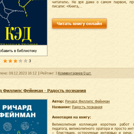
читателю. Не зря даже о самом первом, пр
писали: «Книга,…
Читать книгу онлайн
обавить
в библиотеку
3
ленo:
09.12.2023
16:12
Рейтинг:
3
Комментариев
0
шт.
д Филлипс Фейнман - Радость познания
Автор:
Ричард Филлипс Фейнман
Название:
Радость познания
Аннотация на книгу:
Великолепная коллекция коротких работ г
педагога, великолепного оратора и просто ин
– блестящие, остроумные интервью и речи,