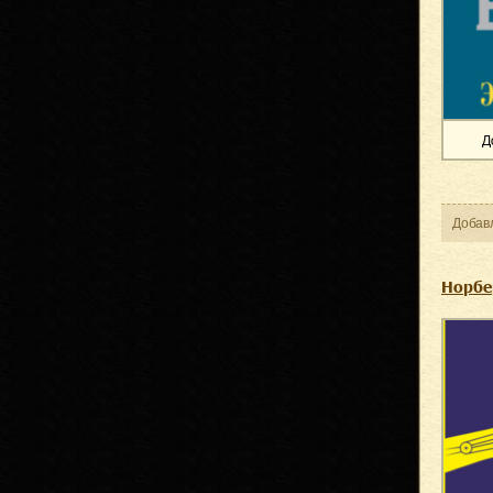
Д
Добав
Норбе