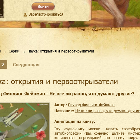
Войти
Зарегистрироваться
я
Серии
Наука: открытия и первооткрыватели
2
Следующая
ука: открытия и первооткрыватели
д Филлипс Фейнман - Не все ли равно, что думают другие?
Автор:
Ричард Филлипс Фейнман
Название:
Не все ли равно, что думают други
Аннотация на книгу:
Эту аудиокнигу можно назвать своеобра
автобиографии «Вы, конечно, шутите, мисте
количество переизданий по всему миру.