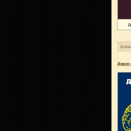
Д
Добав
Джон 