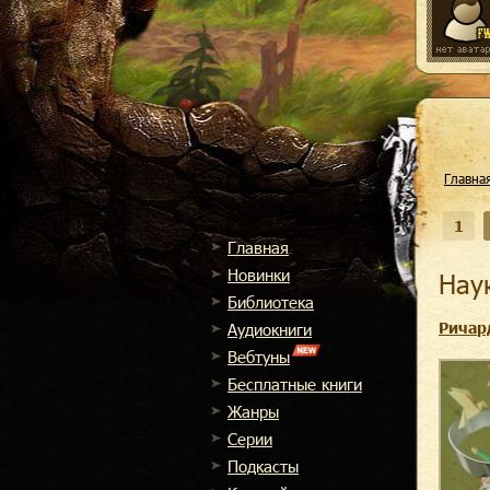
Главна
1
Главная
Новинки
На
Библиотека
Ричар
Аудиокниги
Вебтуны
Бесплатные книги
Жанры
Cерии
Подкасты