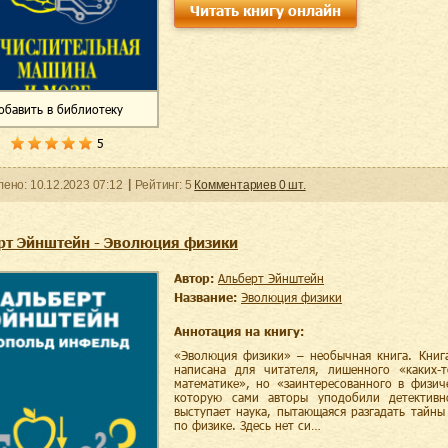
Читать книгу онлайн
обавить
в библиотеку
5
ленo:
10.12.2023
07:12
Рейтинг:
5
Комментариев
0
шт.
рт Эйнштейн - Эволюция физики
Автор:
Альберт Эйнштейн
Название:
Эволюция физики
Аннотация на книгу:
«Эволюция физики» – необычная книга. Книга
написана для читателя, лишенного «каких-
математике», но «заинтересованного в физич
которую сами авторы уподобили детективн
выступает наука, пытающаяся разгадать тайн
по физике. Здесь нет си…