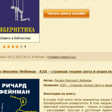
Читать книгу онлайн
обавить
в библиотеку
4
ленo:
09.12.2023
20:12
Рейтинг:
4
Комментариев
0
шт.
д Филлипс Фейнман - КЭД – странная теория света и веществ
Автор:
Ричард Филлипс Фейнман
Название:
КЭД – странная теория света и вещ
Аннотация на книгу:
В основу этой книги легли знаменитые лекции
Калифорнийском университете. В этих лекциях
квантовой электродинамике – теории, в создан
– рассказывает простым и доступным языко