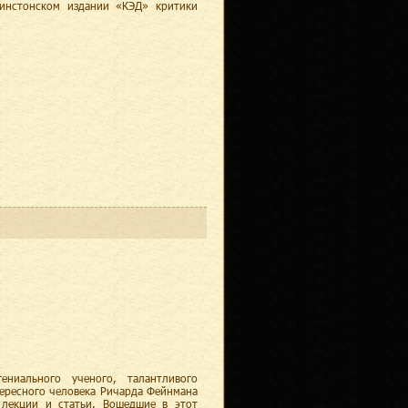
инстонском издании «КЭД» критики
ениального ученого, талантливого
тересного человека Ричарда Фейнмана
 лекции и статьи. Вошедшие в этот