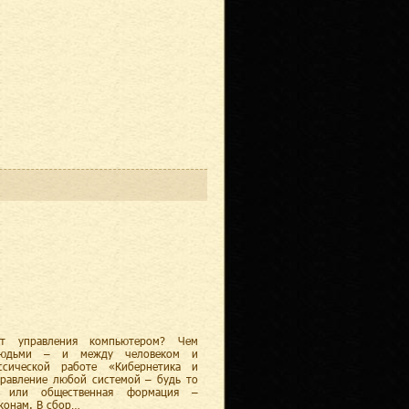
от управления компьютером? Чем
людьми – и между человеком и
ссической работе «Кибернетика и
правление любой системой – будь то
во или общественная формация –
конам. В сбор…