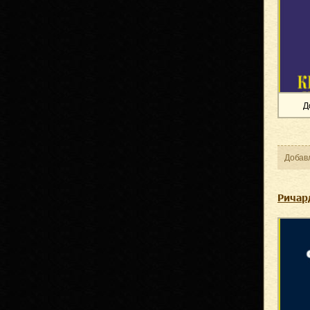
Д
Добав
Ричар