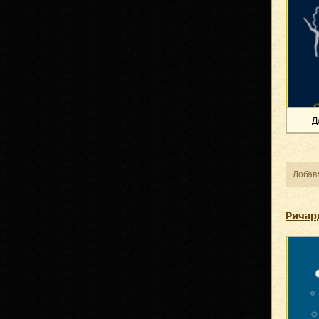
Д
Добав
Ричар