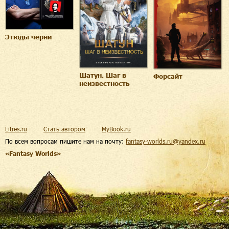
Этюды черни
Шатун. Шаг в
Форсайт
неизвестность
Litres.ru
Стать автором
MyBook.ru
По всем вопросам пишите нам на почту:
fantasy-worlds.ru@yandex.ru
«Fantasy Worlds»