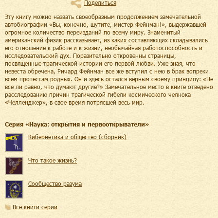
Поделиться
Эту книгу можно назвать своеобразным продолжением замечательной
автобиографии «Вы, конечно, шутите, мистер Фейнман!», выдержавшей
огромное количество переизданий по всему миру. Знаменитый
американский физик рассказывает, из каких составляющих складывались
его отношение к работе и к жизни, необычайная работоспособность и
исследовательский дух. Поразительно откровенны страницы,
посвященные трагической истории его первой любви. Уже зная, что
невеста обречена, Ричард Фейнман все же вступил с нею в брак вопреки
всем протестам родных. Он и здесь остался верным своему принципу: «Не
все ли равно, что думают другие?» Замечательное место в книге отведено
расследованию причин трагической гибели космического челнока
«Челленджер», в свое время потрясшей весь мир.
Cерия «
Наука: открытия и первооткрыватели
»
Кибернетика и общество (сборник)
Что такое жизнь?
Сообщество разума
Все книги серии