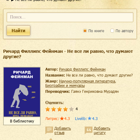
Найти
По книге
По автору
Ричард Филлипс Фейнман - Не все ли равно, что думают
другие?
Автор:
Ричард Филлипс Фейнман
Название:
Не все ли равно, что думают другие?
Жанр:
научно-популярная литература
,
биографии и мемуары
Переводчик:
Гаянэ Генриковна Мурадян
Оценить:
4
Литрес
:
4.3
Livelib
:
4.3
В библиотеку
Добавить
Добавить
отзыв
цитату