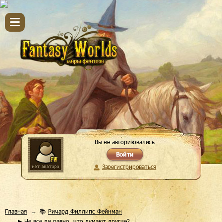
Вы не авторизовались
Войти
Зарегистрироваться
Главная
📚
Ричард Филлипс Фейнман
▶ Не все ли равно, что думают другие?