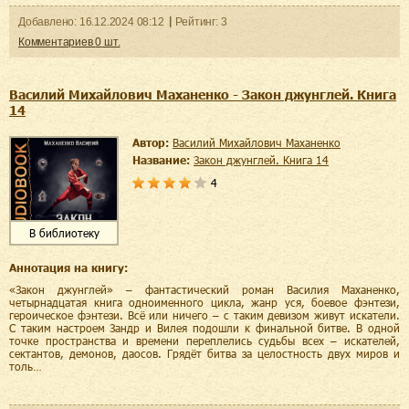
Добавленo:
16.12.2024
08:12
Рейтинг:
3
Комментариев
0
шт.
Василий Михайлович Маханенко - Закон джунглей. Книга
14
Автор:
Василий Михайлович Маханенко
Название:
Закон джунглей. Книга 14
4
В библиотеку
Аннотация на книгу:
«Закон джунглей» – фантастический роман Василия Маханенко,
четырнадцатая книга одноименного цикла, жанр уся, боевое фэнтези,
героическое фэнтези. Всё или ничего – с таким девизом живут искатели.
С таким настроем Зандр и Вилея подошли к финальной битве. В одной
точке пространства и времени переплелись судьбы всех – искателей,
сектантов, демонов, даосов. Грядёт битва за целостность двух миров и
толь…