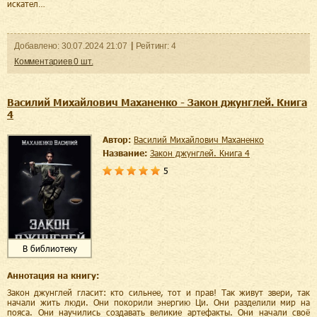
искател…
Добавленo:
30.07.2024
21:07
Рейтинг:
4
Комментариев
0
шт.
Василий Михайлович Маханенко - Закон джунглей. Книга
4
Автор:
Василий Михайлович Маханенко
Название:
Закон джунглей. Книга 4
5
В библиотеку
Аннотация на книгу:
Закон джунглей гласит: кто сильнее, тот и прав! Так живут звери, так
начали жить люди. Они покорили энергию Ци. Они разделили мир на
пояса. Они научились создавать великие артефакты. Они начали своё