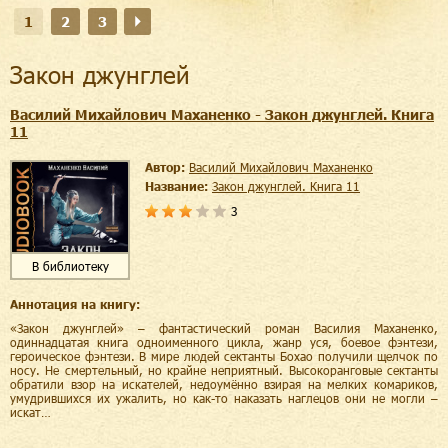
1
2
3
Закон джунглей
Василий Михайлович Маханенко - Закон джунглей. Книга
11
Автор:
Василий Михайлович Маханенко
Название:
Закон джунглей. Книга 11
3
В библиотеку
Аннотация на книгу:
«Закон джунглей» – фантастический роман Василия Маханенко,
одиннадцатая книга одноименного цикла, жанр уся, боевое фэнтези,
героическое фэнтези. В мире людей сектанты Бохао получили щелчок по
носу. Не смертельный, но крайне неприятный. Высокоранговые сектанты
обратили взор на искателей, недоумённо взирая на мелких комариков,
умудрившихся их ужалить, но как-то наказать наглецов они не могли –
искат…