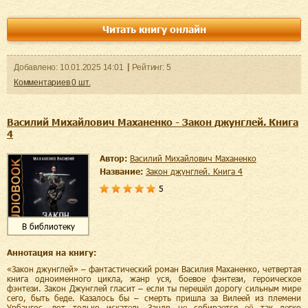
Читать книгу онлайн
Добавленo:
10.01.2025
14:01
Рейтинг:
5
Комментариев
0
шт.
Василий Михайлович Маханенко - Закон джунглей. Книга
4
Автор:
Василий Михайлович Маханенко
Название:
Закон джунглей. Книга 4
5
В библиотеку
Аннотация на книгу:
«Закон джунглей» – фантастический роман Василия Маханенко, четвертая
книга одноименного цикла, жанр уся, боевое фэнтези, героическое
фэнтези. Закон Джунглей гласит – если ты перешёл дорогу сильным мире
сего, быть беде. Казалось бы – смерть пришла за Вилеей из племени
Урбангос, вот только искатель Зандр не собирается её так легко