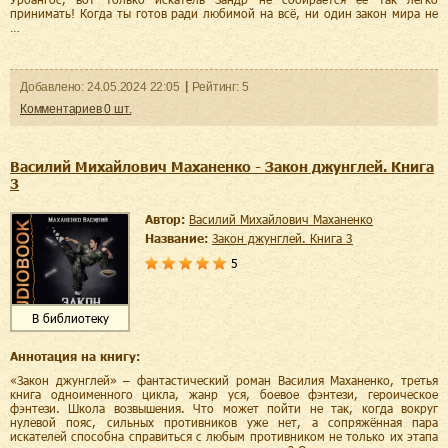
принимать! Когда ты готов ради любимой на всё, ни один закон мира не
…
Добавленo:
24.05.2024
22:05
Рейтинг:
5
Комментариев
0
шт.
Василий Михайлович Маханенко - Закон джунглей. Книга
3
Автор:
Василий Михайлович Маханенко
Название:
Закон джунглей. Книга 3
5
В библиотеку
Аннотация на книгу:
«Закон джунглей» – фантастический роман Василия Маханенко, третья
книга одноименного цикла, жанр уся, боевое фэнтези, героическое
фэнтези. Школа возвышения. Что может пойти не так, когда вокруг
нулевой пояс, сильных противников уже нет, а сопряжённая пара
искателей способна справиться с любым противником не только их этапа