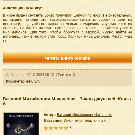
Аннотация на книгу:
В мире людей сектанты Бохао получили щелчок по носу. Не смертельный,
но крайне неприятный. Высокоранговые сектанты обратили взор на
искателей, недоумённо взирая на мелких комариков, умудрившихся их
ужалить, но как-то наказать наглецов они не могли – искатели ушли в
мир демонов. Для того, чтобы бороться с заразой, нужно найти её
источник. Таким местом стал город Холитон мира демонов. Место, куда
сх…
Читать книгу онлайн
Добавленo:
15.10.2024
06:10
Рейтинг:
3
Комментариев
0
шт.
Василий Михайлович Маханенко - Закон джунглей. Книга
6
Автор:
Василий Михайлович Маханенко
Название:
Закон джунглей. Книга 6
5