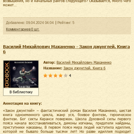
возвышения, но и начальных рангов следующего? Оказывается, много чего
может…
Добавленo:
09.04.2024
04:04
Рейтинг:
5
Комментариев
0
шт.
Василий Михайлович Маханенко - Закон джунглей. Книга
6
Автор:
Василий Михайлович Маханенко
Название:
Закон джунглей. Книга 6
4
В библиотеку
Аннотация на книгу:
«Закон джунглей» – фантастический роман Василия Маханенко, шестая
книга одноименного цикла, жанр уся, боевое фэнтези, героическое
фэнтези. Бог секты Керанси повержен. Школа Духовной силы первого
пояса начала восстанавливаться, демоны изгнаны, предатели найдены,
преступники наказаны. В первом поясе мира людей наступила идиллия,
которой не бывало больше тысячи лет! Но разве идиллия подходит