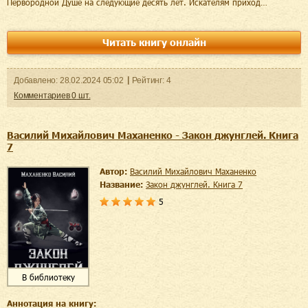
Первородной Душе на следующие десять лет. Искателям приход…
Читать книгу онлайн
Добавленo:
28.02.2024
05:02
Рейтинг:
4
Комментариев
0
шт.
Василий Михайлович Маханенко - Закон джунглей. Книга
7
Автор:
Василий Михайлович Маханенко
Название:
Закон джунглей. Книга 7
5
В библиотеку
Аннотация на книгу: