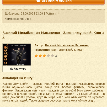
Читать книгу онлайн
Добавленo:
24.09.2024
13:09
Рейтинг:
4
Комментариев
0
шт.
Василий Михайлович Маханенко - Закон джунглей. Книга
2
Автор:
Василий Михайлович Маханенко
Название:
Закон джунглей. Книга 2
3
В библиотеку
Аннотация на книгу:
«Закон джунглей» – фантастический роман Василия Маханенко, вторая
книга одноименного цикла, жанр уся, боевое фэнтези, героическое
фэнтези. Закон джунглей гласит: каждый сам за себя! Этот закон работает
не только в мире людей, но и там, откуда приходит их главный враг – в
мире демонов! Нулевой круг их мира мало чем отличается от нулевого
пояса мира людей. Такие скудные ресурсы, такие же злобные сущ…