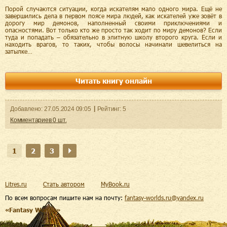
Порой случаются ситуации, когда искателям мало одного мира. Ещё не
завершились дела в первом поясе мира людей, как искателей уже зовёт в
дорогу мир демонов, наполненный своими приключениями и
опасностями. Вот только кто же просто так ходит по миру демонов? Если
туда и попадать – обязательно в элитную школу второго круга. Если и
находить врагов, то таких, чтобы волосы начинали шевелиться на
затылке…
Читать книгу онлайн
Добавленo:
27.05.2024
09:05
Рейтинг:
5
Комментариев
0
шт.
1
2
3
Litres.ru
Стать автором
MyBook.ru
По всем вопросам пишите нам на почту:
fantasy-worlds.ru@yandex.ru
«Fantasy Worlds»