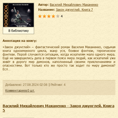
Автор:
Василий Михайлович Маханенко
Название:
Закон джунглей. Книга 7
4
В библиотеку
Аннотация на книгу:
«Закон джунглей» – фантастический роман Василия Маханенко, седьмая
книга одноименного цикла, жанр уся, боевое фэнтези, героическое
фэнтези. Порой случаются ситуации, когда искателям мало одного мира.
Ещё не завершились дела в первом поясе мира людей, как искателей уже
зовёт в дорогу мир демонов, наполненный своими приключениями и
опасностями. Вот только кто же просто так ходит по миру демонов?
Есл…
Добавленo:
27.08.2024
02:08
Рейтинг:
4
Комментариев
0
шт.
Василий Михайлович Маханенко - Закон джунглей. Книга
5