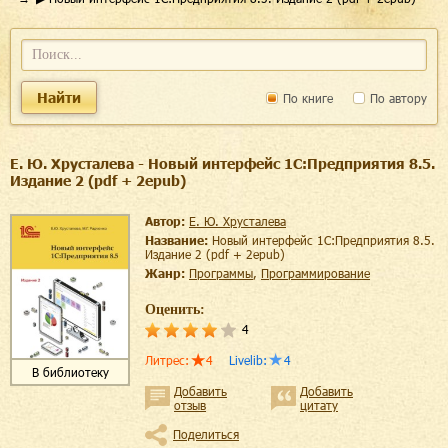
Найти
По книге
По автору
Е. Ю. Хрусталева - Новый интерфейс 1С:Предприятия 8.5.
Издание 2 (pdf + 2epub)
Автор:
Е. Ю. Хрусталева
Название:
Новый интерфейс 1С:Предприятия 8.5.
Издание 2 (pdf + 2epub)
Жанр:
программы
,
программирование
Оценить:
4
Литрес
:
4
Livelib
:
4
В библиотеку
Добавить
Добавить
отзыв
цитату
Поделиться