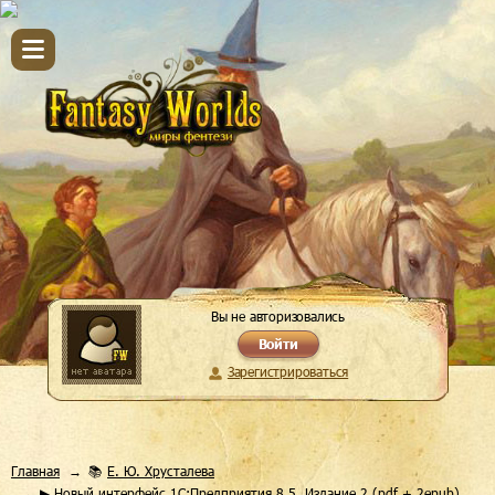
Вы не авторизовались
Войти
Зарегистрироваться
Главная
📚
Е. Ю. Хрусталева
▶ Новый интерфейс 1С:Предприятия 8.5. Издание 2 (pdf + 2epub)