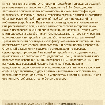
Книга посвящена знакомству с новым интерфейсом прикладных решений,
реализованным в платформе «1С:Предприятие 8.5». Она содержит
лаконичное описание новых возможностей и изменившихся функций
интерфейса. Появление нового интерфейса связано с активным развитием
облачных решений, веб-приложений, веб-сайтов и приложений на
мобильных устройствах. Первая часть книги адресована пользователям.
Она рассказывает о том, из каких элементов состоит интерфейс и как
можно настраивать внешний вид и функции приложения. Вторая часть
книги адресована разработчикам. Она рассказывает о том, как управлять
возможностями интерфейса при разработке настольных приложений.
Третья часть книги посвящена интерфейсу мобильных приложений. Она
рассказывает о его составе, использовании и особенностях разработки.
Отдельный раздел книги содержит рекомендации по переводу
существующих приложений на новый интерфейс и по созданию новых
приложений на платформе «1С:Предприятие 8.5». Для написания книги
использована версия 8.5.4.1182 платформы «1С:Предприятие 8». Книга
выпущена под редакцией Максима Радченко. После покупки
предоставляется дополнительная возможность скачать книгу в формате
epub, в двух вариантах, с двумя разными визуальными оформлениями
программного кода, для чтения на устройствах с цветным экраном и для
чтения на устройствах с черно-белым экраном.
Добавленo:
26.02.2025
17:02
Рейтинг:
4
Комментариев
0
шт.