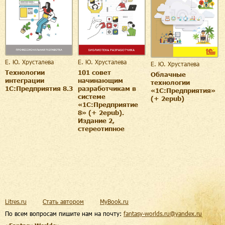
Е. Ю. Хрусталева
Е. Ю. Хрусталева
Е. Ю. Хрусталева
Технологии
101 совет
Облачные
интеграции
начинающим
технологии
1С:Предприятия 8.3
разработчикам в
«1С:Предприятия»
системе
(+ 2epub)
«1С:Предприятие
8» (+ 2epub).
Издание 2,
стереотипное
Litres.ru
Стать автором
MyBook.ru
По всем вопросам пишите нам на почту:
fantasy-worlds.ru@yandex.ru