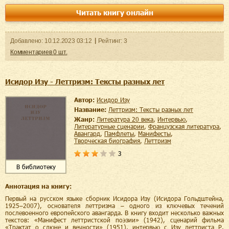
Читать книгу онлайн
Добавленo:
10.12.2023
03:12
Рейтинг:
3
Комментариев
0
шт.
Исидор Изу - Леттризм: Тексты разных лет
Автор:
Исидор Изу
Название:
Леттризм: Тексты разных лет
Жанр:
литература 20 века
,
интервью
,
литературные сценарии
,
французская литература
,
авангард
,
памфлеты
,
манифесты
,
творческая биография
,
леттризм
3
В библиотеку
Аннотация на книгу:
Первый на русском языке сборник Исидора Изу (Исидора Гольдштейна,
1925–2007), основателя леттризма – одного из ключевых течений
послевоенного европейского авангарда. В книгу входит несколько важных
текстов: «Манифест леттристской поэзии» (1942), сценарий фильма
«Трактат о слюне и вечности» (1951), интервью с Изу леттриста Р.