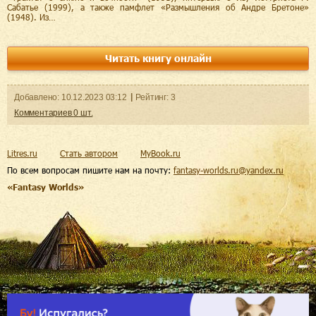
Сабатье (1999), а также памфлет «Размышления об Андре Бретоне»
(1948). Из…
Читать книгу онлайн
Добавленo:
10.12.2023
03:12
Рейтинг:
3
Комментариев
0
шт.
Litres.ru
Стать автором
MyBook.ru
По всем вопросам пишите нам на почту:
fantasy-worlds.ru@yandex.ru
«Fantasy Worlds»