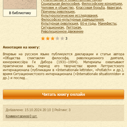
социальная философия
,
философские концепции
,
человек и общество
,
классовая борьба
,
авангард
,
причины революции
,
В библиотеку
культурологические исследования
,
философско-культурные размышления
,
культурная революция
,
60-е годы
,
манифесты
,
ситуационизм
,
леттризм
,
революционное движение
3
Аннотация на книгу:
Впервые на русском языке публикуются декларации и статьи автора
«Общества спектакля» философа, революционного деятеля,
кинорежиссёра Ги Дебора (1931–1994). Материалы охватывают
практически весь период его творчества: время Леттристского
интернационала (публикации в «Internationale lettriste», «Potlatch» и др.),
время Ситуационистского интернационала («Internationale situationniste» и
др.) и послед…
Читать книгу онлайн
Добавленo:
15.10.2024
20:10
Рейтинг:
3
Комментариев
0
шт.