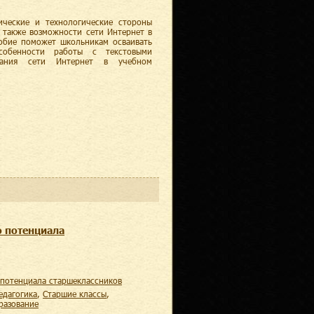
ические и технологические стороны
а также возможности сети Интернет в
собие поможет школьникам осваивать
особенности работы с текстовыми
ования сети Интернет в учебном
о потенциала
о потенциала старшеклассников
педагогика
,
старшие классы
,
бразование