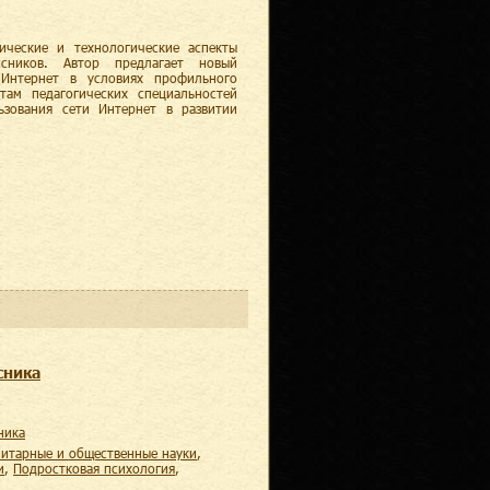
ические и технологические аспекты
ссников. Автор предлагает новый
 Интернет в условиях профильного
там педагогических специальностей
ьзования сети Интернет в развитии
сника
ника
нитарные и общественные науки
,
и
,
подростковая психология
,