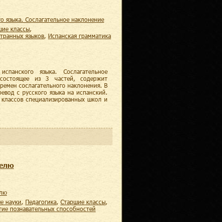
го языка. Сослагательное наклонение
шие классы
,
странных языков
,
испанская грамматика
спанского языка. Сослагательное
 состоящее из 3 частей, содержит
ремен сослагательного наклонения. В
евод с русского языка на испанский.
 классов специализированных школ и
телю
елю
е науки
,
педагогика
,
старшие классы
,
итие познавательных способностей