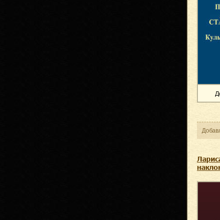
Д
Добав
Ларис
накло