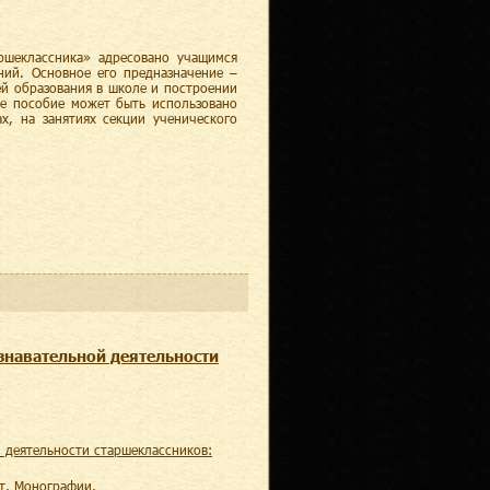
ршеклассника» адресовано учащимся
ний. Основное его предназначение –
ей образования в школе и построении
ое пособие может быть использовано
х, на занятиях секции ученического
ознавательной деятельности
т
,
монографии
,