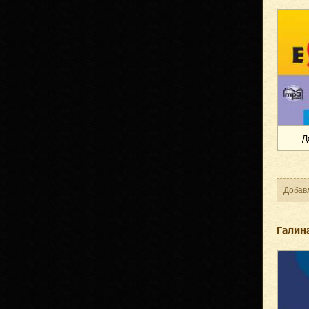
Д
Добав
Галин