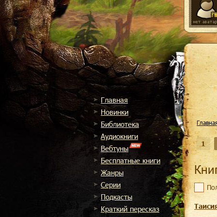
Главная
Новинки
Главна
Библиотека
Аудиокниги
1
Вебтуны
Бесплатные книги
Кн
Жанры
Cерии
По
Подкасты
Таиси
Краткий пересказ