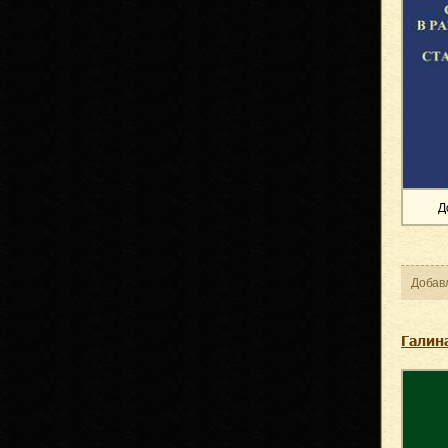
Д
Добав
Галин