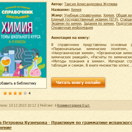
Автор:
Таисия Александровна Жуляева
Название:
Химия
Жанр:
учебные справочники
,
химия
,
общая х
единый государственный экзамен (ЕГЭ)
,
старш
экзамен по химии
,
задания по химии
,
подгото
справочная информация
Аннотация на книгу:
В справочнике представлены основные 
«Первоначальные химические понятия»,
«Неорганическая химия», «Органическая хими
химических реакций», «Расчёты по химическ
«Методы познания в химии». Материал сгр
таблицам и схемам. В книге множество иллюс
Читать книгу онлайн
обавить
в библиотеку
4
ленo:
10.12.2023
10:12
Рейтинг:
4
Комментариев
0
шт.
а Петровна Кузнецова - Практикум по грамматике испанского
нение