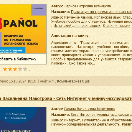
Автор:
Лариса Петровна Кузнецова
Название:
Практикум по грамматике испанско
Жанр:
изучение языков
,
испанский язык
,
стар
учебное пособие для студентов
,
изучение ино
,
испанский для начинающих
,
знания и навыки
Аннотация на книгу:
Аудиокнига к "Практикум по грамматике и
наклонение". Настоящее учебное пособие,
грамматические упражнения на употребление в
книге приводятся ключи к упражнениям на пер
обавить
в библиотеку
Пособие предназначено для учащихся старших
гимназий. Оно также мо…
3
ленo:
15.10.2024
18:10
Рейтинг:
3
Комментариев
0
шт.
а Васильевна Макотрова - Сеть Интернет ученику-исследова
Автор:
Галина Васильевна Макотрова
Название:
Сеть Интернет ученику-исследоват
Жанр:
интернет
,
гуманитарные и общественны
научно-исследовательская деятельность
,
разв