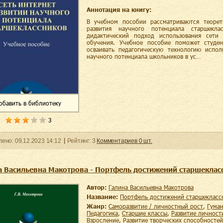
Аннотация на книгу:
В учебном пособии рассматриваются теорет
развития научного потенциала старшекла
дидактический подход использования сети
обучения. Учебное пособие поможет студен
осваивать педагогическую технологию испол
научного потенциала школьников в ус…
обавить
в библиотеку
3
ленo:
09.12.2023
14:12
Рейтинг:
3
Комментариев
0
шт.
а Васильевна Макотрова - Портфель достижений старшеклас
Автор:
Галина Васильевна Макотрова
Название:
Портфель достижений старшекласс
Жанр:
саморазвитие / личностный рост
,
гума
педагогика
,
старшие классы
,
развитие личност
взросление
,
развитие творческих способностей