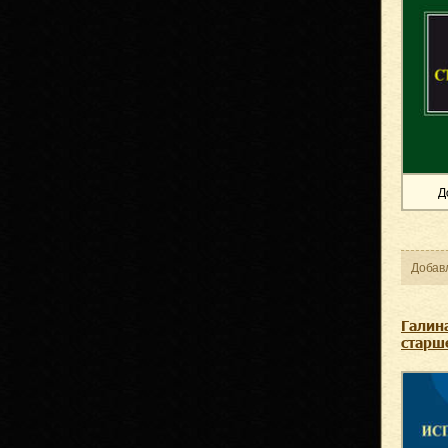
Д
Добав
Галин
старш