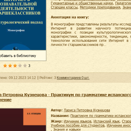
гуманитарные и общественные науки
,
педагоги
старшие классы
,
методики преподавания
,
зна
Аннотация на книгу:
В монографии представлены результаты иссле
Интернет в развитии научного потенциа
монографии с позиции культурологическог
характеристики, закономерности, тенденции,
технологии использования сети Интернет в 
личности старшеклассников пр…
обавить
в библиотеку
3
ленo:
09.12.2023
14:12
Рейтинг:
3
Комментариев
0
шт.
а Петровна Кузнецова - Практикум по грамматике испанског
нение
Автор:
Лариса Петровна Кузнецова
Название:
Практикум по грамматике испанско
Жанр:
изучение языков
,
испанский язык
,
стар
учебное пособие для студентов
,
изучение ино
,
знания и навыки