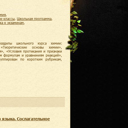
имия
,
ие классы
,
школьная программа
,
вка к экзаменам
,
разделы школьного курса химии:
 «Теоретические основы химии»,
я», «Условия протекания и признаки
им формулам и уравнениям реакций»,
уппирован по коротким рубрикам,
…
 языка. Сослагательное