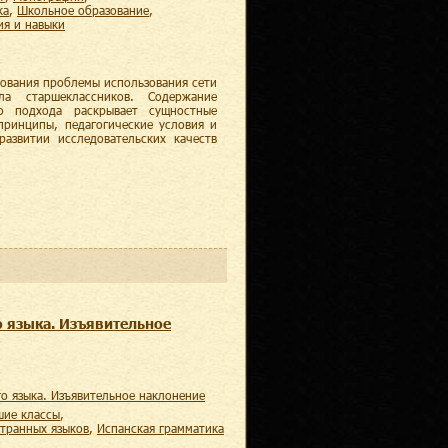
ка
,
школьное образование
,
ния и навыки
дования проблемы использования сети
ла старшеклассников. Содержание
о подхода раскрывает сущностные
 принципы, педагогические условия и
развитии исследовательских качеств
о языка. Изъявительное
го языка. Изъявительное наклонение
шие классы
,
странных языков
,
испанская грамматика