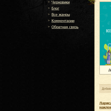
Черновики
Блог
Все жанры
Комментарии
Обратная связь
Д
Добав
Ларис
накло