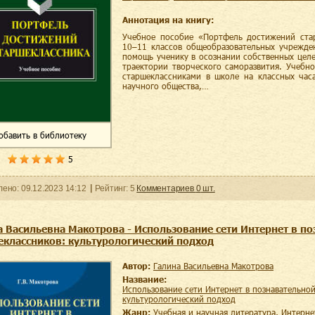
Аннотация на книгу:
Учебное пособие «Портфель достижений ста
10–11 классов общеобразовательных учрежде
помощь ученику в осознании собственных цел
траектории творческого саморазвития. Учебн
старшеклассниками в школе на классных часа
научного общества,…
обавить
в библиотеку
5
ленo:
09.12.2023
14:12
Рейтинг:
5
Комментариев
0
шт.
а Васильевна Макотрова - Использование сети Интернет в п
еклассников: культурологический подход
Автор:
Галина Васильевна Макотрова
Название:
Использование сети Интернет в познавательной деятельности старшеклассников:
культурологический подход
Жанр:
учебная и научная литература
,
интерне