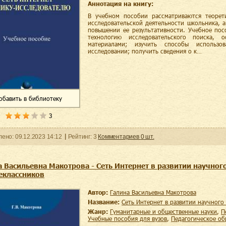
Аннотация на книгу:
В учебном пособии рассматриваются теорет
исследовательской деятельности школьника, 
повышении ее результативности. Учебное по
технологию исследовательского поиска, 
материалами; изучить способы использ
исследовании; получить сведения о к…
обавить
в библиотеку
3
ленo:
09.12.2023
14:12
Рейтинг:
3
Комментариев
0
шт.
а Васильевна Макотрова - Сеть Интернет в развитии научног
еклассников
Автор:
Галина Васильевна Макотрова
Название:
Сеть Интернет в развитии научног
Жанр:
гуманитарные и общественные науки
,
учебные пособия для вузов
,
педагогическое о