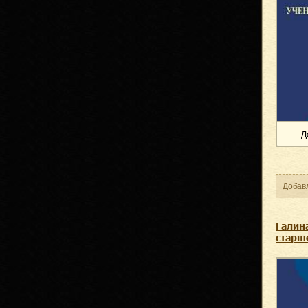
Д
Добав
Галин
старш