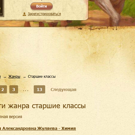
Войти
Зарегистрироваться
я
Жанры
Старшие классы
2
3
...
13
Следующая
иги жанра старшие классы
лная версия
я Александровна Жуляева - Химия