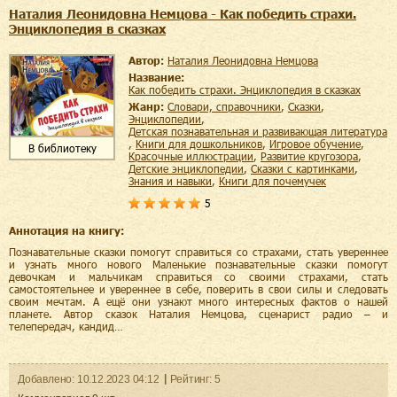
Наталия Леонидовна Немцова - Как победить страхи.
Энциклопедия в сказках
Автор:
Наталия Леонидовна Немцова
Название:
Как победить страхи. Энциклопедия в сказках
Жанр:
словари, справочники
,
сказки
,
энциклопедии
,
детская познавательная и развивающая литература
,
книги для дошкольников
,
игровое обучение
,
В библиотеку
красочные иллюстрации
,
развитие кругозора
,
детские энциклопедии
,
сказки с картинками
,
знания и навыки
,
книги для почемучек
5
Аннотация на книгу:
Познавательные сказки помогут справиться со страхами, стать увереннее
и узнать много нового Маленькие познавательные сказки помогут
девочкам и мальчикам справиться со своими страхами, стать
самостоятельнее и увереннее в себе, поверить в свои силы и следовать
своим мечтам. А ещё они узнают много интересных фактов о нашей
планете. Автор сказок Наталия Немцова, сценарист радио – и
телепередач, кандид…
Добавленo:
10.12.2023
04:12
Рейтинг:
5