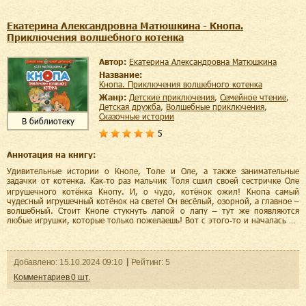
Екатерина Александровна Матюшкина - Кнопа.
Приключения волшебного котенка
Автор:
Екатерина Александровна Матюшкина
Название:
Кнопа. Приключения волшебного котенка
Жанр:
детские приключения
,
семейное чтение
,
детская дружба
,
волшебные приключения
,
сказочные истории
В библиотеку
5
Аннотация на книгу:
Удивительные истории о Кнопе, Толе и Оле, а также занимательные
задачки от котенка. Как‑то раз мальчик Толя сшил своей сестричке Оле
игрушечного котёнка Кнопу. И, о чудо, котёнок ожил! Кнопа самый
чудесный игрушечный котёнок на свете! Он весёлый, озорной, а главное –
волшебный. Стоит Кнопе стукнуть лапой о лапу – тут же появляются
любые игрушки, которые только пожелаешь! Вот с этого‑то и началась …
Добавленo:
15.10.2024
09:10
Рейтинг:
5
Комментариев
0
шт.