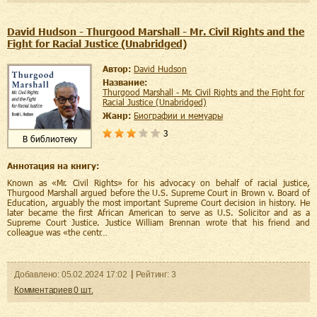
David Hudson - Thurgood Marshall - Mr. Civil Rights and the
Fight for Racial Justice (Unabridged)
Автор:
David Hudson
Название:
Thurgood Marshall - Mr. Civil Rights and the Fight for
Racial Justice (Unabridged)
Жанр:
биографии и мемуары
3
В библиотеку
Аннотация на книгу:
Known as «Mr. Civil Rights» for his advocacy on behalf of racial justice,
Thurgood Marshall argued before the U.S. Supreme Court in Brown v. Board of
Education, arguably the most important Supreme Court decision in history. He
later became the first African American to serve as U.S. Solicitor and as a
Supreme Court Justice. Justice William Brennan wrote that his friend and
colleague was «the centr…
Добавленo:
05.02.2024
17:02
Рейтинг:
3
Комментариев
0
шт.