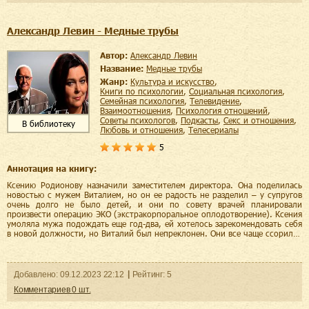
Александр Левин - Медные трубы
Автор:
Александр Левин
Название:
Медные трубы
Жанр:
культура и искусство
,
книги по психологии
,
социальная психология
,
семейная психология
,
телевидение
,
взаимоотношения
,
психология отношений
,
советы психологов
,
подкасты
,
секс и отношения
,
В библиотеку
любовь и отношения
,
телесериалы
5
Аннотация на книгу:
Ксению Родионову назначили заместителем директора. Она поделилась
новостью с мужем Виталием, но он ее радость не разделил – у супругов
очень долго не было детей, и они по совету врачей планировали
произвести операцию ЭКО (экстракорпоральное оплодотворение). Ксения
умоляла мужа подождать еще год-два, ей хотелось зарекомендовать себя
в новой должности, но Виталий был непреклонен. Они все чаще ссорил…
Добавленo:
09.12.2023
22:12
Рейтинг:
5
Комментариев
0
шт.