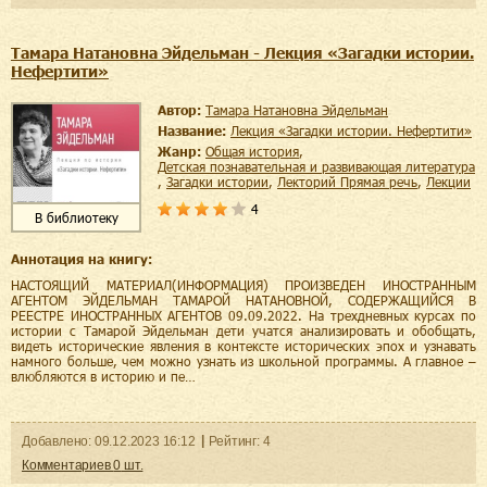
Тамара Натановна Эйдельман - Лекция «Загадки истории.
Нефертити»
Автор:
Тамара Натановна Эйдельман
Название:
Лекция «Загадки истории. Нефертити»
Жанр:
общая история
,
детская познавательная и развивающая литература
,
загадки истории
,
лекторий Прямая речь
,
лекции
4
В библиотеку
Аннотация на книгу:
НАСТОЯЩИЙ МАТЕРИАЛ(ИНФОРМАЦИЯ) ПРОИЗВЕДЕН ИНОСТРАННЫМ
АГЕНТОМ ЭЙДЕЛЬМАН ТАМАРОЙ НАТАНОВНОЙ, СОДЕРЖАЩИЙСЯ В
РЕЕСТРЕ ИНОСТРАННЫХ АГЕНТОВ 09.09.2022. На трехдневных курсах по
истории с Тамарой Эйдельман дети учатся анализировать и обобщать,
видеть исторические явления в контексте исторических эпох и узнавать
намного больше, чем можно узнать из школьной программы. А главное –
влюбляются в историю и пе…
Добавленo:
09.12.2023
16:12
Рейтинг:
4
Комментариев
0
шт.