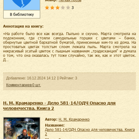
3
В библиотеку
Аннотация на книгу:
«На работе было все как всегда. Пыльно и скучно. Марта смотрела на
подоконник, где стояли самодельные горшки с цветами – банки,
обернутые цветной бархатной бумагой, принесенные кем-то из дома. На
простоватых цветах толстым слоем лежала пыль. Марта смотрела на
некрасивый усатый цветок с пышным названием „традесканция“ и думала
о том, что она оказалась тут тоже случайно, так же, как и этот цветок.
Д…
Добавленo:
16.12.2024
14:12
Рейтинг:
3
Комментариев
0
шт.
Н. М. Крамаренко - Дело 581-14/ОДЧ Опасно для
человечества. Книга 2
Автор:
Н. М. Крамаренко
Название:
Дело 581-14/ОДЧ Опасно для человечества. Книга
2