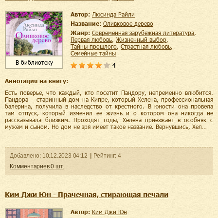
Автор:
Люсинда Райли
Название:
Оливковое дерево
Жанр:
современная зарубежная литература
,
первая любовь
,
жизненный выбор
,
тайны прошлого
,
страстная любовь
,
семейные тайны
В библиотеку
4
Аннотация на книгу:
Есть поверье, что каждый, кто посетит Пандору, непременно влюбится.
Пандора – старинный дом на Кипре, который Хелена, профессиональная
балерина, получила в наследство от крестного. В юности она провела
там отпуск, который изменил ее жизнь и о котором она никогда не
рассказывала близким. Проходят годы, Хелена приезжает в особняк с
мужем и сыном. Но дом не зря имеет такое название. Вернувшись, Хел…
Добавленo:
10.12.2023
04:12
Рейтинг:
4
Комментариев
0
шт.
Ким Джи Юн - Прачечная, стирающая печали
Автор:
Ким Джи Юн