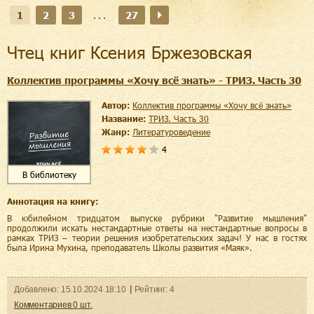
1
2
3
...
27
Чтец книг Ксения Бржезовская
Коллектив программы «Хочу всё знать» - ТРИЗ. Часть 30
Автор:
Коллектив программы «Хочу всё знать»
Название:
ТРИЗ. Часть 30
Жанр:
литературоведение
4
В библиотеку
Аннотация на книгу:
В юбилейном тридцатом выпуске рубрики "Развитие мышления"
продолжили искать нестандартные ответы на нестандартные вопросы в
рамках ТРИЗ – теории решения изобретательских задач! У нас в гостях
была Ирина Мухина, преподаватель Школы развития «Маяк».
Добавленo:
15.10.2024
18:10
Рейтинг:
4
Комментариев
0
шт.