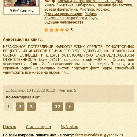
Жанр:
боевики, остросюжетная литература
,
ужасы / мистика
,
киберпанк
,
научная фантастика
,
боевая фантастика
,
мистика
,
космос
,
В библиотеку
древние цивилизации
,
мафия
,
криминальные разборки
,
Вуду
,
будущее человечества
5
Аннотация на книгу:
НЕЗАКОННОЕ ПОТРЕБЛЕНИЕ НАРКОТИЧЕСКИХ СРЕДСТВ, ПСИХОТРОПНЫХ
ВЕЩЕСТВ, ИХ АНАЛОГОВ ПРИЧИНЯЕТ ВРЕД ЗДОРОВЬЮ, ИХ НЕЗАКОННЫЙ
ОБОРОТ ЗАПРЕЩЕН И ВЛЕЧЕТ УСТАНОВЛЕННУЮ ЗАКОНОДАТЕЛЬСТВОМ
ОТВЕТСТВЕННОСТЬ Делу 581/14 присвоен гриф «ОДЧ» – Опасно для
человечества. Книга 2. Расследование вышло за пределы Тираны, и к
окраинам одной из звёздных систем подходит флот Терры, способный
уничтожить все живое на любой пл…
Добавленo:
10.12.2023
01:12
Рейтинг:
5
Комментариев
0
шт.
1
2
3
...
27
Litres.ru
Стать автором
MyBook.ru
По всем вопросам пишите нам на почту:
fantasy-worlds.ru@yandex.ru