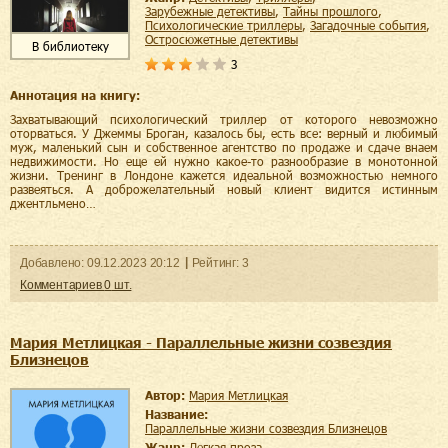
зарубежные детективы
,
тайны прошлого
,
психологические триллеры
,
загадочные события
,
остросюжетные детективы
В библиотеку
3
Аннотация на книгу:
Захватывающий психологический триллер от которого невозможно
оторваться. У Джеммы Броган, казалось бы, есть все: верный и любимый
муж, маленький сын и собственное агентство по продаже и сдаче внаем
недвижимости. Но еще ей нужно какое-то разнообразие в монотонной
жизни. Тренинг в Лондоне кажется идеальной возможностью немного
развеяться. А доброжелательный новый клиент видится истинным
джентльмено…
Добавленo:
09.12.2023
20:12
Рейтинг:
3
Комментариев
0
шт.
Мария Метлицкая - Параллельные жизни созвездия
Близнецов
Автор:
Мария Метлицкая
Название:
Параллельные жизни созвездия Близнецов
Жанр:
легкая проза