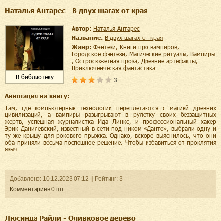
Наталья Антарес - В двух шагах от края
Автор:
Наталья Антарес
Название:
В двух шагах от края
Жанр:
фэнтези
,
книги про вампиров
,
городское фэнтези
,
магические ритуалы
,
вампиры
,
остросюжетная проза
,
древние артефакты
,
приключенческая фантастика
В библиотеку
3
Аннотация на книгу:
Там, где компьютерные технологии переплетаются с магией древних
цивилизаций, а вампиры разыгрывают в рулетку своих беззащитных
жертв, успешная журналистка Ида Линкс, и профессиональный хакер
Эрик Данилевский, известный в сети под ником «Данте», выбрали одну и
ту же крышу для рокового прыжка. Однако, вскоре выяснилось, что они
оба приняли весьма поспешное решение. Чтобы избавиться от проклятия
языч…
Добавленo:
10.12.2023
07:12
Рейтинг:
3
Комментариев
0
шт.
Люсинда Райли - Оливковое дерево