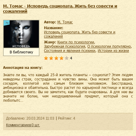
М. Томас - Исповедь социопата. Жить без совести и
сожалений
Автор:
М. Томас
Название:
Исповедь социопата. Жить без совести и
сожалений
Жанр:
книги по психологии
,
зарубежная психология
,
о психологии популярно
,
состояния и явления психики
,
истории из жизни
В библиотеку
4
Аннотация на книгу:
Знаете ли вы, что каждый 25-й житель планеты – социопат? Этим людям
неведомы страх, сострадание и чувство вины. Она может быть вашим
соседом, коллегой или самым близким человеком. Бесстрашна,
амбициозна и обаятельна. Быстро растет по карьерной лестнице и всегда
добивается своего. Вы не заметите, как будете очарованы. А для нее вы
значите не более, чем неодушевленный предмет, который она с
любопытс…
Добавленo:
20.03.2024
11:03
Рейтинг:
4
Комментариев
0
шт.