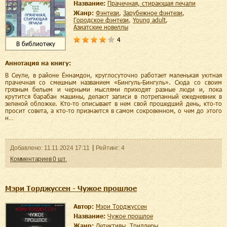
Название:
Прачечная, стирающая печали
Жанр:
фэнтези
,
зарубежное фэнтези
,
городское фэнтези
,
young adult
,
азиатские новеллы
4
В библиотеку
Аннотация на книгу:
В Сеуле, в районе Ённамдон, круглосуточно работает маленькая уютная
прачечная со смешным названием «Бингуль-Бингуль». Сюда со своим
грязным бельем и черными мыслями приходят разные люди и, пока
крутится барабан машины, делают записи в потрепанный ежедневник в
зеленой обложке. Кто-то описывает в нем свой прошедший день, кто-то
просит совета, а кто-то признается в самом сокровенном, о чем до этого
н…
Добавленo:
11.11.2024
17:11
Рейтинг:
4
Комментариев
0
шт.
Мэри Торджуссен - Чужое прошлое
Автор:
Мэри Торджуссен
Название:
Чужое прошлое
Жанр:
детективы
,
триллеры
,