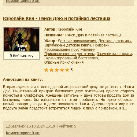
Комментариев
0
шт.
Кэролайн Кин - Нэнси Дрю и потайная лестница
Автор:
Кэролайн Кин
Название:
Нэнси Дрю и потайная лестница
Жанр:
детские приключения
,
детские детективы
,
зарубежные детские книги
,
призраки
,
расследование преступлений
,
приключенческие детективы
,
знаменитые сыщики
,
В библиотеку
экранизированный бестселлер
,
опасные приключения
5
Аннотация на книгу:
Вторая аудиокнига о легендарной американской девушке-детективе Нэнси
Дрю Таинственный призрак беспокоит двух жительниц одного старого
поместья в Клиффвуде. Женщины запуганы и даже готовы продать дом за
бесценок, лишь бы избавиться от этой проблемы. Но дело обретает
новый поворот, когда в доме появляется Нэнси. Девушке-детективу и ее
подруге Хелен предстоит встретиться лицом к лицу с призраком, а з…
Добавленo:
15.10.2024
15:10
Рейтинг:
5
Комментариев
0
шт.