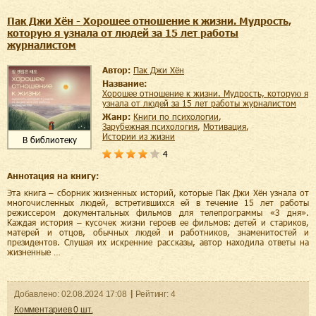
Пак Джи Хён - Хорошее отношение к жизни. Мудрость,
которую я узнала от людей за 15 лет работы
журналистом
Автор:
Пак Джи Хён
Название:
Хорошее отношение к жизни. Мудрость, которую я
узнала от людей за 15 лет работы журналистом
Жанр:
книги по психологии
,
зарубежная психология
,
мотивация
,
истории из жизни
В библиотеку
4
Аннотация на книгу:
Эта книга – сборник жизненных историй, которые Пак Джи Хён узнала от
многочисленных людей, встретившихся ей в течение 15 лет работы
режиссером документальных фильмов для телепрограммы «3 дня».
Каждая история – кусочек жизни героев ее фильмов: детей и стариков,
матерей и отцов, обычных людей и работников, знаменитостей и
президентов. Слушая их искренние рассказы, автор находила ответы на
жизненные …
Добавленo:
02.08.2024
17:08
Рейтинг:
4
Комментариев
0
шт.